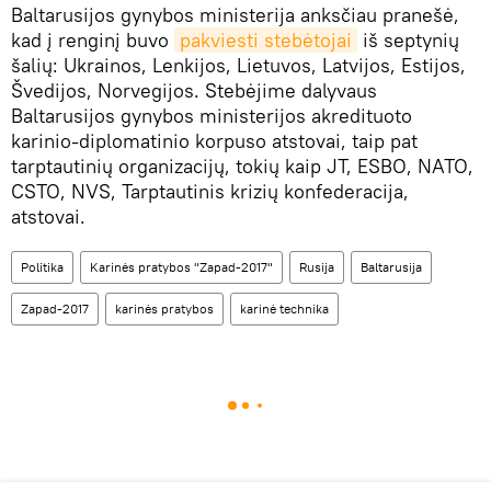
Baltarusijos gynybos ministerija anksčiau pranešė,
kad į renginį buvo
pakviesti stebėtojai
iš septynių
šalių: Ukrainos, Lenkijos, Lietuvos, Latvijos, Estijos,
Švedijos, Norvegijos. Stebėjime dalyvaus
Baltarusijos gynybos ministerijos akredituoto
karinio-diplomatinio korpuso atstovai, taip pat
tarptautinių organizacijų, tokių kaip JT, ESBO, NATO,
CSTO, NVS, Tarptautinis krizių konfederacija,
atstovai.
Politika
Karinės pratybos "Zapad-2017"
Rusija
Baltarusija
Zapad-2017
karinės pratybos
karinė technika