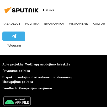
Lietuva
PASAULYJE
POLITIKA
EKONOMIKA
VISUOMENĖ
KULTŪR
Telegram
Apie projektą
Medžiagų naudojimo taisyklės
Privatumo politika
Slapukų naudojimo bei automatinio duomenų
išsaugojimo politika
Feedback
Kompanijos naujienos