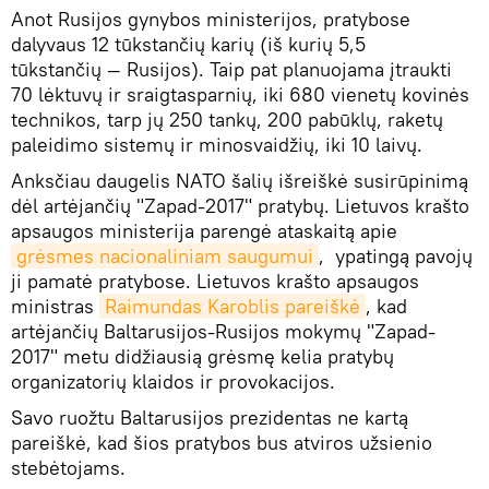
Anot Rusijos gynybos ministerijos, pratybose
dalyvaus 12 tūkstančių karių (iš kurių 5,5
tūkstančių — Rusijos). Taip pat planuojama įtraukti
70 lėktuvų ir sraigtasparnių, iki 680 vienetų kovinės
technikos, tarp jų 250 tankų, 200 pabūklų, raketų
paleidimo sistemų ir minosvaidžių, iki 10 laivų.
Anksčiau daugelis NATO šalių išreiškė susirūpinimą
dėl artėjančių "Zapad-2017" pratybų. Lietuvos krašto
apsaugos ministerija parengė ataskaitą apie
grėsmes nacionaliniam saugumui
, ypatingą pavojų
ji pamatė pratybose. Lietuvos krašto apsaugos
ministras
Raimundas Karoblis pareiškė
, kad
artėjančių Baltarusijos-Rusijos mokymų "Zapad-
2017" metu didžiausią grėsmę kelia pratybų
organizatorių klaidos ir provokacijos.
Savo ruožtu Baltarusijos prezidentas ne kartą
pareiškė, kad šios pratybos bus atviros užsienio
stebėtojams.