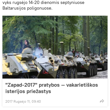
vyks rugsėjo 14-20 dienomis septyniuose
Baltarusijos poligonuose.
"Zapad-2017" pratybos — vakarietiškos
isterijos priežastys
2017 Rugsėjo 11, 09:40