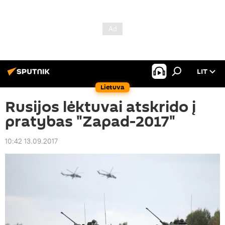
LIT
Lietuva
Rusijos lėktuvai atskrido į
pratybas "Zapad-2017"
10:42 13.09.2017