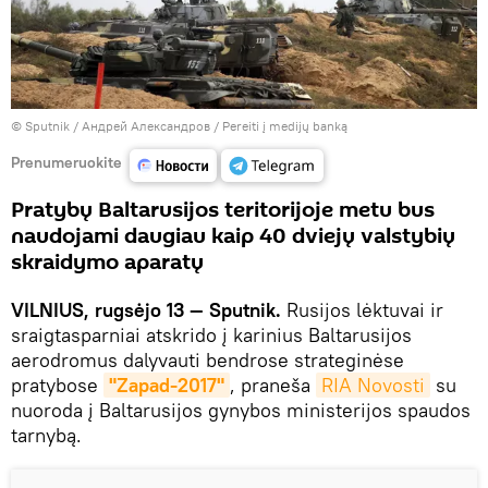
© Sputnik / Андрей Александров
/
Pereiti į medijų banką
Prenumeruokite
Pratybų Baltarusijos teritorijoje metu bus
naudojami daugiau kaip 40 dviejų valstybių
skraidymo aparatų
VILNIUS, rugsėjo 13 — Sputnik.
Rusijos lėktuvai ir
sraigtasparniai atskrido į karinius Baltarusijos
aerodromus dalyvauti bendrose strateginėse
pratybose
"Zapad-2017"
, praneša
RIA Novosti
su
nuoroda į Baltarusijos gynybos ministerijos spaudos
tarnybą.