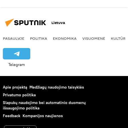
Lietuva
PASAULYJE
POLITIKA
EKONOMIKA
VISUOMENĖ
KULTŪR
Telegram
Apie projektą
Medžiagų naudojimo taisyklės
Privatumo politika
Slapukų naudojimo bei automatinio duomenų
išsaugojimo politika
Feedback
Kompanijos naujienos