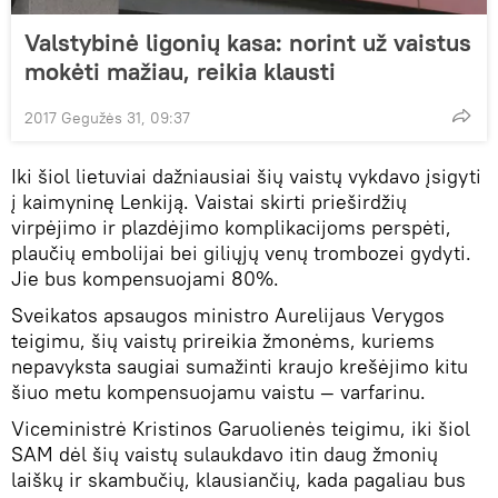
Valstybinė ligonių kasa: norint už vaistus
mokėti mažiau, reikia klausti
2017 Gegužės 31, 09:37
Iki šiol lietuviai dažniausiai šių vaistų vykdavo įsigyti
į kaimyninę Lenkiją. Vaistai skirti prieširdžių
virpėjimo ir plazdėjimo komplikacijoms perspėti,
plaučių embolijai bei giliųjų venų trombozei gydyti.
Jie bus kompensuojami 80%.
Sveikatos apsaugos ministro Aurelijaus Verygos
teigimu, šių vaistų prireikia žmonėms, kuriems
nepavyksta saugiai sumažinti kraujo krešėjimo kitu
šiuo metu kompensuojamu vaistu — varfarinu.
Viceministrė Kristinos Garuolienės teigimu, iki šiol
SAM dėl šių vaistų sulaukdavo itin daug žmonių
laiškų ir skambučių, klausiančių, kada pagaliau bus