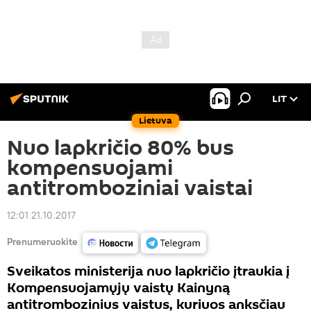
LIT
Lietuva
Nuo lapkričio 80% bus
kompensuojami
antitromboziniai vaistai
12:01 21.10.2017
Prenumeruokite
Sveikatos ministerija nuo lapkričio įtraukia į
Kompensuojamųjų vaistų Kainyną
antitrombozinius vaistus, kuriuos anksčiau