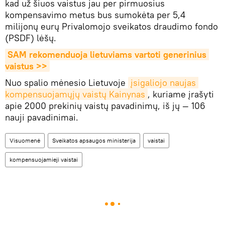
kad už šiuos vaistus jau per pirmuosius
kompensavimo metus bus sumokėta per 5,4
milijonų eurų Privalomojo sveikatos draudimo fondo
(PSDF) lėšų.
SAM rekomenduoja lietuviams vartoti generinius 
vaistus >>
Nuo spalio mėnesio Lietuvoje
įsigaliojo naujas 
kompensuojamųjų vaistų Kainynas
, kuriame įrašyti
apie 2000 prekinių vaistų pavadinimų, iš jų — 106
nauji pavadinimai.
Visuomenė
Sveikatos apsaugos ministerija
vaistai
kompensuojamieji vaistai