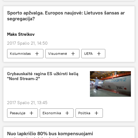
Vokietija
Miunchenas
išpuolis
peilis
Sporto apžvalga. Europos naujovė: Lietuvos šansas ar
segregacija?
Maks Strelkov
2017 Spalio 21, 14:50
Kolumnistas
Visuomenė
UEFA
FIBA
LKL
Pasaulio futbolo čempionatas
EURO-2020
Grybauskaitė ragina ES užkirsti kelią
"Nord Stream-2"
krepšinis
futbolas
2017 Spalio 21, 13:45
Pasaulyje
Ekonomika
Politika
Briuselis
Dalia Grybauskaitė
Šiaurės srautas
Nord Stream-2
Nuo lapkričio 80% bus kompensuojami