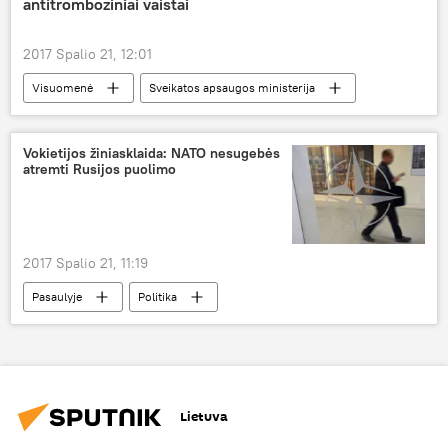
antitromboziniai vaistai
Dujotiekio "Nord Stream-2" statyba
2017 Spalio 21, 12:01
Visuomenė
Sveikatos apsaugos ministerija
vaistai
kompensuojamieji vaistai
Vokietijos žiniasklaida: NATO nesugebės
atremti Rusijos puolimo
2017 Spalio 21, 11:19
Pasaulyje
Politika
Lietuva — NATO dalis
Vokietija
NATO
"Rusijos grėsmė"
NATO kariai
Lietuva