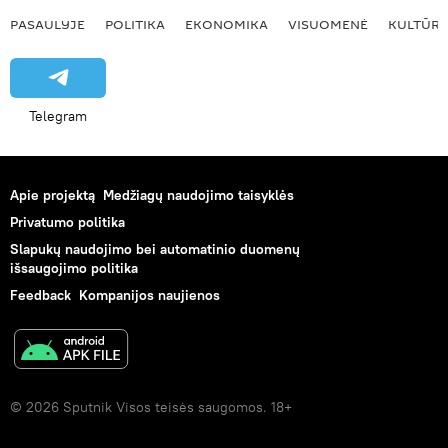
PASAULYJE
POLITIKA
EKONOMIKA
VISUOMENĖ
KULTŪR
Telegram
Apie projektą
Medžiagų naudojimo taisyklės
Privatumo politika
Slapukų naudojimo bei automatinio duomenų
išsaugojimo politika
Feedback
Kompanijos naujienos
© 2026 Sputnik Visos teisės saugomos. 18+