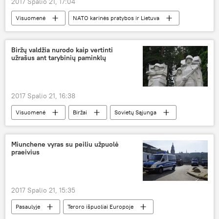
2017 Spalio 21, 17:04
Visuomenė
NATO karinės pratybos ir Lietuva
Mechanizuotoji pėstininkų brigada "Geležinis Vilkas"
žvalgyba
apdovanojimas
Biržų valdžia nurodo kaip vertinti
užrašus ant tarybinių paminklų
2017 Spalio 21, 16:38
Visuomenė
Biržai
Sovietų Sąjunga
paminklas
sovietų karių kapai
idealogija
Miunchene vyras su peiliu užpuolė
praeivius
Tarybiniai paminklai Baltijos šalyse ir Lenkijoje
2017 Spalio 21, 15:35
Pasaulyje
Teroro išpuoliai Europoje