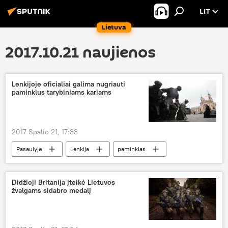
LIT
Lietuva
2017.10.21 naujienos
Lenkijoje oficialiai galima nugriauti
paminklus tarybiniams kariams
2017 Spalio 21, 17:33
Pasaulyje
Lenkija
paminklas
sovietų kariai
Raudonoji armija
Tarybiniai paminklai Baltijos šalyse ir Lenkijoje
Didžioji Britanija įteikė Lietuvos
žvalgams sidabro medalį