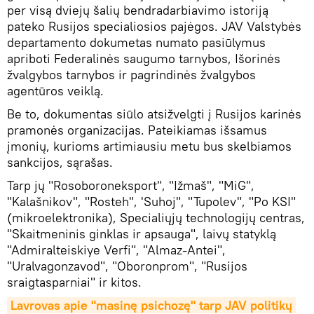
per visą dviejų šalių bendradarbiavimo istoriją
pateko Rusijos specialiosios pajėgos. JAV Valstybės
departamento dokumetas numato pasiūlymus
apriboti Federalinės saugumo tarnybos, Išorinės
žvalgybos tarnybos ir pagrindinės žvalgybos
agentūros veiklą.
Be to, dokumentas siūlo atsižvelgti į Rusijos karinės
pramonės organizacijas. Pateikiamas išsamus
įmonių, kurioms artimiausiu metu bus skelbiamos
sankcijos, sąrašas.
Tarp jų "Rosoboroneksport", "Ižmaš", "MiG",
"Kalašnikov", "Rosteh", 'Suhoj", "Tupolev", "Po KSI"
(mikroelektronika), Specialiųjų technologijų centras,
"Skaitmeninis ginklas ir apsauga", laivų statyklą
"Admiralteiskiye Verfi", "Almaz-Antei",
"Uralvagonzavod", "Oboronprom", "Rusijos
sraigtasparniai" ir kitos.
Lavrovas apie "masinę psichozę" tarp JAV politikų 