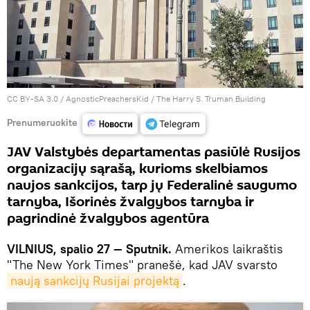
CC BY-SA 3.0
/
AgnosticPreachersKid
/
The Harry S. Truman Building
Prenumeruokite
JAV Valstybės departamentas pasiūlė Rusijos
organizacijų sąrašą, kurioms skelbiamos
naujos sankcijos, tarp jų Federalinė saugumo
tarnyba, Išorinės žvalgybos tarnyba ir
pagrindinė žvalgybos agentūra
VILNIUS, spalio 27 — Sputnik.
Amerikos laikraštis
"The New York Times" pranešė, kad JAV svarsto
naują sankcijų Rusijai projektą
.