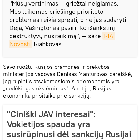
"Mūsų vertinimas — griežtai neigiamas.
Mes laikomes priešingo prioriteto —
problemas reikia spręsti, o ne jas sudaryti.
Deja, Vašingtonas pasirinko išankstinį
destruktyvų nusiteikimą", — sakė
RIA 
Novosti
Riabkovas.
Savo ruožtu Rusijos pramonės ir prekybos
ministerijos vadovas Denisas Manturovas pareiškė,
jog rūpintis atsakomosiomis priemonėmis yra
„nedėkingas užsiėmimas". Anot jo, Rusijos
ekonomika prisitaikė prie sankcijų.
"Ciniški JAV interesai":
Vokietijos spauda yra
susirūpinusi dėl sankcijų Rusijai