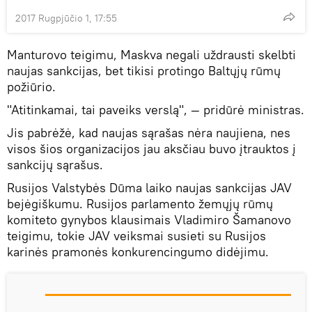
2017 Rugpjūčio 1, 17:55
Manturovo teigimu, Maskva negali uždrausti skelbti
naujas sankcijas, bet tikisi protingo Baltųjų rūmų
požiūrio.
"Atitinkamai, tai paveiks verslą", — pridūrė ministras.
Jis pabrėžė, kad naujas sąrašas nėra naujiena, nes
visos šios organizacijos jau aksčiau buvo įtrauktos į
sankcijų sąrašus.
Rusijos Valstybės Dūma laiko naujas sankcijas JAV
bejėgiškumu. Rusijos parlamento žemųjų rūmų
komiteto gynybos klausimais Vladimiro Šamanovo
teigimu, tokie JAV veiksmai susieti su Rusijos
karinės pramonės konkurencingumo didėjimu.