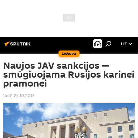
LIT
Lietuva
Naujos JAV sankcijos —
smūgiuojama Rusijos karinei
pramonei
15:01 27.10.2017