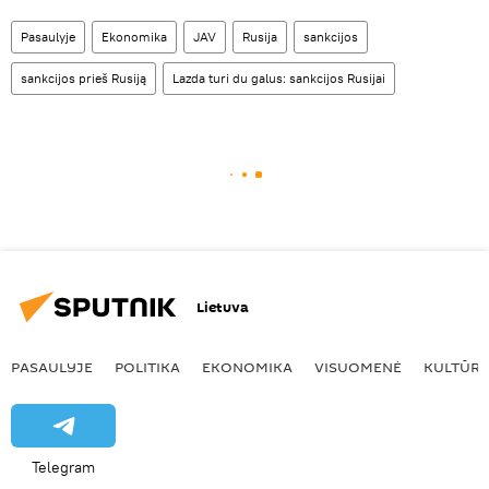
Pasaulyje
Ekonomika
JAV
Rusija
sankcijos
sankcijos prieš Rusiją
Lazda turi du galus: sankcijos Rusijai
Lietuva
PASAULYJE
POLITIKA
EKONOMIKA
VISUOMENĖ
KULTŪR
Telegram