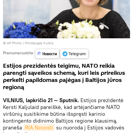
© AP Photo / Mindaugas Kulbis
Prenumeruokite
Estijos prezidentės teigimu, NATO reikia
parengti sąveikos schemą, kuri leis prireikus
perkelti papildomas pajėgas į Baltijos jūros
regioną
VILNIUS, lapkričio 21 — Sputnik.
Estijos prezidentė
Kersti Kaljulaid pareiškė, kad artėjančiame NATO
viršūnių susitikime būtina išspręsti karinio
kontingento didinimo Baltijos regione klausimą,
praneša
RIA Novosti
su nuoroda į Estijos vadovės