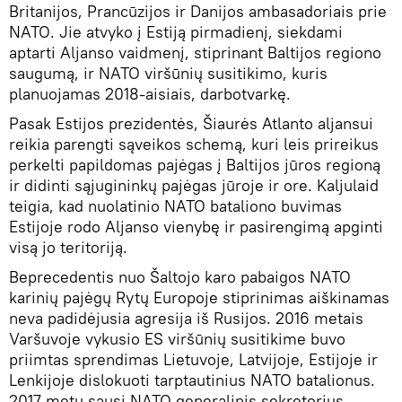
Britanijos, Prancūzijos ir Danijos ambasadoriais prie
NATO. Jie atvyko į Estiją pirmadienį, siekdami
aptarti Aljanso vaidmenį, stiprinant Baltijos regiono
saugumą, ir NATO viršūnių susitikimo, kuris
planuojamas 2018-aisiais, darbotvarkę.
Pasak Estijos prezidentės, Šiaurės Atlanto aljansui
reikia parengti sąveikos schemą, kuri leis prireikus
perkelti papildomas pajėgas į Baltijos jūros regioną
ir didinti sąjugininkų pajėgas jūroje ir ore. Kaljulaid
teigia, kad nuolatinio NATO bataliono buvimas
Estijoje rodo Aljanso vienybę ir pasirengimą apginti
visą jo teritoriją.
Beprecedentis nuo Šaltojo karo pabaigos NATO
karinių pajėgų Rytų Europoje stiprinimas aiškinamas
neva padidėjusia agresija iš Rusijos. 2016 metais
Varšuvoje vykusio ES viršūnių susitikime buvo
priimtas sprendimas Lietuvoje, Latvijoje, Estijoje ir
Lenkijoje dislokuoti tarptautinius NATO batalionus.
2017 metų sausį NATO generalinis sekretorius