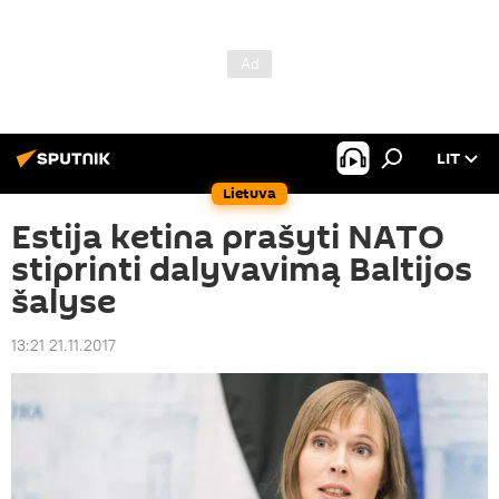
LIT
Lietuva
Estija ketina prašyti NATO
stiprinti dalyvavimą Baltijos
šalyse
13:21 21.11.2017