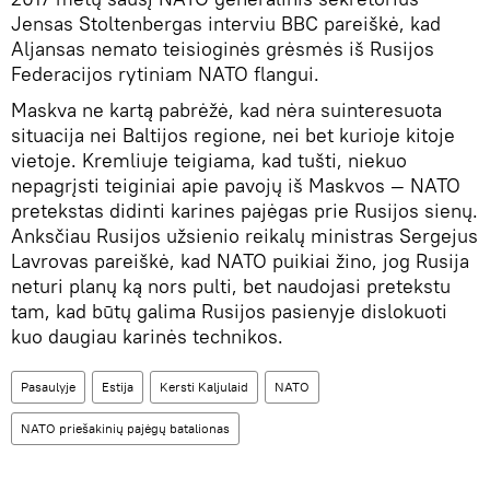
Jensas Stoltenbergas interviu BBC pareiškė, kad
Aljansas nemato teisioginės grėsmės iš Rusijos
Federacijos rytiniam NATO flangui.
Maskva ne kartą pabrėžė, kad nėra suinteresuota
situacija nei Baltijos regione, nei bet kurioje kitoje
vietoje. Kremliuje teigiama, kad tušti, niekuo
nepagrįsti teiginiai apie pavojų iš Maskvos — NATO
pretekstas didinti karines pajėgas prie Rusijos sienų.
Anksčiau Rusijos užsienio reikalų ministras Sergejus
Lavrovas pareiškė, kad NATO puikiai žino, jog Rusija
neturi planų ką nors pulti, bet naudojasi pretekstu
tam, kad būtų galima Rusijos pasienyje dislokuoti
kuo daugiau karinės technikos.
Pasaulyje
Estija
Kersti Kaljulaid
NATO
NATO priešakinių pajėgų batalionas