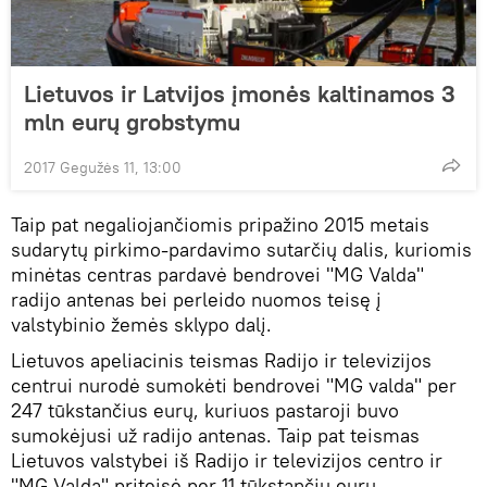
Lietuvos ir Latvijos įmonės kaltinamos 3
mln eurų grobstymu
2017 Gegužės 11, 13:00
Taip pat negaliojančiomis pripažino 2015 metais
sudarytų pirkimo-pardavimo sutarčių dalis, kuriomis
minėtas centras pardavė bendrovei "MG Valda"
radijo antenas bei perleido nuomos teisę į
valstybinio žemės sklypo dalį.
Lietuvos apeliacinis teismas Radijo ir televizijos
centrui nurodė sumokėti bendrovei "MG valda" per
247 tūkstančius eurų, kuriuos pastaroji buvo
sumokėjusi už radijo antenas. Taip pat teismas
Lietuvos valstybei iš Radijo ir televizijos centro ir
"MG Valda" priteisė per 11 tūkstančių eurų