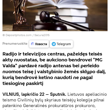
© Depositphotos.com / Sacura2015
Prenumeruokite
Radijo ir televizijos centras, pažeidęs teisės
aktų nuostatas, be aukciono bendrovei "MG
Valda" pardavė radijo antenas bei perleido
nuomos teisę į valstybinio žemės sklypo dalį,
kurią bendrovė ketino naudoti ne pagal
tiesioginę paskirtį
VILNIUS, lapkričio 22 — Sputnik.
Lietuvos apeliacinio
teismo Civilinių bylų skyriaus teisėjų kolegija pilnai
patenkino Generalinės prokuratūros prokuroro,