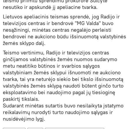
teismo priimtu sprendimu prokurorė Šulčytė
nesutiko ir apskundė jį apeliacine tvarka.
Lietuvos apeliacinis teismas sprendė, jog Radijo ir
televizijos centras ir bendrovė "MG Valda" buvo
nesąžiningi, minėtas centras negalėjo perleisti
bendrovei ne aukciono būdu išsinuomotą valstybinės
žemės sklypo dalį.
Teismo vertinimu, Radijo ir televizijos centras
ginčijamos valstybinės žemės nuomos sudarymo
metu neatitiko būtinos ir svarbios sąlygos
valstybiniam žemės sklypui išnuomoti ne aukciono
tvarka, tai yra neturėjo siekio bei tikslo išsinuomotą
valstybinės žemės sklypą naudoti būtent ginčo turto
eksploatavimo bei naudojimo pagal jų tiesioginę
paskirtį tikslais.
Sudarant minėtas sutartis buvo nesilaikyta įstatymo
reikalavimų nurodyti turto naudojimo sąlygas ir
nusidėvėjimo lygį.