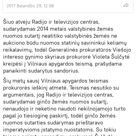
2017 Balandžio 29, 12:38
Šiuo atveju Radijo ir televizijos centras,
sudarydamas 2014 metais valstybinės žemės
nuomos sutartį neatitiko valstybinės žemės ne
aukciono būdu nuomos statinių savininkui keliamų
reikalavimų, todėl Generalinės prokuratūros Viešojo
intereso gynimo skyriaus prokurorė Violeta Šulčytė
kreipėsi į Vilniaus apygardos teismą, prašydama
panaikinti sudarytus sandorius.
Šių metų sausį Vilniaus apygardos teismas
prokurorės ieškinį atmetė. Teismas nesutiko su
argumentais, jog Radijo ir televizijos centras,
sudarydamas ginčo žemės nuomos sutartį,
nenaudojo ir neketino naudoti nekilnojamojo turto
pagal jo tiesioginę paskirtį, todėl ginčo žemės
nuomos sutarties sudarymas prieštaravo
imperatyvioms įstatymo nuostatoms. Su tokiu