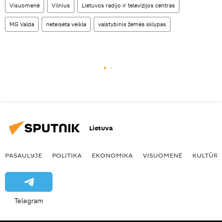
Visuomenė
Vilnius
Lietuvos radijo ir televizijos centras
MG Valda
neteisėta veikla
valstybinis žemės sklypas
Lietuva
PASAULYJE
POLITIKA
EKONOMIKA
VISUOMENĖ
KULTŪR
Telegram