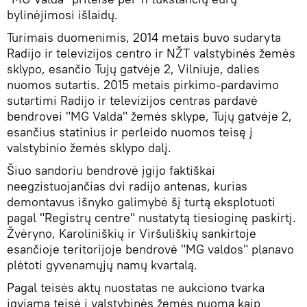
bylinėjimosi išlaidų.
Turimais duomenimis, 2014 metais buvo sudaryta
Radijo ir televizijos centro ir NŽT valstybinės žemės
sklypo, esančio Tujų gatvėje 2, Vilniuje, dalies
nuomos sutartis. 2015 metais pirkimo-pardavimo
sutartimi Radijo ir televizijos centras pardavė
bendrovei "MG Valda" žemės sklype, Tujų gatvėje 2,
esančius statinius ir perleido nuomos teisę į
valstybinio žemės sklypo dalį.
Šiuo sandoriu bendrovė įgijo faktiškai
neegzistuojančias dvi radijo antenas, kurias
demontavus išnyko galimybė šį turtą eksplotuoti
pagal "Registrų centre" nustatytą tiesioginę paskirtį.
Žvėryno, Karoliniškių ir Viršuliškių sankirtoje
esančioje teritorijoje bendrovė "MG valdos" planavo
plėtoti gyvenamųjų namų kvartalą.
Pagal teisės aktų nuostatas ne aukciono tvarka
įgyjama teisė į valstybinės žemės nuomą kaip