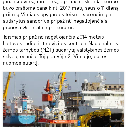
ginančio viešąjį interesą, apeliacinį skundą, kuriuo
buvo prašoma panaikinti 2017 metų sausio 11 dieną
priimtą Vilniaus apygardos teismo sprendimą ir
sudarytus sandorius pripažinti negaliojančiais,
praneša Generalinė prokuratūra.
Teismas pripažino negaliojančia 2014 metais
Lietuvos radijo ir televizijos centro ir Nacionalinės
žemės tarnybos (NŽT) sudarytą valstybinės žemės
sklypo, esančio Tujų gatvėje 2, Vilniuje, dalies
nuomos sutartį.