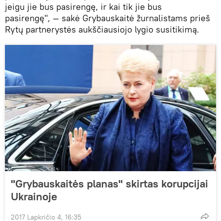
jeigu jie bus pasirengę, ir kai tik jie bus
pasirengę", — sakė Grybauskaitė žurnalistams prieš
Rytų partnerystės aukščiausiojo lygio susitikimą.
"Grybauskaitės planas" skirtas korupcijai
Ukrainoje
2017 Lapkričio 4, 16:35