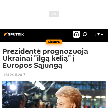
LIT
Lietuva
Prezidentė prognozuoja
Ukrainai "ilgą kelią" į
Europos Sąjungą
11:31 24.11.2017