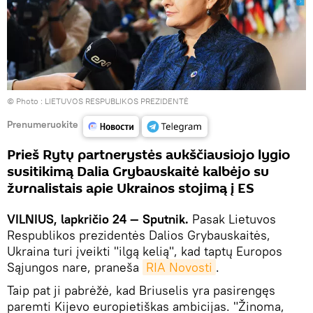
© Photo :
LIETUVOS RESPUBLIKOS PREZIDENTĖ
Prenumeruokite
Prieš Rytų partnerystės aukščiausiojo lygio
susitikimą Dalia Grybauskaitė kalbėjo su
žurnalistais apie Ukrainos stojimą į ES
VILNIUS, lapkričio 24 — Sputnik.
Pasak Lietuvos
Respublikos prezidentės Dalios Grybauskaitės,
Ukraina turi įveikti "ilgą kelią", kad taptų Europos
Sąjungos nare, praneša
RIA Novosti
.
Taip pat ji pabrėžė, kad Briuselis yra pasirengęs
paremti Kijevo europietiškas ambicijas. "Žinoma,