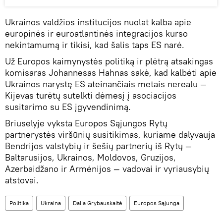
Ukrainos valdžios institucijos nuolat kalba apie
europinės ir euroatlantinės integracijos kurso
nekintamumą ir tikisi, kad šalis taps ES narė.
Už Europos kaimynystės politiką ir plėtrą atsakingas
komisaras Johannesas Hahnas sakė, kad kalbėti apie
Ukrainos narystę ES ateinančiais metais nerealu —
Kijevas turėtų sutelkti dėmesį į asociacijos
susitarimo su ES įgyvendinimą.
Briuselyje vyksta Europos Sąjungos Rytų
partnerystės viršūnių susitikimas, kuriame dalyvauja
Bendrijos valstybių ir šešių partnerių iš Rytų —
Baltarusijos, Ukrainos, Moldovos, Gruzijos,
Azerbaidžano ir Armėnijos — vadovai ir vyriausybių
atstovai.
Politika
Ukraina
Dalia Grybauskaitė
Europos Sąjunga