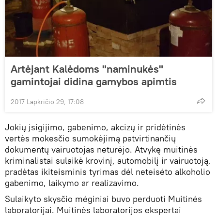
Artėjant Kalėdoms "naminukės"
gamintojai didina gamybos apimtis
2017 Lapkričio 29, 17:08
Jokių įsigijimo, gabenimo, akcizų ir pridėtinės
vertės mokesčio sumokėjimą patvirtinančių
dokumentų vairuotojas neturėjo. Atvykę muitinės
kriminalistai sulaikė krovinį, automobilį ir vairuotoją,
pradėtas ikiteisminis tyrimas dėl neteisėto alkoholio
gabenimo, laikymo ar realizavimo.
Sulaikyto skysčio mėginiai buvo perduoti Muitinės
laboratorijai. Muitinės laboratorijos ekspertai