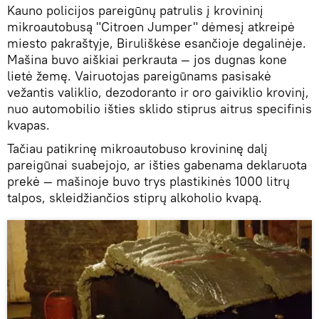
Kauno policijos pareigūnų patrulis į krovininį
mikroautobusą "Citroen Jumper" dėmesį atkreipė
miesto pakraštyje, Biruliškėse esančioje degalinėje.
Mašina buvo aiškiai perkrauta — jos dugnas kone
lietė žemę. Vairuotojas pareigūnams pasisakė
vežantis valiklio, dezodoranto ir oro gaiviklio krovinį,
nuo automobilio išties sklido stiprus aitrus specifinis
kvapas.
Tačiau patikrinę mikroautobuso krovininę dalį
pareigūnai suabejojo, ar išties gabenama deklaruota
prekė — mašinoje buvo trys plastikinės 1000 litrų
talpos, skleidžiančios stiprų alkoholio kvapą.