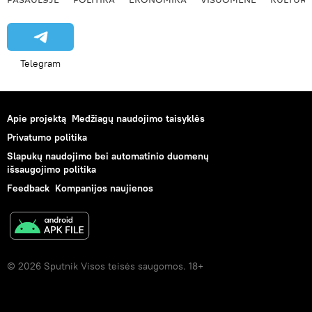
Telegram
Apie projektą
Medžiagų naudojimo taisyklės
Privatumo politika
Slapukų naudojimo bei automatinio duomenų
išsaugojimo politika
Feedback
Kompanijos naujienos
© 2026 Sputnik Visos teisės saugomos. 18+