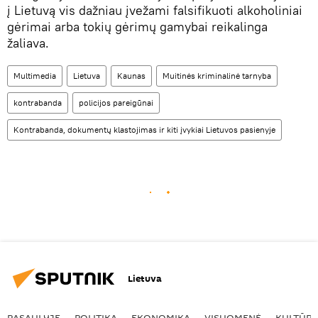
į Lietuvą vis dažniau įvežami falsifikuoti alkoholiniai
gėrimai arba tokių gėrimų gamybai reikalinga
žaliava.
Multimedia
Lietuva
Kaunas
Muitinės kriminalinė tarnyba
kontrabanda
policijos pareigūnai
Kontrabanda, dokumentų klastojimas ir kiti įvykiai Lietuvos pasienyje
Lietuva
PASAULYJE
POLITIKA
EKONOMIKA
VISUOMENĖ
KULTŪR