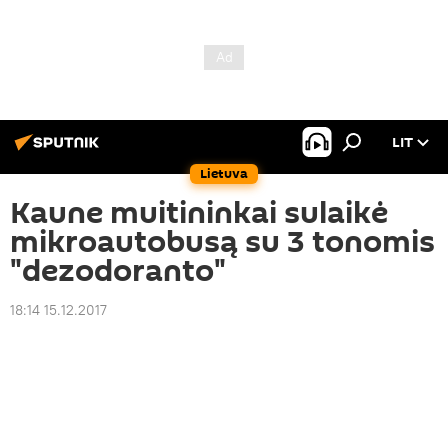
LIT
Lietuva
Kaune muitininkai sulaikė
mikroautobusą su 3 tonomis
"dezodoranto"
18:14 15.12.2017