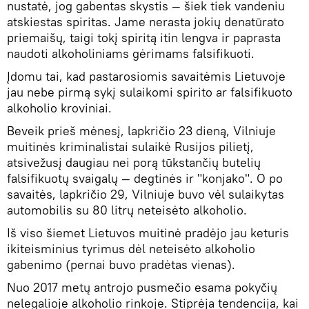
nustatė, jog gabentas skystis — šiek tiek vandeniu
atskiestas spiritas. Jame nerasta jokių denatūrato
priemaišų, taigi tokį spiritą itin lengva ir paprasta
naudoti alkoholiniams gėrimams falsifikuoti.
Įdomu tai, kad pastarosiomis savaitėmis Lietuvoje
jau nebe pirmą sykį sulaikomi spirito ar falsifikuoto
alkoholio kroviniai.
Beveik prieš mėnesį, lapkričio 23 dieną, Vilniuje
muitinės kriminalistai sulaikė Rusijos pilietį,
atsivežusį daugiau nei porą tūkstančių butelių
falsifikuotų svaigalų — degtinės ir "konjako". O po
savaitės, lapkričio 29, Vilniuje buvo vėl sulaikytas
automobilis su 80 litrų neteisėto alkoholio.
Iš viso šiemet Lietuvos muitinė pradėjo jau keturis
ikiteisminius tyrimus dėl neteisėto alkoholio
gabenimo (pernai buvo pradėtas vienas).
Nuo 2017 metų antrojo pusmečio esama pokyčių
nelegalioje alkoholio rinkoje. Stiprėja tendencija, kai