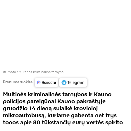
© Photo :
Muitinės kriminalinė tarnyba
Prenumeruokite
Muitinės kriminalinės tarnybos ir Kauno
policijos pareigūnai Kauno pakraštyje
gruodžio 14 dieną sulaikė krovininį
mikroautobusą, kuriame gabenta net trys
tonos apie 80 tūkstančių eurų vertės spirito