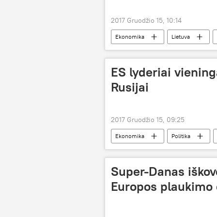
2017 Gruodžio 15, 10:14
Ekonomika
Lietuva
ES lyderiai viening
Rusijai
2017 Gruodžio 15, 09:25
Ekonomika
Politika
sankcijos prieš Rusiją
Lazda t
Super-Danas iškovo
Europos plaukimo