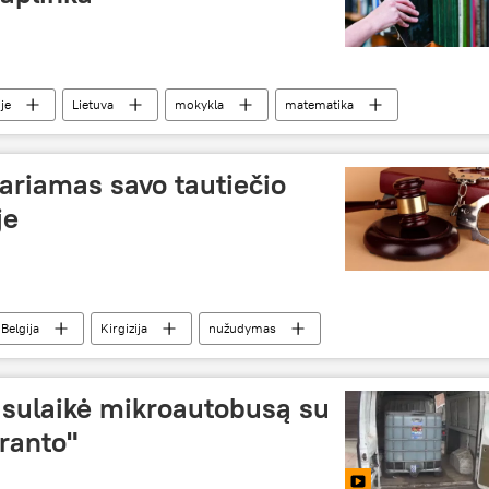
je
Lietuva
mokykla
matematika
 aplinka
suomių metodika
įtariamas savo tautiečio
je
Belgija
Kirgizija
nužudymas
 sulaikė mikroautobusą su
ranto"