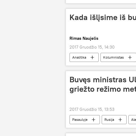
Kada išlįsime iš b
Rimas Naujelis
2017 Gruodžio 15, 14:30
Analitika
Kolumnistas
Lukiškių aikštės laisvės simbolis — "par
Lukiškių aikštė
paminklas
Buvęs ministras Ul
griežto režimo me
2017 Gruodžio 15, 13:53
Pasaulyje
Rusija
Al