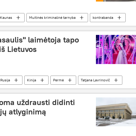
Kaunas
Muitinės kriminalinė tarnyba
kontrabanda
da, dokumentų klastojimas ir kiti įvykiai Lietuvos pasienyje
saulis" laimėtoja tapo
iš Lietuvos
Rusija
Kinija
Permė
Tatjana Lavrinovič
s
grožio konkursas
oma uždrausti didinti
jų atlyginimą