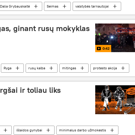
Dalia Grybauskaitė
Seimas
valstybės tarnautojai
gas, ginant rusų mokyklas
0:42
Ryga
rusų kalba
mitingas
protesto akcija
gšai ir toliau liks
išlaidos gynybai
minimalus darbo užmokestis