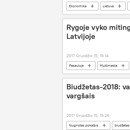
Ekonomika
Lietuva
atlyginimų didinimas
Rygoje vyko mitin
Latvijoje
2017 Gruodžio 15, 16:14
Pasaulyje
Multimedia
rusų mokykla
Biudžetas-2018: var
vargšais
2017 Gruodžio 15, 15:26
Nugirstas pokalbis
biudžetas