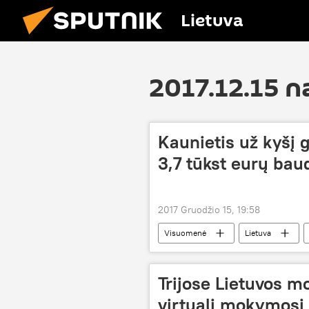
Lietuva
2017.12.15 n
Kaunietis už kyšį 
3,7 tūkst eurų bau
2017 Gruodžio 15, 19:58
Visuomenė
Lietuva
Medicina ir sveikata
Trijose Lietuvos m
virtuali mokymosi 