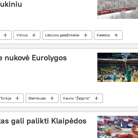
aukiniu
Vilnius
Lietuvos geležinkeliai
Kalėdos
e nukovė Eurolygos
Turkija
Stambulas
Kauno "Žalgiris"
tas gali palikti Klaipėdos