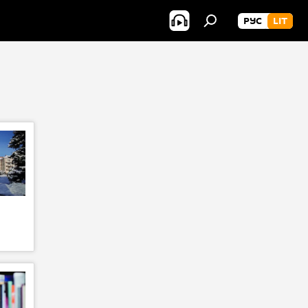
РУС
LIT