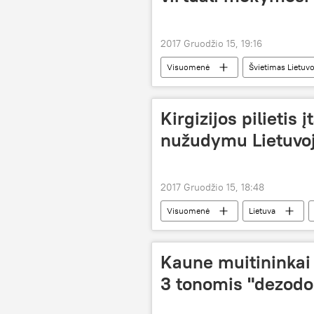
2017 Gruodžio 15, 19:16
Visuomenė
Švietimas Lietuvo
pradinukai
virtuali mokymosi
Kirgizijos pilietis 
nužudymu Lietuvo
2017 Gruodžio 15, 18:48
Visuomenė
Lietuva
tolimųjų reisų vairuotojai
Kaune muitininkai
3 tonomis "dezodo