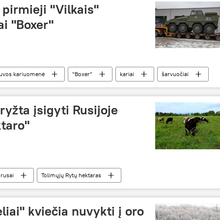
 pirmieji "Vilkais"
ai "Boxer"
tuvos kariuomenė
"Boxer"
kariai
šarvuočiai
s
ryžta įsigyti Rusijoje
taro"
rusai
Tolimųjų Rytų hektaras
liai" kviečia nuvykti į oro