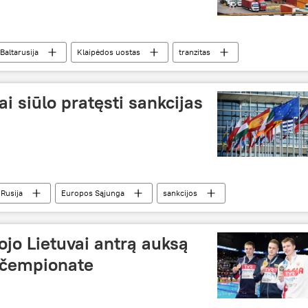
Baltarusija
Klaipėdos uostas
tranzitas
ai siūlo pratęsti sankcijas
Rusija
Europos Sąjunga
sankcijos
uri du galus: sankcijos Rusijai
jo Lietuvai antrą auksą
 čempionate