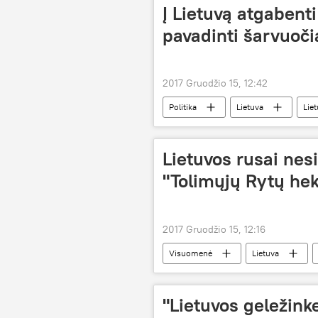
Į Lietuvą atgabenti
pavadinti šarvuoči
2017 Gruodžio 15, 12:42
Politika
Lietuva
Lie
mokomosios pėstininkų kovos mašino
Lietuvos rusai nesi
"Tolimųjų Rytų hek
2017 Gruodžio 15, 12:16
Visuomenė
Lietuva
"Lietuvos geležinke