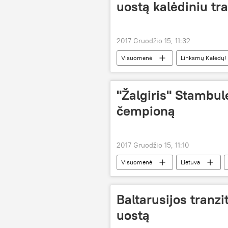
uostą kalėdiniu tr
2017 Gruodžio 15, 11:32
Visuomenė
Linksmų Kalėdų!
mugė
"Žalgiris" Stambul
čempioną
2017 Gruodžio 15, 11:10
Visuomenė
Lietuva
Eurolyga
krepšinis
Baltarusijos tranzi
uostą