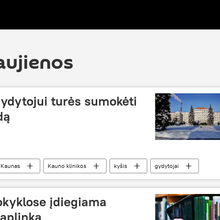
aujienos
gydytojui turės sumokėti
dą
Kaunas
Kauno klinikos
kyšis
gydytojai
okyklose įdiegiama
aplinka