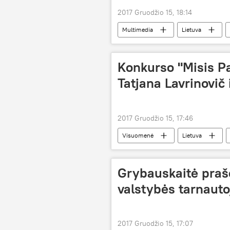
2017 Gruodžio 15, 18:14
Multimedia
Lietuva
policijos pareigūnai
Kontraban
Konkurso "Misis Pa
Tatjana Lavrinovič 
2017 Gruodžio 15, 17:46
Visuomenė
Lietuva
"Misis Pasaulis 2017"
modeli
Grybauskaitė praš
valstybės tarnauto
2017 Gruodžio 15, 17:07