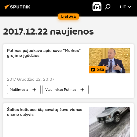
LIT
Lietuva
2017.12.22 naujienos
Putinas pajuokavo apie savo "Murkos"
grojimo įgūdžius
0:50
2017 Gruodžio 22, 20:07
Multimedia
Vladimiras Putinas
Denisas Macujevas
Šalies keliuose šią savaitę žuvo vienas
eismo dalyvis