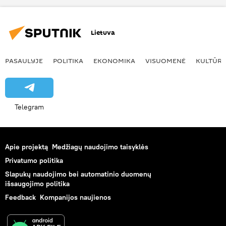
Lietuva
PASAULYJE
POLITIKA
EKONOMIKA
VISUOMENĖ
KULTŪR
Telegram
Apie projektą
Medžiagų naudojimo taisyklės
Privatumo politika
Slapukų naudojimo bei automatinio duomenų
išsaugojimo politika
Feedback
Kompanijos naujienos