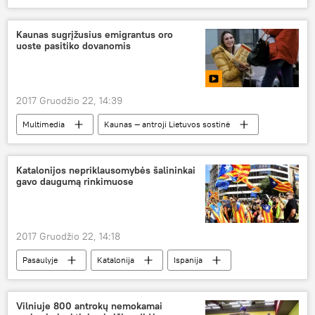
Kaunas sugrįžusius emigrantus oro
uoste pasitiko dovanomis
2017 Gruodžio 22, 14:39
Multimedia
Kaunas — antroji Lietuvos sostinė
Po lėktuvo sparnu: Lietuvos oro uostai
Kaunas
Kauno oro uostas
Katalonijos nepriklausomybės šalininkai
gavo daugumą rinkimuose
emigrantai
2017 Gruodžio 22, 14:18
Pasaulyje
Katalonija
Ispanija
referendumas
parlamento rinkimai
Vilniuje 800 antrokų nemokamai