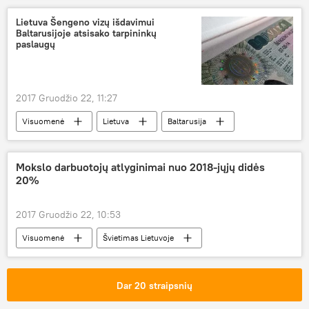
Jeruzalė
Donaldas Trampas
Lietuva Šengeno vizų išdavimui
Baltarusijoje atsisako tarpininkų
Jungtinių Tautų organizacija (JTO)
paslaugų
rezoliucija dėl Jeruzalės
2017 Gruodžio 22, 11:27
Visuomenė
Lietuva
Baltarusija
užsieniečiai
Šengeno viza
Mokslo darbuotojų atlyginimai nuo 2018-jųjų didės
20%
2017 Gruodžio 22, 10:53
Visuomenė
Švietimas Lietuvoje
Lietuva
atlyginimų didinimas
mokslo darbuotojai
Dar 20 straipsnių