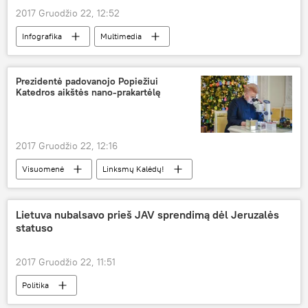
2017 Gruodžio 22, 12:52
Infografika
Multimedia
Linksmų Kalėdų!
Vilnius
Kalėdos
Prezidentė padovanojo Popiežiui
Katedros aikštės nano-prakartėlę
2017 Gruodžio 22, 12:16
Visuomenė
Linksmų Kalėdų!
Dalia Grybauskaitė
Popiežius Pranciškus
Kalėdos
dovana
prakartėlė
Lietuva nubalsavo prieš JAV sprendimą dėl Jeruzalės
statuso
2017 Gruodžio 22, 11:51
Politika
Izraelio valstybės sostinė: Tel Avivas ar Jeruzalė