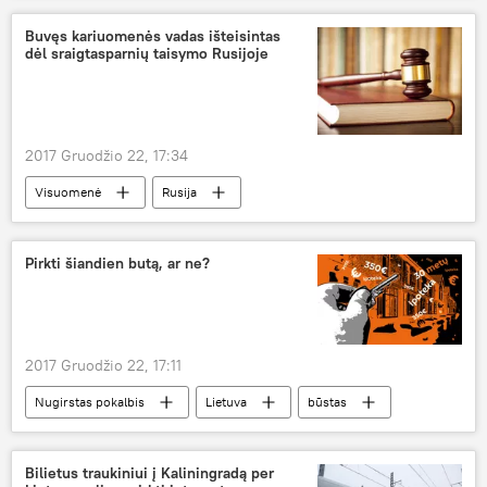
Buvęs kariuomenės vadas išteisintas
dėl sraigtasparnių taisymo Rusijoje
2017 Gruodžio 22, 17:34
Visuomenė
Rusija
Audronis Navickas
teismas
Pirkti šiandien butą, ar ne?
2017 Gruodžio 22, 17:11
Nugirstas pokalbis
Lietuva
būstas
būsto paskolos
Bilietus traukiniui į Kaliningradą per