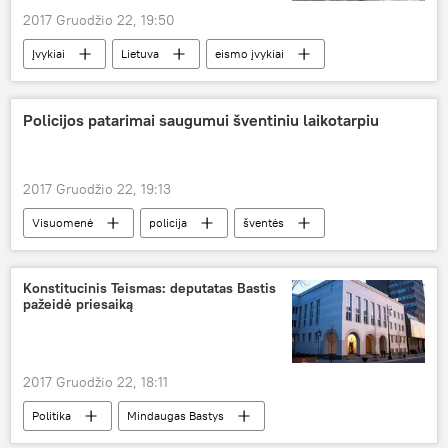
2017 Gruodžio 22, 19:50
Įvykiai
Lietuva
eismo įvykiai
Policijos patarimai saugumui šventiniu laikotarpiu
2017 Gruodžio 22, 19:13
Visuomenė
policija
šventės
Konstitucinis Teismas: deputatas Bastis
pažeidė priesaiką
2017 Gruodžio 22, 18:11
Politika
Mindaugas Bastys
Konstitucinis Teismas
Konstitucija