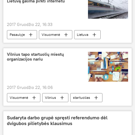
Lietuvą galima pirkti internetu
2017 Gruodžio 22, 16:33
Pasaulyje
Visuomenė
Lietuva
Rusija
Kaliningrado sritis
"Rusijos geležinkeliai"
traukiniai
Vilnius tapo startuolių miestų
organizacijos nariu
traukinių keleiviai
elektroniniai bilietai
2017 Gruodžio 22, 16:06
Visuomenė
Vilnius
startuolias
Sudaryta darbo grupė spręsti referendumo dėl
dvigubos pilietybės klausimus