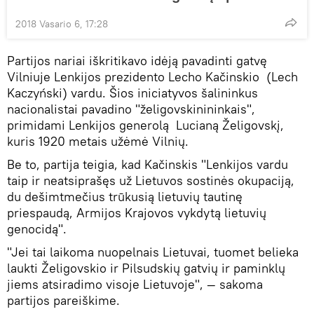
2018 Vasario 6, 17:28
Partijos nariai iškritikavo idėją pavadinti gatvę
Vilniuje Lenkijos prezidento Lecho Kačinskio (Lech
Kaczyński) vardu. Šios iniciatyvos šalininkus
nacionalistai pavadino "želigovskinininkais",
primidami Lenkijos generolą Lucianą Želigovskį,
kuris 1920 metais užėmė Vilnių.
Be to, partija teigia, kad Kačinskis "Lenkijos vardu
taip ir neatsiprašęs už Lietuvos sostinės okupaciją,
du dešimtmečius trūkusią lietuvių tautinę
priespaudą, Armijos Krajovos vykdytą lietuvių
genocidą".
"Jei tai laikoma nuopelnais Lietuvai, tuomet belieka
laukti Želigovskio ir Pilsudskių gatvių ir paminklų
jiems atsiradimo visoje Lietuvoje", — sakoma
partijos pareiškime.