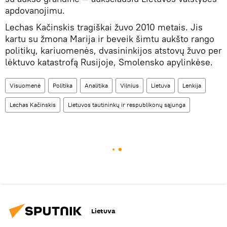
apdovanojimu.
Lechas Kačinskis tragiškai žuvo 2010 metais. Jis
kartu su žmona Marija ir beveik šimtu aukšto rango
politikų, kariuomenės, dvasininkijos atstovų žuvo per
lėktuvo katastrofą Rusijoje, Smolensko apylinkėse.
Visuomenė
Politika
Analitika
Vilnius
Lietuva
Lenkija
Lechas Kačinskis
Lietuvos tautininkų ir respublikonų sąjunga
Lietuva