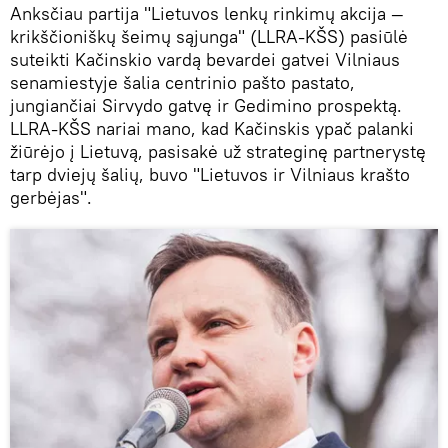
Anksčiau partija "Lietuvos lenkų rinkimų akcija —
krikščioniškų šeimų sąjunga" (LLRA-KŠS) pasiūlė
suteikti Kačinskio vardą bevardei gatvei Vilniaus
senamiestyje šalia centrinio pašto pastato,
jungiančiai Sirvydo gatvę ir Gedimino prospektą.
LLRA-KŠS nariai mano, kad Kačinskis ypač palanki
žiūrėjo į Lietuvą, pasisakė už strateginę partnerystę
tarp dviejų šalių, buvo "Lietuvos ir Vilniaus krašto
gerbėjas".