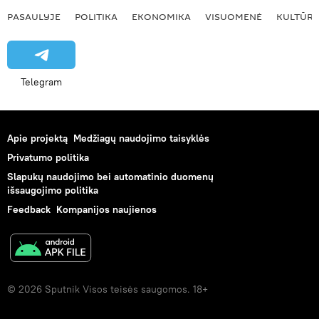
PASAULYJE
POLITIKA
EKONOMIKA
VISUOMENĖ
KULTŪR
Telegram
Apie projektą
Medžiagų naudojimo taisyklės
Privatumo politika
Slapukų naudojimo bei automatinio duomenų
išsaugojimo politika
Feedback
Kompanijos naujienos
© 2026 Sputnik Visos teisės saugomos. 18+