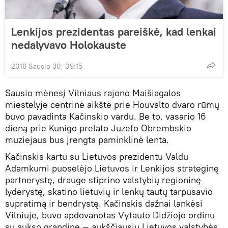
Lenkijos prezidentas pareiškė, kad lenkai
nedalyvavo Holokauste
2018 Sausio 30, 09:15
Sausio mėnesį Vilniaus rajono Maišiagalos
miestelyje centrinė aikštė prie Houvalto dvaro rūmų
buvo pavadinta Kačinskio vardu. Be to, vasario 16
dieną prie Kunigo prelato Juzefo Obrembskio
muziejaus bus įrengta paminklinė lenta.
Kačinskis kartu su Lietuvos prezidentu Valdu
Adamkumi puoselėjo Lietuvos ir Lenkijos strateginę
partnerystę, drauge stiprino valstybių regioninę
lyderystę, skatino lietuvių ir lenkų tautų tarpusavio
supratimą ir bendrystę. Kačinskis dažnai lankėsi
Vilniuje, buvo apdovanotas Vytauto Didžiojo ordinu
su aukso grandine — aukščiausiu Lietuvos valstybės