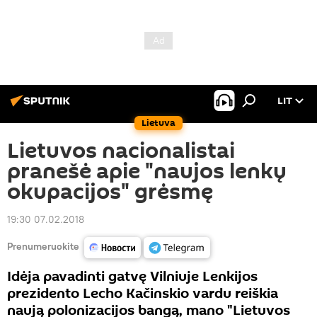
LIT
Lietuva
Lietuvos nacionalistai
pranešė apie "naujos lenkų
okupacijos" grėsmę
19:30 07.02.2018
Prenumeruokite
Idėja pavadinti gatvę Vilniuje Lenkijos
prezidento Lecho Kačinskio vardu reiškia
naują polonizacijos bangą, mano "Lietuvos