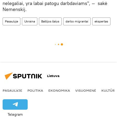
nelegaliai, yra labai patogu darbdaviams", — sakė
Nemenskij.
Pasaulyje
Ukraina
Baltijos šalys
darbo migrantai
ekspertas
Lietuva
PASAULYJE
POLITIKA
EKONOMIKA
VISUOMENĖ
KULTŪR
Telegram