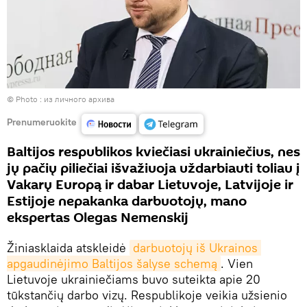
© Photo : из личного архива
Prenumeruokite
Baltijos respublikos kviečiasi ukrainiečius, nes
jų pačių piliečiai išvažiuoja uždarbiauti toliau į
Vakarų Europą ir dabar Lietuvoje, Latvijoje ir
Estijoje nepakanka darbuotojų, mano
ekspertas Olegas Nemenskij
Žiniasklaida atskleidė
darbuotojų iš Ukrainos 
apgaudinėjimo Baltijos šalyse schemą
. Vien
Lietuvoje ukrainiečiams buvo suteikta apie 20
tūkstančių darbo vizų. Respublikoje veikia užsienio