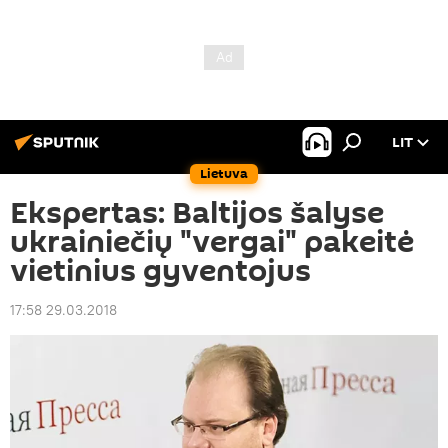
LIT
Lietuva
Ekspertas: Baltijos šalyse
ukrainiečių "vergai" pakeitė
vietinius gyventojus
17:58 29.03.2018