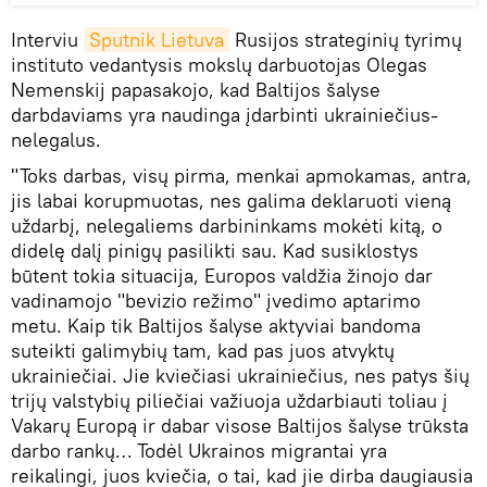
Interviu
Sputnik Lietuva
Rusijos strateginių tyrimų
instituto vedantysis mokslų darbuotojas Olegas
Nemenskij papasakojo, kad Baltijos šalyse
darbdaviams yra naudinga įdarbinti ukrainiečius-
nelegalus.
"Toks darbas, visų pirma, menkai apmokamas, antra,
jis labai korupmuotas, nes galima deklaruoti vieną
uždarbį, nelegaliems darbininkams mokėti kitą, o
didelę dalį pinigų pasilikti sau. Kad susiklostys
būtent tokia situacija, Europos valdžia žinojo dar
vadinamojo "bevizio režimo" įvedimo aptarimo
metu. Kaip tik Baltijos šalyse aktyviai bandoma
suteikti galimybių tam, kad pas juos atvyktų
ukrainiečiai. Jie kviečiasi ukrainiečius, nes patys šių
trijų valstybių piliečiai važiuoja uždarbiauti toliau į
Vakarų Europą ir dabar visose Baltijos šalyse trūksta
darbo rankų… Todėl Ukrainos migrantai yra
reikalingi, juos kviečia, o tai, kad jie dirba daugiausia