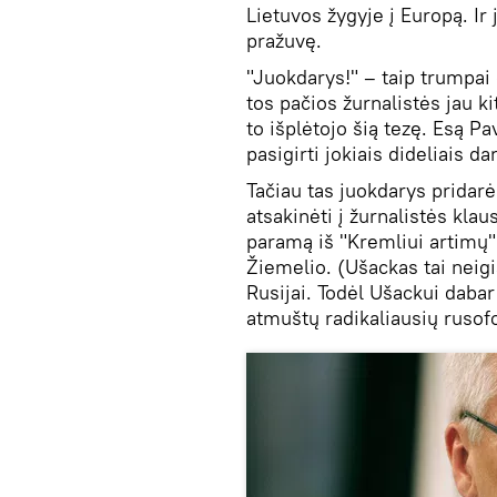
Lietuvos žygyje į Europą. Ir 
pražuvę.
"Juokdarys!" – taip trumpai 
tos pačios žurnalistės jau k
to išplėtojo šią tezę. Esą P
pasigirti jokiais dideliais d
Tačiau tas juokdarys pridar
atsakinėti į žurnalistės kla
paramą iš "Kremliui artimų"
Žiemelio. (Ušackas tai neigia
Rusijai. Todėl Ušackui dabar
atmuštų radikaliausių rusofo