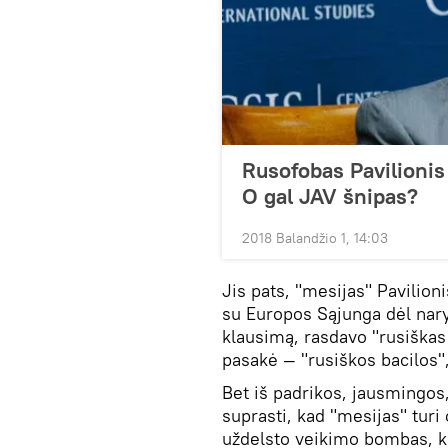
Rusofobas Pavilionis 
O gal JAV šnipas?
2018 Balandžio 1, 14:03
Jis pats, "mesijas" Pavilion
su Europos Sąjunga dėl nar
klausimą, rasdavo "rusiškas b
pasakė — "rusiškos bacilos",
Bet iš padrikos, jausmingos,
suprasti, kad "mesijas" tur
uždelsto veikimo bombas, k