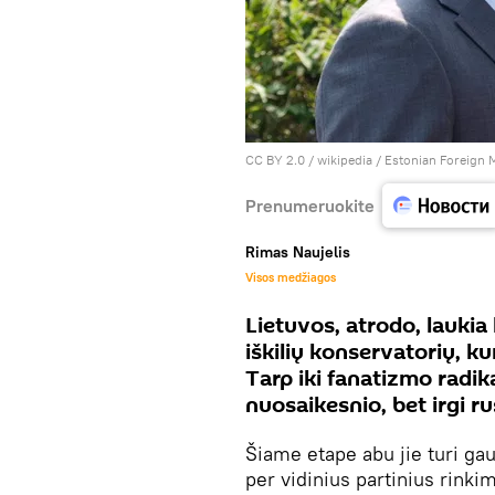
CC BY 2.0
/
wikipedia / Estonian Foreign 
Prenumeruokite
Rimas Naujelis
Visos medžiagos
Lietuvos, atrodo, laukia
iškilių konservatorių, ku
Tarp iki fanatizmo radik
nuosaikesnio, bet irgi 
Šiame etape abu jie turi gau
per vidinius partinius rinki