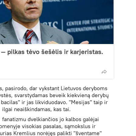
— pilkas tėvo šešėlis ir karjeristas.
is, pasirodo, dar vykstant Lietuvos deryboms
ystės, svarstydamas beveik kiekvieną derybų
acilas" ir jas likviduodavo. "Mesijas" taip ir
 ilgai neaiškindamas, kas tai.
 fanatizmu dvelkiančios jo kalbos galėjai
i omenyje visokias pasalas, sąmokslus ir
urias Kremlius norėjęs palikti "šventame"