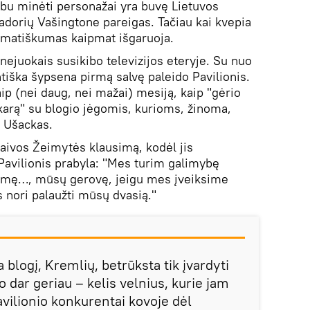
abu minėti personažai yra buvę Lietuvos
adorių Vašingtone pareigas. Tačiau kai kvepia
plomatiškumas kaipmat išgaruoja.
nejuokais susikibo televizijos eteryje. Su nuo
tiška šypsena pirmą salvę paleido Pavilionis.
aip (nei daug, nei mažai) mesiją, kaip "gėrio
į karą" su blogio jėgomis, kurioms, žinoma,
a Ušackas.
aivos Žeimytės klausimą, kodėl jis
 Pavilionis prabyla: "Mes turim galimybę
emę…, mūsų gerovę, jeigu mes įveiksime
nori palaužti mūsų dvasią."
ja blogį, Kremlių, betrūksta tik įvardyti
o dar geriau – kelis velnius, kurie jam
avilionio konkurentai kovoje dėl