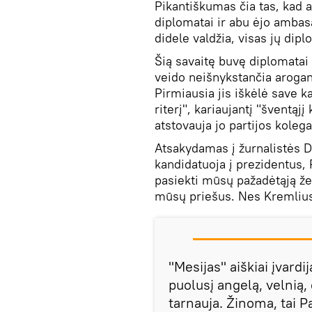
Pikantiškumas čia tas, kad 
diplomatai ir abu ėjo ambas
didele valdžia, visas jų di
Šią savaitę buvę diplomatai 
veido neišnykstančia arogan
Pirmiausia jis iškėlė save k
riterį", kariaujantį "šventąj
atstovauja jo partijos koleg
Atsakydamas į žurnalistės D
kandidatuoja į prezidentus,
pasiekti mūsų pažadėtąją ž
mūsų priešus. Nes Kremlius 
"Mesijas" aiškiai įvardi
puolusį angelą, velnią, 
tarnauja. Žinoma, tai P