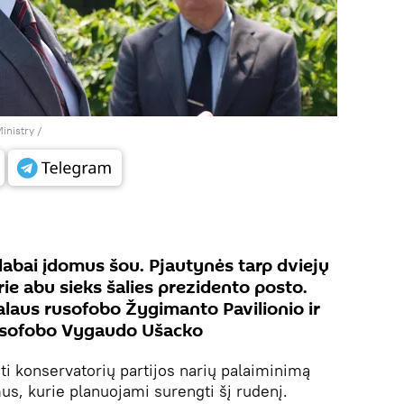
Ministry
/
 labai įdomus šou. Pjautynės tarp dviejų
rie abu sieks šalies prezidento posto.
alaus rusofobo Žygimanto Pavilionio ir
rusofobo Vygaudo Ušacko
ti konservatorių partijos narių palaiminimą
mus, kurie planuojami surengti šį rudenį.