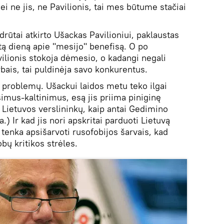
jei ne jis, ne Pavilionis, tai mes būtume stačiai
drūtai atkirto Ušackas Pavilioniui, paklaustas
itą dieną apie "mesijo" benefisą. O po
avilionis stokoja dėmesio, o kadangi negali
arbais, tai puldinėja savo konkurentus.
ė problemų. Ušackui laidos metu teko ilgai
usimus-kaltinimus, esą jis priima piniginę
 Lietuvos verslininkų, kaip antai Gedimino
.) Ir kad jis nori apskritai parduoti Lietuvą
 tenka apsišarvoti rusofobijos šarvais, kad
bų kritikos strėles.