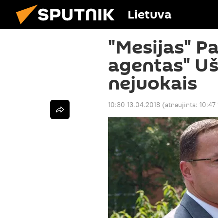
Lietuva
"Mesijas" Pa
agentas" Uš
nejuokais
10:30 13.04.2018
(atnaujinta:
10:47