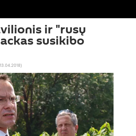
vilionis ir "rusų
ackas susikibo
 13.04.2018
)