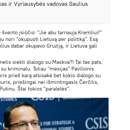
as ir Vyriausybės vadovas Saulius
 švento įsiūčio: "Jie abu tarnauja Kremliui!"
bu nori "okupuoti Lietuvą per politiką". Esą
mlius dabar okupavo Gruziją, ir Lietuva gali
nelis siekti dialogo su Maskva?! Tai tas pats,
 su kriminalu. Toliau "mesijas" Pavilionis
uris prieš karą atsisakė bet kokio dialogo su
uris, priešingai nei išmintingasis Čerčilis,
Putinu. Štai tokios "paralelės".