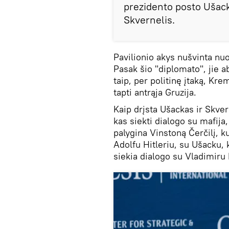
prezidento posto Ušack
Skvernelis.
Pavilionio akys nušvinta nuo
Pasak šio "diplomato", jie a
taip, per politinę įtaką, Kre
tapti antrąja Gruzija.
Kaip drįsta Ušackas ir Skver
kas siekti dialogo su mafija,
palygina Vinstoną Čerčilį, k
Adolfu Hitleriu, su Ušacku, k
siekia dialogo su Vladimiru 