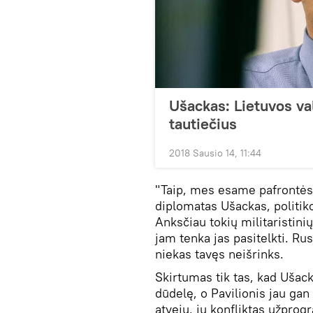
Ušackas: Lietuvos va
tautiečius
2018 Sausio 14, 11:44
"Taip, mes esame pafrontės
diplomatas Ušackas, politiko
Anksčiau tokių militaristin
jam tenka jas pasitelkti. Ru
niekas tavęs neišrinks.
Skirtumas tik tas, kad Ušac
dūdelę, o Pavilionis jau gan
atveju, jų konfliktas užprogr