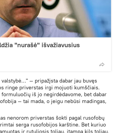
ldžia "nurašė" išvažiavusius
 valstybė…" — pripažįsta dabar jau buvęs
s ringe priverstas irgi mojuoti kumščiais.
ių formuluočių iš jo negirdėdavome, bet dabar
sofobija — tai mada, o jeigu nebūsi madingas,
kas nenorom priverstas šokti pagal rusofobų
 rimtai serga rusofobijos karštine. Bet kuriuo
amuotas ir rutuliosis toliau, įtampa kils toliau,