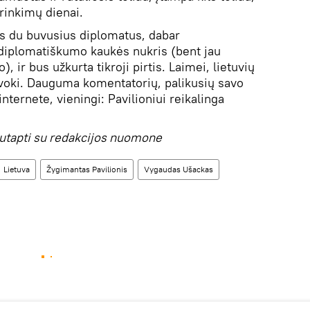
 rinkimų dienai.
os du buvusius diplomatus, dabar
 diplomatiškumo kaukės nukris (bent jau
o), ir bus užkurta tikroji pirtis. Laimei, lietuvių
ovoki. Dauguma komentatorių, palikusių savo
nternete, vieningi: Pavilioniui reikalinga
utapti su redakcijos nuomone
Lietuva
Žygimantas Pavilionis
Vygaudas Ušackas