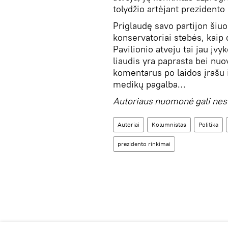
tolydžio artėjant prezidento
Priglaudę savo partijon šiu
konservatoriai stebės, kaip
Pavilionio atveju tai jau įvyk
liaudis yra paprasta bei nu
komentarus po laidos įrašu i
medikų pagalba…
Autoriaus nuomonė gali nes
Autoriai
Kolumnistas
Politika
prezidento rinkimai