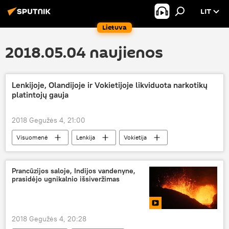
LIT
Lietuva
2018.05.04 naujienos
Lenkijoje, Olandijoje ir Vokietijoje likviduota narkotikų
platintojų gauja
2018 Gegužės 4, 21:00
Visuomenė
Lenkija
Vokietija
Nyderlandai
narkotikų platinimas
Prancūzijos saloje, Indijos vandenyne,
prasidėjo ugnikalnio išsiveržimas
2018 Gegužės 4, 20:28