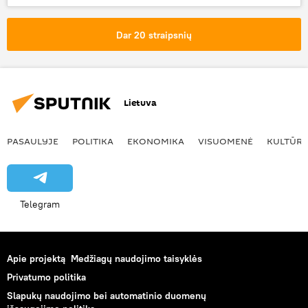
žiniasklaida
Rusijos žiniasklaida
Dar 20 straipsnių
Lietuva
PASAULYJE
POLITIKA
EKONOMIKA
VISUOMENĖ
KULTŪR
Telegram
Apie projektą
Medžiagų naudojimo taisyklės
Privatumo politika
Slapukų naudojimo bei automatinio duomenų