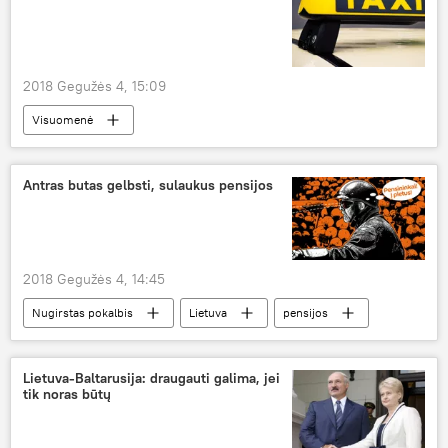
2018 Gegužės 4, 15:09
Visuomenė
Kontrabanda, dokumentų klastojimas ir kiti įvykiai Lietuvos pasienyje
Lietuva
Lenkija
Latvija
Antras butas gelbsti, sulaukus pensijos
migrantai
taksi
2018 Gegužės 4, 14:45
Nugirstas pokalbis
Lietuva
pensijos
pensininkai
butų nuoma
Lietuva-Baltarusija: draugauti galima, jei
tik noras būtų