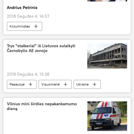
Andrius Petrinis
2018 Gegužės 4, 14:07
Kolumnistas
Trys "stalkeriai" iš Lietuvos sulaikyti
Černobylio AE zonoje
2018 Gegužės 4, 13:38
Pasaulyje
Visuomenė
Ukraina
Černobylis
lietuviai
Pasaulį sujudinęs "Černobylis": serialas ir realybė
Vilnius mini širdies nepakankamumo
dieną