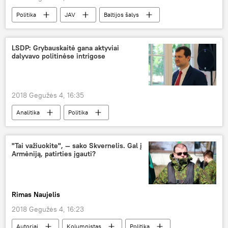
Politika
JAV
Baltijos šalys
karinės pratybos
LSDP: Grybauskaitė gana aktyviai
dalyvavo politinėse intrigose
2018 Gegužės 4, 16:35
Analitika
Politika
Skandalingas Grybauskaitės ir Masiulio susirašinėjimas
Lietuva
Dalia Grybauskaitė
"Tai važiuokite", — sako Skvernelis. Gal į
Armėniją, patirties įgauti?
Gintautas Paluckas
Eligijus Masiulis
Lietuvos socialdemokratų partija (LSDP)
skandalas
politinės intrigos
Rimas Naujelis
2018 Gegužės 4, 16:23
Autoriai
Kolumnistas
Politika