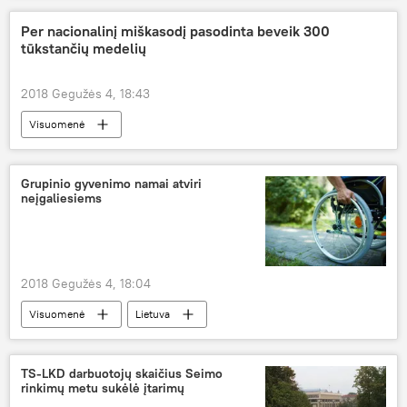
pasas
Rusijos pasienis
Per nacionalinį miškasodį pasodinta beveik 300
tūkstančių medelių
2018 Gegužės 4, 18:43
Visuomenė
Lietuvos valstybės atkūrimo šimtmetis
Rumšiškės
Nacionalinis miškasodis
Grupinio gyvenimo namai atviri
neįgaliesiems
2018 Gegužės 4, 18:04
Visuomenė
Lietuva
Socialinės apsaugos ir darbo ministerija
grupinio gyvenimo namai
TS-LKD darbuotojų skaičius Seimo
rinkimų metu sukėlė įtarimų