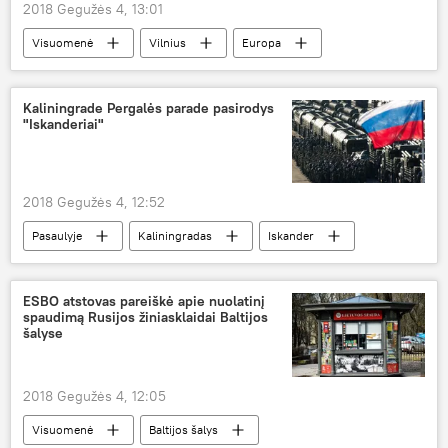
2018 Gegužės 4, 13:01
Visuomenė
Vilnius
Europa
širdies nepakankamumas
Kaliningrade Pergalės parade pasirodys
"Iskanderiai"
2018 Gegužės 4, 12:52
Pasaulyje
Kaliningradas
Iskander
Didžiosios Pergalės metinės
ESBO atstovas pareiškė apie nuolatinį
spaudimą Rusijos žiniasklaidai Baltijos
šalyse
2018 Gegužės 4, 12:05
Visuomenė
Baltijos šalys