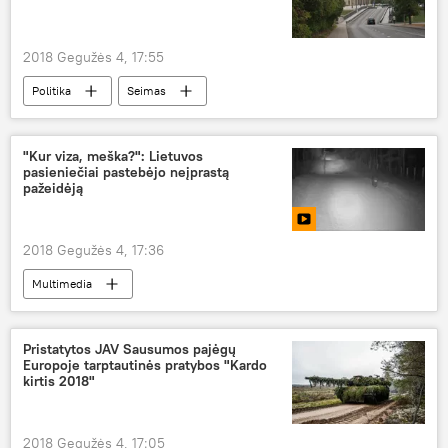
2018 Gegužės 4, 17:55
Politika
Seimas
Tėvynės sąjunga-Lietuvos krikščionys demokratai (TS-LKD)
"Kur viza, meška?": Lietuvos
pasieniečiai pastebėjo neįprastą
pažeidėją
2018 Gegužės 4, 17:36
Multimedia
Kontrabanda, dokumentų klastojimas ir kiti įvykiai Lietuvos pasienyje
Lietuva
Baltarusija
Pristatytos JAV Sausumos pajėgų
Europoje tarptautinės pratybos "Kardo
Valstybės sienos apsaugos tarnyba (VSAT)
kirtis 2018"
pasieniečiai
meška
2018 Gegužės 4, 17:05