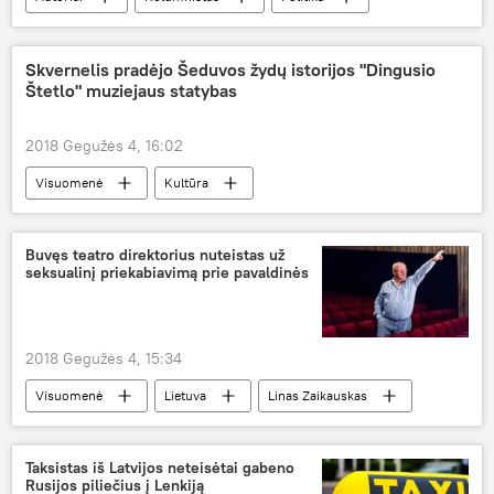
Lietuva
Saulius Skvernelis
mitingas
emigracija
gydytojai
Skvernelis pradėjo Šeduvos žydų istorijos "Dingusio
Štetlo" muziejaus statybas
2018 Gegužės 4, 16:02
Visuomenė
Kultūra
Žydų bendruomenė Lietuvoje
Lietuva
Šeduva
žydai
Buvęs teatro direktorius nuteistas už
seksualinį priekabiavimą prie pavaldinės
2018 Gegužės 4, 15:34
Visuomenė
Lietuva
Linas Zaikauskas
seksualinis priekabiavimas
Taksistas iš Latvijos neteisėtai gabeno
Rusijos piliečius į Lenkiją