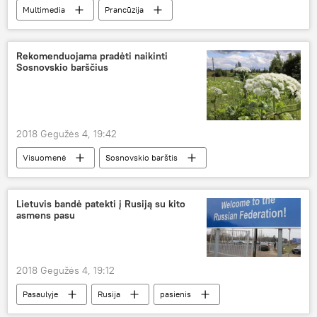
Multimedia
Prancūzija
Indijos vandenynas
ugnikalnio išsiveržimas
sala
Rekomenduojama pradėti naikinti
Sosnovskio barščius
2018 Gegužės 4, 19:42
Visuomenė
Sosnovskio barštis
Lietuvis bandė patekti į Rusiją su kito
asmens pasu
2018 Gegužės 4, 19:12
Pasaulyje
Rusija
pasienis
suklastotas dokumentas
lietuvis