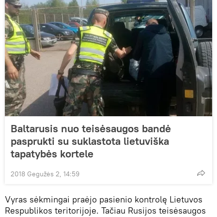
Baltarusis nuo teisėsaugos bandė
pasprukti su suklastota lietuviška
tapatybės kortele
2018 Gegužės 2, 14:59
Vyras sėkmingai praėjo pasienio kontrolę Lietuvos
Respublikos teritorijoje. Tačiau Rusijos teisėsaugos