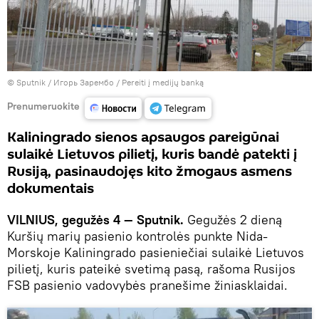
© Sputnik / Игорь Зарембо
/
Pereiti į medijų banką
Prenumeruokite
Kaliningrado sienos apsaugos pareigūnai
sulaikė Lietuvos pilietį, kuris bandė patekti į
Rusiją, pasinaudojęs kito žmogaus asmens
dokumentais
VILNIUS, gegužės 4 — Sputnik.
Gegužės 2 dieną
Kuršių marių pasienio kontrolės punkte Nida-
Morskoje Kaliningrado pasieniečiai sulaikė Lietuvos
pilietį, kuris pateikė svetimą pasą, rašoma Rusijos
FSB pasienio vadovybės pranešime žiniasklaidai.