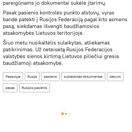
pareigūnams jo dokumentai sukėlė įtarimų.
Pasak pasienio kontrolės punkto atstovų, vyras
bandė patekti į Rusijos Federaciją pagal kito asmens
pasą, siekdamas išvengti baudžiamosios
atsakomybės Lietuvos teritorijoje.
Šiuo metu nusikaltėlis sulaikytas, atliekamas
patikrinimas. Už neteisėtą Rusijos Federacijos
valstybės sienos kirtimą Lietuvos piliečiui gresia
baudžiamoji atsakomybė.
Pasaulyje
Rusija
pasienis
suklastotas dokumentas
lietuvis
pasas
Rusijos pasienis