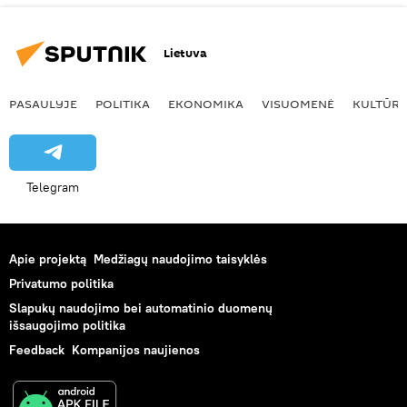
Lietuva
PASAULYJE
POLITIKA
EKONOMIKA
VISUOMENĖ
KULTŪR
Telegram
Apie projektą
Medžiagų naudojimo taisyklės
Privatumo politika
Slapukų naudojimo bei automatinio duomenų
išsaugojimo politika
Feedback
Kompanijos naujienos