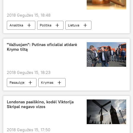
2018 Gegužės 15, 18:48
Analitika
Politika
Lietuva
Dmitrijus Jazovas
Sausio 13-osios byla
"Važiuojam": Putinas oficialiai atidarė
Krymo tiltą
2018 Gegužės 15, 18:23
Pasaulyje
Krymas
Vladimiras Putinas
Krymo tiltas
Rusijos tiltas į Krymą
Londonas paaiškino, kodėl Viktorija
Skripal negavo vizos
2018 Gegužės 15, 17:50