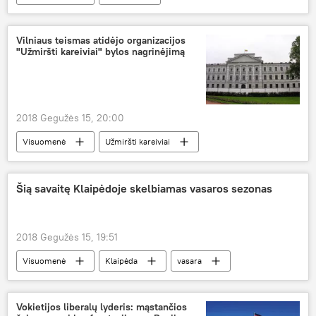
Muitinės kriminalinė tarnyba
narkotikų kontrabanda
Vilniaus teismas atidėjo organizacijos
"Užmiršti kareiviai" bylos nagrinėjimą
2018 Gegužės 15, 20:00
Visuomenė
Užmiršti kareiviai
Šią savaitę Klaipėdoje skelbiamas vasaros sezonas
2018 Gegužės 15, 19:51
Visuomenė
Klaipėda
vasara
Vokietijos liberalų lyderis: mąstančios