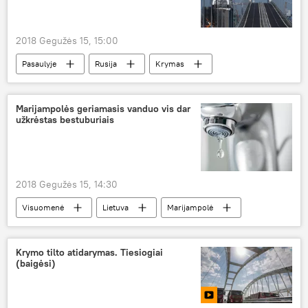
kontrabanda
2018 Gegužės 15, 15:00
Pasaulyje
Rusija
Krymas
Dmitrijus Peskovas
tiltas
Rusijos tiltas į Krymą
Marijampolės geriamasis vanduo vis dar
užkrėstas bestuburiais
2018 Gegužės 15, 14:30
Visuomenė
Lietuva
Marijampolė
užkrėstas vanduo
Krymo tilto atidarymas. Tiesiogiai
(baigėsi)