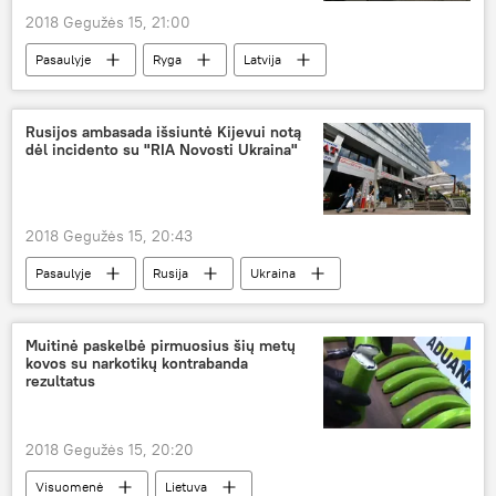
2018 Gegužės 15, 21:00
Pasaulyje
Ryga
Latvija
eismo įvykis
Rusijos ambasada išsiuntė Kijevui notą
dėl incidento su "RIA Novosti Ukraina"
2018 Gegužės 15, 20:43
Pasaulyje
Rusija
Ukraina
Kijevas
RIA Novosti Ukraina
Situacija su "RIA Novosti Ukraina"
Muitinė paskelbė pirmuosius šių metų
kovos su narkotikų kontrabanda
rezultatus
2018 Gegužės 15, 20:20
Visuomenė
Lietuva