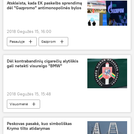
Atskleista, kada EK paskelbs sprendimą
dėl "Gazpromo" antimonopolinės bylos
2018 Gegužės 15, 16:00
Pasaulyje
Gazprom
Europos Komisija (EK)
Dėl kontrabandinių cigarečių alytiškis
gali netekti visureigo "BMW"
2018 Gegužės 15, 15:48
Visuomenė
Kontrabanda, dokumentų klastojimas ir kiti įvykiai Lietuvos pasienyje
Alytus
Peskovas pasakė, kuo simboliškas
Krymo tilto atidarymas
Valstybės sienos apsaugos tarnyba (VSAT)