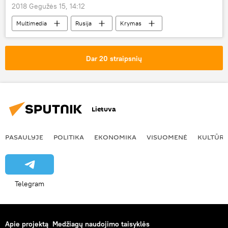
2018 Gegužės 15, 14:12
Multimedia
Rusija
Krymas
tiltas
Rusijos tiltas į Krymą
Dar 20 straipsnių
Lietuva
PASAULYJE
POLITIKA
EKONOMIKA
VISUOMENĖ
KULTŪR
Telegram
Apie projektą
Medžiagų naudojimo taisyklės