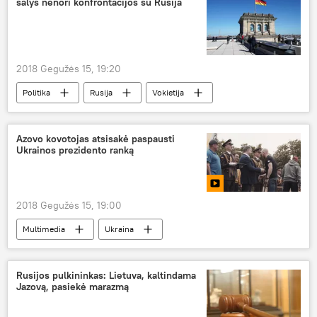
šalys nenori konfrontacijos su Rusija
2018 Gegužės 15, 19:20
Politika
Rusija
Vokietija
konfrontacija
Azovo kovotojas atsisakė paspausti
Ukrainos prezidento ranką
2018 Gegužės 15, 19:00
Multimedia
Ukraina
Petro Porošenka
Rusijos pulkininkas: Lietuva, kaltindama
Jazovą, pasiekė marazmą