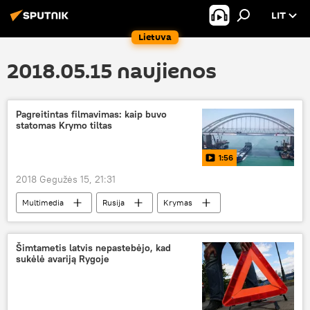
LIT
Lietuva
2018.05.15 naujienos
Pagreitintas filmavimas: kaip buvo
statomas Krymo tiltas
1:56
2018 Gegužės 15, 21:31
Multimedia
Rusija
Krymas
tiltas
Rusijos tiltas į Krymą
Šimtametis latvis nepastebėjo, kad
sukėlė avariją Rygoje