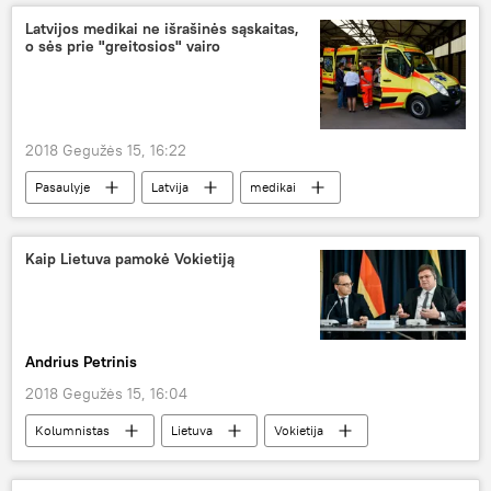
Latvijos medikai ne išrašinės sąskaitas,
o sės prie "greitosios" vairo
2018 Gegužės 15, 16:22
Pasaulyje
Latvija
medikai
greitoji pagalba
Medicina ir sveikata
Kaip Lietuva pamokė Vokietiją
Andrius Petrinis
2018 Gegužės 15, 16:04
Kolumnistas
Lietuva
Vokietija
užsienio politika