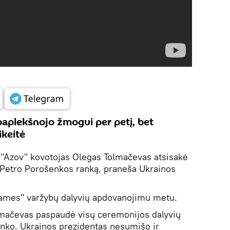
aplekšnojo žmogui per petį, bet
ikeitė
 "Azov" kovotojas Olegas Tolmačevas atsisakė
 Petro Porošenkos ranką, praneša Ukrainos
 Games" varžybų dalyvių apdovanojimu metu.
olmačevas paspaudė visų ceremonijos dalyvių
enko. Ukrainos prezidentas nesumišo ir