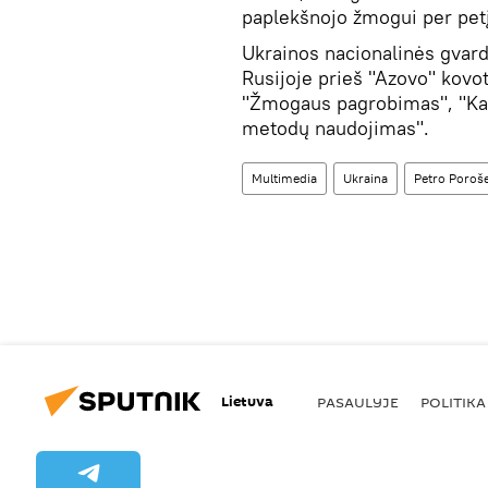
paplekšnojo žmogui per petį
Ukrainos nacionalinės gvar
Rusijoje prieš "Azovo" kovot
"Žmogaus pagrobimas", "Kan
metodų naudojimas".
Multimedia
Ukraina
Petro Poroš
Lietuva
PASAULYJE
POLITIKA