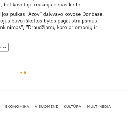
, bet kovotojo reakcija nepasikeitė.
dijos pulkas "Azov" dalyvavo kovose Donbase.
ojus buvo iškeltos bylos pagal straipsnius
kinimas", "Draudžiamų karo priemonių ir
enka
EKONOMIKA
VISUOMENĖ
KULTŪRA
MULTIMEDIA