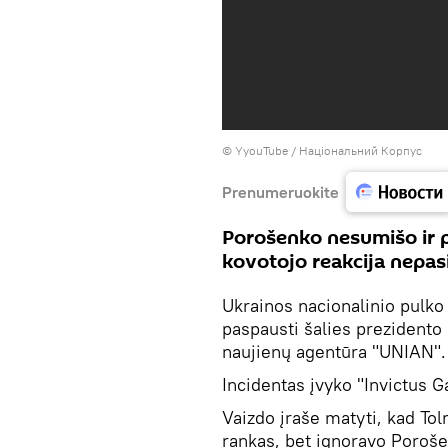
©
YyouTube / Національний Корпус
Prenumeruokite
Porošenko nesumišo ir p
kovotojo reakcija nepas
Ukrainos nacionalinio pulko
paspausti šalies prezidento
naujienų agentūra "UNIAN".
Incidentas įvyko "Invictus
Vaizdo įraše matyti, kad T
rankas, bet ignoravo Poroš