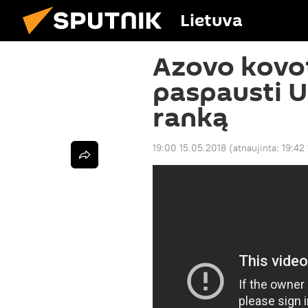
Lietuva
Azovo kovot
paspausti U
ranką
19:00 15.05.2018
(atnaujinta:
19:42