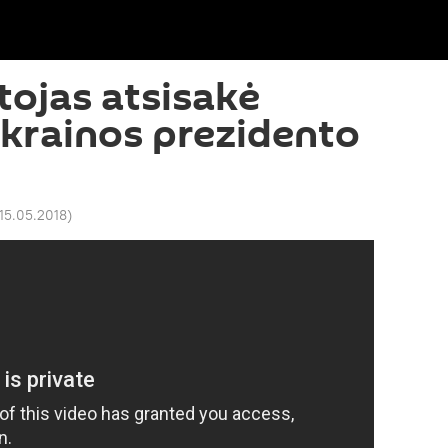
ojas atsisakė
krainos prezidento
 15.05.2018
)