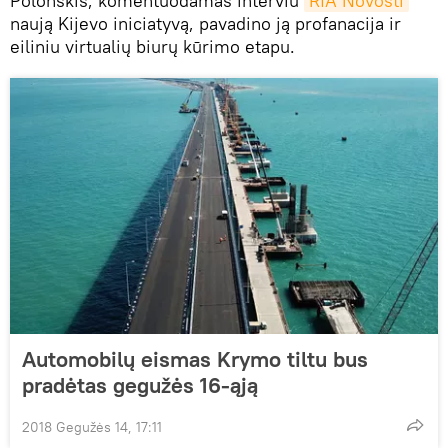
Polonskis, komentuodamas interviu
RIA Novosti
naują Kijevo iniciatyvą, pavadino ją profanacija ir
eiliniu virtualių biurų kūrimo etapu.
Automobilų eismas Krymo tiltu bus
pradėtas gegužės 16-ąją
2018 Gegužės 14, 17:11