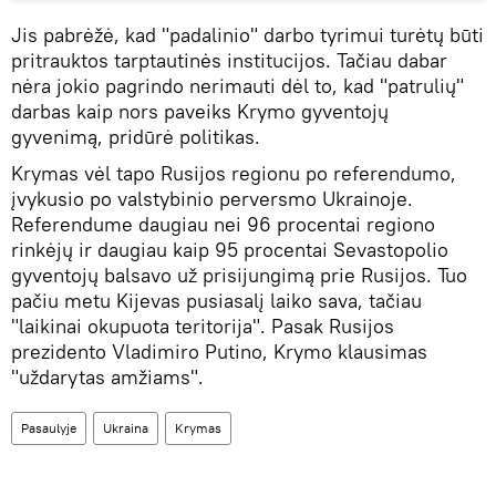
Jis pabrėžė, kad "padalinio" darbo tyrimui turėtų būti
pritrauktos tarptautinės institucijos. Tačiau dabar
nėra jokio pagrindo nerimauti dėl to, kad "patrulių"
darbas kaip nors paveiks Krymo gyventojų
gyvenimą, pridūrė politikas.
Krymas vėl tapo Rusijos regionu po referendumo,
įvykusio po valstybinio perversmo Ukrainoje.
Referendume daugiau nei 96 procentai regiono
rinkėjų ir daugiau kaip 95 procentai Sevastopolio
gyventojų balsavo už prisijungimą prie Rusijos. Tuo
pačiu metu Kijevas pusiasalį laiko sava, tačiau
"laikinai okupuota teritorija". Pasak Rusijos
prezidento Vladimiro Putino, Krymo klausimas
"uždarytas amžiams".
Pasaulyje
Ukraina
Krymas