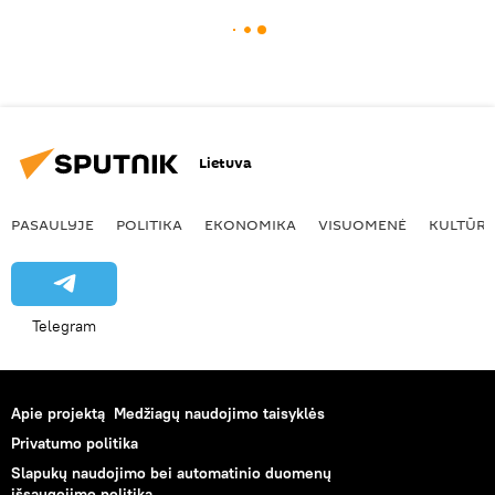
Lietuva
PASAULYJE
POLITIKA
EKONOMIKA
VISUOMENĖ
KULTŪR
Telegram
Apie projektą
Medžiagų naudojimo taisyklės
Privatumo politika
Slapukų naudojimo bei automatinio duomenų
išsaugojimo politika