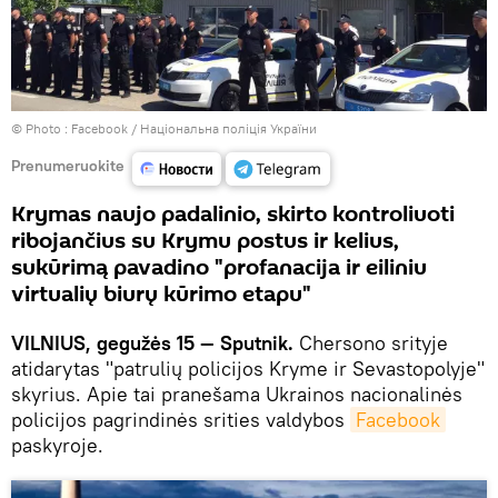
© Photo :
Facebook / Національна поліція України
Prenumeruokite
Krymas naujo padalinio, skirto kontroliuoti
ribojančius su Krymu postus ir kelius,
sukūrimą pavadino "profanacija ir eiliniu
virtualių biurų kūrimo etapu"
VILNIUS, gegužės 15 — Sputnik.
Chersono srityje
atidarytas "patrulių policijos Kryme ir Sevastopolyje"
skyrius. Apie tai pranešama Ukrainos nacionalinės
policijos pagrindinės srities valdybos
Facebook
paskyroje.