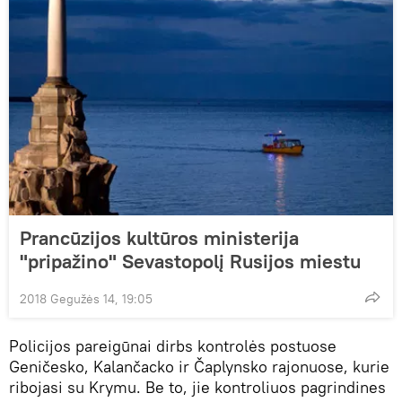
Prancūzijos kultūros ministerija
"pripažino" Sevastopolį Rusijos miestu
2018 Gegužės 14, 19:05
Policijos pareigūnai dirbs kontrolės postuose
Geničesko, Kalančacko ir Čaplynsko rajonuose, kurie
ribojasi su Krymu. Be to, jie kontroliuos pagrindines