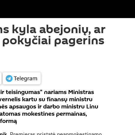
s kyla abejonių, ar
 pokyčiai pagerins
 ir teisingumas" nariams Ministras
ernelis kartu su finansų ministru
inės apsaugos ir darbo ministru Linu
matomas mokestines permainas,
eformą
nik.
Premjeras pristatė neapmokestinamo