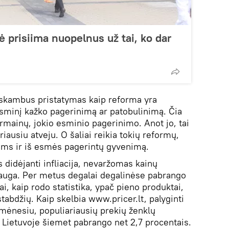
ė prisiima nuopelnus už tai, ko dar
s skambus pristatymas kaip reforma yra
sminį kažko pagerinimą ar patobulinimą. Čia
mainų, jokio esminio pagerinimo. Anot jo, tai
iausiu atveju. O šaliai reikia tokių reformų,
ms ir iš esmės pagerintų gyvenimą.
 didėjanti infliacija, nevaržomas kainų
eauga. Per metus degalai degalinėse pabrango
i, kaip rodo statistika, ypač pieno produktai,
stabdžių. Kaip skelbia www.pricer.lt, palyginti
mėnesiu, populiariausių prekių ženklų
s Lietuvoje šiemet pabrango net 2,7 procentais.