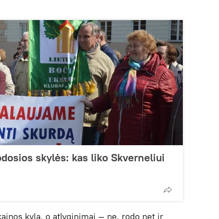
dosios skylės: kas liko Skverneliui
ainos kyla, o atlyginimai — ne, rodo net ir