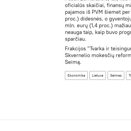
oficialūs skaičiai, finansų 
pajamos iš PVM šiemet per 
proc.) didesnės, o gyventoj
mln. eurų (1,4 proc.) mažiau
neauga taip, kaip buvo progn
sparčiau.
Frakcijos "Tvarka ir teising
Skvernelio mokesčių reformos
Seimą.
Ekonomika
Lietuva
Seimas
T