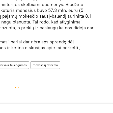
ministerijos skelbiami duomenys. Biudžeto
keturis mėnesius buvo 57,3 mln. eurų (5
ų pajamų mokesčio sausį-balandį surinkta 8,1
 negu planuota. Tai rodo, kad atlyginimai
ozuota, o prekių ir paslaugų kainos didėja dar
umas" nariai dar nėra apsisprendę dėl
 ir ketina diskusijas apie tai perkelti į
varka ir teisingumas
mokesčių reforma