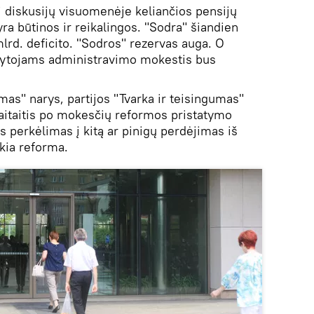
 diskusijų visuomenėje keliančios pensijų
ra būtinos ir reikalingos. "Sodra" šiandien
mlrd. deficito. "Sodros" rezervas auga. O
dytojams administravimo mokestis bus
umas" narys, partijos "Tvarka ir teisingumas"
itaitis po mokesčių reformos pristatymo
s perkėlimas į kitą ar pinigų perdėjimas iš
okia reforma.