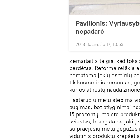
Pavilionis: Vyriausyb
nepadarė
2018 Balandžio 17, 10:53
Žemaitaitis teigia, kad tok
perdėtas. Reforma reiškia e
nematoma jokių esminių per
tik kosmetinis remontas, ger
kurios atneštų naudą žmonė
Pastaruoju metu stebima vis
augimas, bet atlyginimai n
15 procentų, maisto produkta
sviestas, brangsta be jokių 
su praėjusių metų gegužės 
vidutinis produktų krepšeli