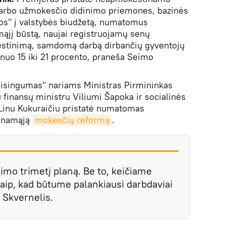
 darbo užmokesčio didinimo priemones, bazinės
ros" į valstybės biudžetą, numatomus
ąjį būstą, naujai registruojamų senų
estinimą, samdomą darbą dirbančių gyventojų
uo 15 iki 21 procento, praneša Seimo
teisingumas" nariams Ministras Pirmininkas
 finansų ministru Viliumi Šapoka ir socialinės
 Linu Kukuraičiu pristatė numatomas
dinamąją
mokesčių reformą
.
imo trimetį planą. Be to, keičiame
ip, kad būtume palankiausi darbdaviai
 Skvernelis.