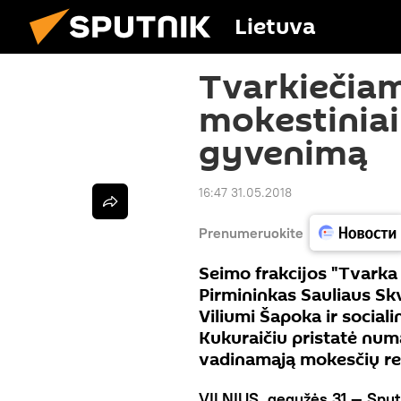
Lietuva
Tvarkiečiam
mokestiniai
gyvenimą
16:47 31.05.2018
Prenumeruokite
Seimo frakcijos "Tvarka
Pirmininkas Sauliaus Skv
Viliumi Šapoka ir social
Kukuraičiu pristatė nu
vadinamąją mokesčių r
VILNIUS, gegužės 31 — Sput