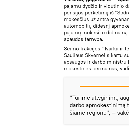
pajamų dydžio ir vidutinio
pensijos perkėlimą iš "Sod
mokesčius už antrą gyvenam
automobilių didesnį apmok
pajamų mokesčio didinamą n
spaudos tarnyba.
Seimo frakcijos "Tvarka ir 
Sauliaus Skvernelis kartu su
apsaugos ir darbo ministru
mokestines permainas, va
"Turime atlyginimų aug
darbo apmokestinimą ta
šiame regione", — sakė