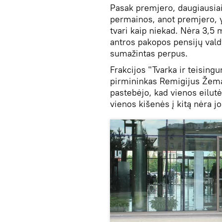
Pasak premjero, daugiausiai
permainos, anot premjero, y
tvari kaip niekad. Nėra 3,5 
antros pakopos pensijų val
sumažintas perpus.
Frakcijos "Tvarka ir teising
pirmininkas Remigijus Žema
pastebėjo, kad vienos eilutė
vienos kišenės į kitą nėra j