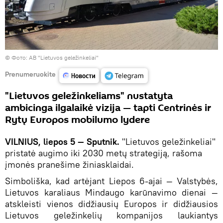
©
Фото: AB "Lietuvos geležinkeliai"
Prenumeruokite
"Lietuvos geležinkeliams" nustatyta
ambicinga ilgalaikė vizija — tapti Centrinės ir
Rytų Europos mobilumo lydere
VILNIUS, liepos 5 — Sputnik.
"Lietuvos geležinkeliai"
pristatė augimo iki 2030 metų strategiją, rašoma
įmonės pranešime žiniasklaidai.
Simboliška, kad artėjant Liepos 6-ajai — Valstybės,
Lietuvos karaliaus Mindaugo karūnavimo dienai —
atskleisti vienos didžiausių Europos ir didžiausios
Lietuvos geležinkelių kompanijos laukiantys