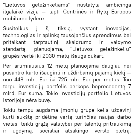
"Lietuvos geležinkeliams" nustatyta ambicinga
ilgalaikė vizija — tapti Centrinės ir Rytų Europos
mobilumo lydere.
Susitelkus į šį tikslą, vystant inovacijas,
technologijas ir aplinką tausojančius sprendimus bei
pritaikant tarptautinį skaidrumo ir valdymo
standartą, planuojama, "Lietuvos geležinkelių"
grupės vertė iki 2030 metų išaugs dukart.
Per artimiausius 12 metų planuojama daugiau nei
pusantro karto išauginti ir uždirbamų pajamų kiekį —
nuo 448 mln. Eur iki 725 mln. Eur per metus. Tuo
tarpu investicijų portfelis perkops beprecedentę 7
mlrd. Eur sumą. Tokio investicijų portfelio Lietuvos
istorijoje nėra buvę.
Tokiu tempu augdama įmonių grupė kelia uždavinį
kurti aukštą pridėtinę vertę turinčias naujas darbo
vietas, teikti grąžą valstybei per talentų pritraukimą
ir ugdymą, socialiai atsakingo verslo plėtrą,