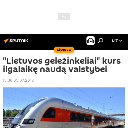
LIT
Lietuva
"Lietuvos geležinkeliai" kurs
ilgalaikę naudą valstybei
13:36 05.07.2018