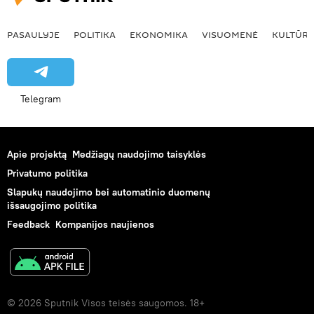
PASAULYJE
POLITIKA
EKONOMIKA
VISUOMENĖ
KULTŪR
Telegram
Apie projektą
Medžiagų naudojimo taisyklės
Privatumo politika
Slapukų naudojimo bei automatinio duomenų
išsaugojimo politika
Feedback
Kompanijos naujienos
© 2026 Sputnik Visos teisės saugomos. 18+