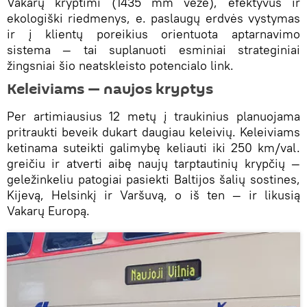
Vakarų kryptimi (1435 mm vėžė), efektyvūs ir
ekologiški riedmenys, e. paslaugų erdvės vystymas
ir į klientų poreikius orientuota aptarnavimo
sistema — tai suplanuoti esminiai strateginiai
žingsniai šio neatskleisto potencialo link.
Keleiviams — naujos kryptys
Per artimiausius 12 metų į traukinius planuojama
pritraukti beveik dukart daugiau keleivių. Keleiviams
ketinama suteikti galimybę keliauti iki 250 km/val.
greičiu ir atverti aibę naujų tarptautinių krypčių —
geležinkeliu patogiai pasiekti Baltijos šalių sostines,
Kijevą, Helsinkį ir Varšuvą, o iš ten — ir likusią
Vakarų Europą.