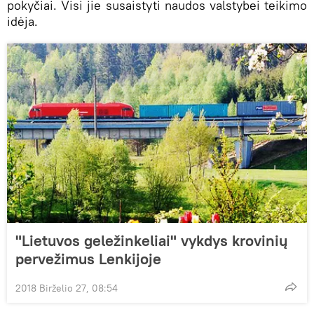
pokyčiai. Visi jie susaistyti naudos valstybei teikimo
idėja.
"Lietuvos geležinkeliai" vykdys krovinių
pervežimus Lenkijoje
2018 Birželio 27, 08:54