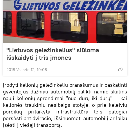
"Lietuvos geležinkelius" siūloma
išskaidyti į tris įmones
2018 Vasario 12, 10:08
Įrodyti kelionių geležinkeliu pranašumus ir paskatinti
gyventojus dažniau automobilį palikti namie skatins
nauji kelionių sprendimai "nuo durų iki durų" — kai
kelionės traukiniu nesibaigs stotyje, o prie keleivių
poreikių pritaikyta infrastruktūra leis patogiai
persėsti ant dviračio, išsinuomoti automobilį ar laiku
įsėsti į viešąjį transportą.