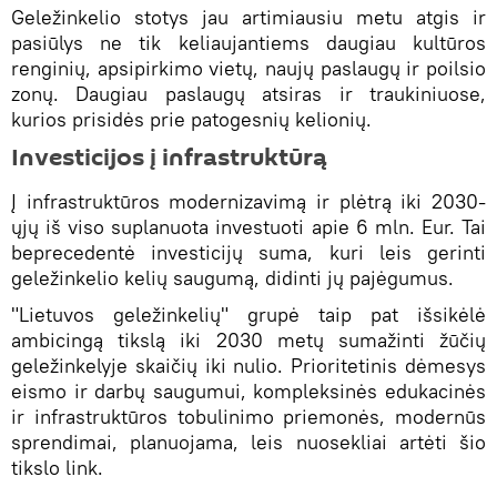
Geležinkelio stotys jau artimiausiu metu atgis ir
pasiūlys ne tik keliaujantiems daugiau kultūros
renginių, apsipirkimo vietų, naujų paslaugų ir poilsio
zonų. Daugiau paslaugų atsiras ir traukiniuose,
kurios prisidės prie patogesnių kelionių.
Investicijos į infrastruktūrą
Į infrastruktūros modernizavimą ir plėtrą iki 2030-
ųjų iš viso suplanuota investuoti apie 6 mln. Eur. Tai
beprecedentė investicijų suma, kuri leis gerinti
geležinkelio kelių saugumą, didinti jų pajėgumus.
"Lietuvos geležinkelių" grupė taip pat išsikėlė
ambicingą tikslą iki 2030 metų sumažinti žūčių
geležinkelyje skaičių iki nulio. Prioritetinis dėmesys
eismo ir darbų saugumui, kompleksinės edukacinės
ir infrastruktūros tobulinimo priemonės, modernūs
sprendimai, planuojama, leis nuosekliai artėti šio
tikslo link.