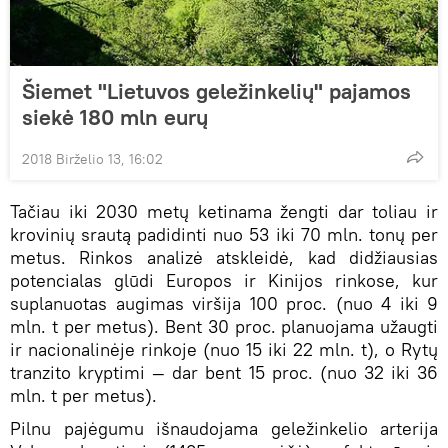
Šiemet "Lietuvos geležinkelių" pajamos
siekė 180 mln eurų
2018 Birželio 13, 16:02
Tačiau iki 2030 metų ketinama žengti dar toliau ir
krovinių srautą padidinti nuo 53 iki 70 mln. tonų per
metus. Rinkos analizė atskleidė, kad didžiausias
potencialas glūdi Europos ir Kinijos rinkose, kur
suplanuotas augimas viršija 100 proc. (nuo 4 iki 9
mln. t per metus). Bent 30 proc. planuojama užaugti
ir nacionalinėje rinkoje (nuo 15 iki 22 mln. t), o Rytų
tranzito kryptimi — dar bent 15 proc. (nuo 32 iki 36
mln. t per metus).
Pilnu pajėgumu išnaudojama geležinkelio arterija