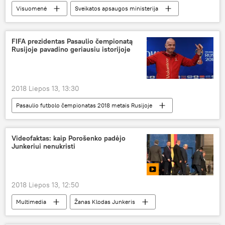
Visuomenė
Sveikatos apsaugos ministerija
vaistai
nemokamai
kompensuojamieji vaistai
FIFA prezidentas Pasaulio čempionatą
Rusijoje pavadino geriausiu istorijoje
2018 Liepos 13, 13:30
Pasaulio futbolo čempionatas 2018 metais Rusijoje
Pasaulyje
Rusija
Gianni Infantino
FIFA
Pasaulio futbolo čempionatas
Videofaktas: kaip Porošenko padėjo
Junkeriui nenukristi
2018 Liepos 13, 12:50
Multimedia
Žanas Klodas Junkeris