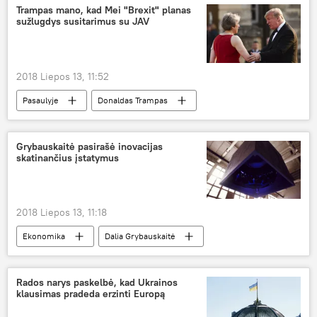
Miesto gyventojai
Lietuvos gyventojų
Trampas mano, kad Mei "Brexit" planas
sužlugdys susitarimus su JAV
2018 Liepos 13, 11:52
Pasaulyje
Donaldas Trampas
Tereza Mei
Brexit
Brexit: kas yra "už" ir kas – "prieš"
Grybauskaitė pasirašė inovacijas
skatinančius įstatymus
2018 Liepos 13, 11:18
Ekonomika
Dalia Grybauskaitė
inovacijos
Rados narys paskelbė, kad Ukrainos
klausimas pradeda erzinti Europą