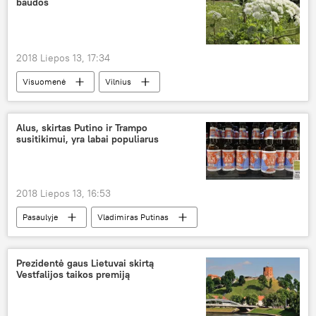
baudos
2018 Liepos 13, 17:34
Visuomenė
Vilnius
Sosnovskio barščiai
Alus, skirtas Putino ir Trampo
susitikimui, yra labai populiarus
2018 Liepos 13, 16:53
Pasaulyje
Vladimiras Putinas
Donaldas Trampas
Suomija
Prezidentė gaus Lietuvai skirtą
Vestfalijos taikos premiją