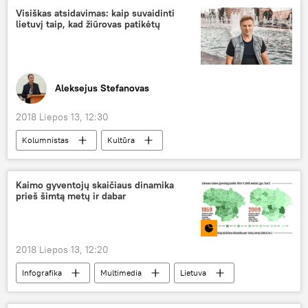
Visiškas atsidavimas: kaip suvaidinti
lietuvį taip, kad žiūrovas patikėtų
Aleksejus Stefanovas
2018 Liepos 13, 12:30
Kolumnistas
Kultūra
Kaimo gyventojų skaičiaus dinamika
prieš šimtą metų ir dabar
2018 Liepos 13, 12:20
Infografika
Multimedia
Lietuva
kaimo gyventojai
gyventojai