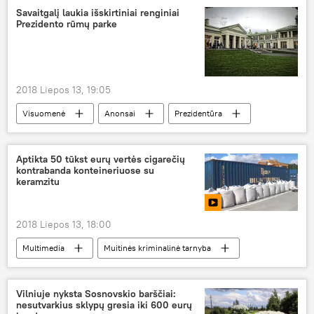
Savaitgalį laukia išskirtiniai renginiai
Prezidento rūmų parke
2018 Liepos 13, 19:05
Visuomenė
Anonsai
Prezidentūra
savaitgalis
renginiai
Aptikta 50 tūkst eurų vertės cigarečių
kontrabanda konteineriuose su
keramzitu
2018 Liepos 13, 18:00
Multimedia
Muitinės kriminalinė tarnyba
kontrabanda
cigarečių kontrabanda
Vilniuje nyksta Sosnovskio barščiai:
nesutvarkius sklypų gresia iki 600 eurų