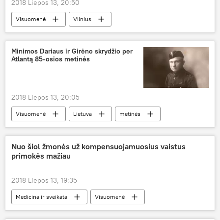
2018 Liepos 13, 20:50
Visuomenė
Vilnius
Lietuvos 100-mečio dainų šventė "Vardan tos"
maitinimas
Minimos Dariaus ir Girėno skrydžio per
Atlantą 85-osios metinės
2018 Liepos 13, 20:05
Visuomenė
Lietuva
metinės
Nuo šiol žmonės už kompensuojamuosius vaistus
primokės mažiau
2018 Liepos 13, 19:35
Medicina ir sveikata
Visuomenė
kompensacija
vaistai
kaina