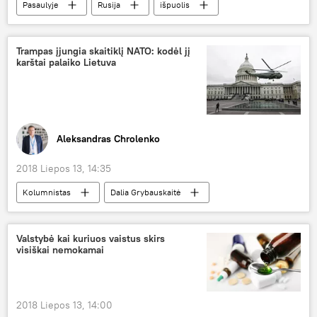
Pasaulyje
Rusija
išpuolis
diplomatai
Trampas įjungia skaitiklį NATO: kodėl jį
karštai palaiko Lietuva
Aleksandras Chrolenko
2018 Liepos 13, 14:35
Kolumnistas
Dalia Grybauskaitė
Donaldas Trampas
NATO
Valstybė kai kuriuos vaistus skirs
visiškai nemokamai
2018 Liepos 13, 14:00