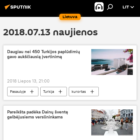
LIT
Lietuva
2018.07.13 naujienos
Daugiau nei 450 Turkijos paplūdimių
gavo aukščiausią įvertinimą
2018 Liepos 13, 21:00
Pasaulyje
Turkija
kurortas
Pareikšta padėka Dainų šventę
gelbėjusiems verslininkams