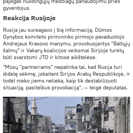
pajėgas nuodingųjų medžiagų panaudojimu prieš
gyventojus.
Reakcija Rusijoje
Rusija jau sureagavo į šią informaciją. Dūmos
Gynybos komiteto pirmininko pirmojo pavaduotojo
Andrejaus Krasovo manymu, provokuojantys "Baltųjų
šalmų" ir Vakarų koalicijos veiksmai Sirijoje turėtų
būti svarstomi JTO ir kitose aikštelėse.
"Mūsų "partneriams" nepatinka tai, kad Rusija turi
didelę sėkmę, įskaitant Sirijos Arabų Respublikoje, ir
todėl nieko jiems nelieka, kaip tik destabilizuoti
situaciją, pasitelkus provokaciją", — teigė deputatas.