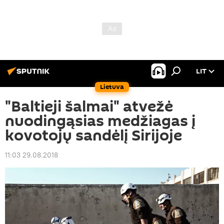
LIT
Lietuva
"Baltieji šalmai" atvežė
nuodingąsias medžiagas į
kovotojų sandėlį Sirijoje
11:03 29.08.2018