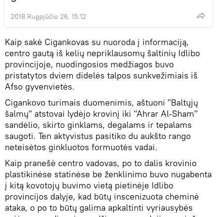
2018 Rugpjūčio 26, 15:12
Kaip sakė Cigankovas su nuoroda į informaciją,
centro gautą iš kelių nepriklausomų šaltinių Idlibo
provincijoje, nuodingosios medžiagos buvo
pristatytos dviem didelės talpos sunkvežimiais iš
Afso gyvenvietės.
Cigankovo turimais duomenimis, aštuoni "Baltųjų
šalmų" atstovai lydėjo krovinį iki "Ahrar Al-Sham"
sandėlio, skirto ginklams, degalams ir tepalams
saugoti. Ten aktyvistus pasitiko du aukšto rango
neteisėtos ginkluotos formuotės vadai.
Kaip pranešė centro vadovas, po to dalis krovinio
plastikinėse statinėse be ženklinimo buvo nugabenta
į kitą kovotojų buvimo vietą pietinėje Idlibo
provincijos dalyje, kad būtų inscenizuota cheminė
ataka, o po to būtų galima apkaltinti vyriausybės