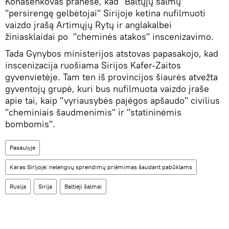
Konašenkovas pranešė, kad "Baltųjų šalmų"
"persirengę gelbėtojai" Sirijoje ketina nufilmuoti
vaizdo įrašą Artimųjų Rytų ir anglakalbei
žiniasklaidai po "cheminės atakos" inscenizavimo.
Tada Gynybos ministerijos atstovas papasakojo, kad
inscenizacija ruošiama Sirijos Kafer-Zaitos
gyvenvietėje. Tam ten iš provincijos šiaurės atvežta
gyventojų grupė, kuri bus nufilmuota vaizdo įraše
apie tai, kaip "vyriausybės pajėgos apšaudo" civilius
"cheminiais šaudmenimis" ir "statininėmis
bombomis".
Pasaulyje
Karas Sirijoje: nelengvų sprendimų priėmimas šaudant pabūklams
Rusija
Sirija
Baltieji šalmai