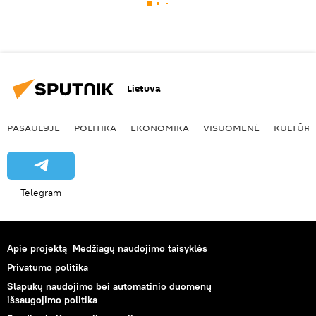
Lietuva
PASAULYJE
POLITIKA
EKONOMIKA
VISUOMENĖ
KULTŪR
Telegram
Apie projektą
Medžiagų naudojimo taisyklės
Privatumo politika
Slapukų naudojimo bei automatinio duomenų
išsaugojimo politika