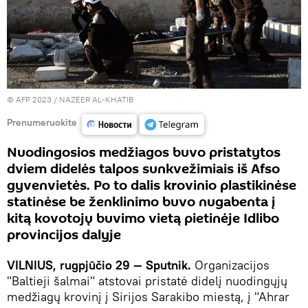
© AFP 2023 / NAZEER AL-KHATIB
Prenumeruokite
Nuodingosios medžiagos buvo pristatytos
dviem didelės talpos sunkvežimiais iš Afso
gyvenvietės. Po to dalis krovinio plastikinėse
statinėse be ženklinimo buvo nugabenta į
kitą kovotojų buvimo vietą pietinėje Idlibo
provincijos dalyje
VILNIUS, rugpjūčio 29 — Sputnik.
Organizacijos
"Baltieji šalmai" atstovai pristatė didelį nuodingųjų
medžiagų krovinį į Sirijos Sarakibo miestą, į "Ahrar