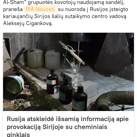
Al-Sham" grupuotės kovotojų naudojamą sandėlį,
praneša
RIA Novosti
su nuoroda į Rusijos įsteigto
kariaujančių Sirijos šalių sutaikymo centro vadovą
Aleksejų Cigankovą.
Rusija atskleidė išsamią informaciją apie
provokaciją Sirijoje su cheminiais
ginklais