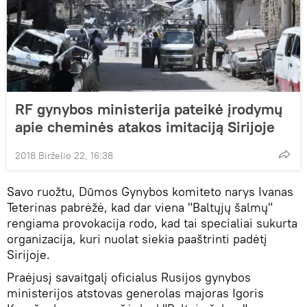
RF gynybos ministerija pateikė įrodymų
apie cheminės atakos imitaciją Sirijoje
2018 Birželio 22, 16:38
Savo ruožtu, Dūmos Gynybos komiteto narys Ivanas
Teterinas pabrėžė, kad dar viena "Baltųjų šalmų"
rengiama provokacija rodo, kad tai specialiai sukurta
organizacija, kuri nuolat siekia paaštrinti padėtį
Sirijoje.
Praėjusį savaitgalį oficialus Rusijos gynybos
ministerijos atstovas generolas majoras Igoris