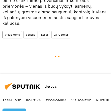
eismo užtikrinimo prevencinės ir kontrolės
priemonės – vienas iš būdų vykdyti asmenų,
keliančių grėsmę eismo saugumui, kontrolę ir viena
iš galimybių visuomenei jaustis saugiai Lietuvos
keliuose.
Visuomenė
policija
keliai
vairuotojai
Lietuva
PASAULYJE
POLITIKA
EKONOMIKA
VISUOMENĖ
KULTŪR