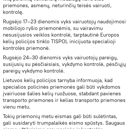
priemones, asmenų, neturinčių teisės vairuoti,
kontrolę.
Rugsėjo 17–23 dienomis vyks vairuotojų naudojimosi
mobiliojo ryšio priemonėmis, su vairavimu
nesusijusios veiklos kontrolė, tarptautinė Europos
kelių policijos tinklo TISPOL inicijuota specialioji
kontrolės priemonė.
Rugsėjo 24–30 dienomis vyks vairuotojų pareigų,
susijusių su pėsčiaisiais, vykdymo kontrolė, pėsčiųjų
pareigų vykdymo kontrolė.
Lietuvos kelių policijos tarnyba informuoja, kad
specialios policinės priemonės gali būti vykdomos
įvairiuose šalies kelių ruožuose, stabdant pavienes
transporto priemones ir kelias transporto priemones
vienu metu.
Tokių priemonių metu eismas gali būti sulėtintas,
gali susidaryti trumpalaikės eismo spūstys. Saugaus