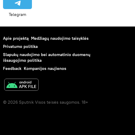
Telegram
Apie projektą
Medžiagų naudojimo taisyklės
Privatumo politika
Slapukų naudojimo bei automatinio duomenų
išsaugojimo politika
Feedback
Kompanijos naujienos
© 2026 Sputnik Visos teisės saugomos. 18+