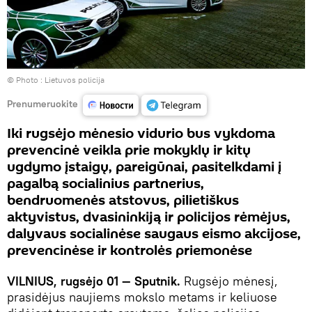
© Photo :
Lietuvos policija
Prenumeruokite
Iki rugsėjo mėnesio vidurio bus vykdoma
prevencinė veikla prie mokyklų ir kitų
ugdymo įstaigų, pareigūnai, pasitelkdami į
pagalbą socialinius partnerius,
bendruomenės atstovus, pilietiškus
aktyvistus, dvasininkiją ir policijos rėmėjus,
dalyvaus socialinėse saugaus eismo akcijose,
prevencinėse ir kontrolės priemonėse
VILNIUS, rugsėjo 01 — Sputnik.
Rugsėjo mėnesį,
prasidėjus naujiems mokslo metams ir keliuose