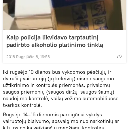
Kaip policija likvidavo tarptautinį
padirbto alkoholio platinimo tinklą
2018 Rugpjūčio 8, 16:53
Iki rugsėjo 10 dienos bus vykdomos pėsčiųjų ir
dviračių vairuotojų (jų keleivių) eismo saugumo
užtikrinimo ir kontrolės priemonės, privalomų
saugos priemonių (saugos diržų, saugos šalmų)
naudojimo kontrolė, vaikų vežimo automobiliuose
tvarkos kontrolė.
Rugsėjo 14–16 dienomis pareigūnai vykdys
vairuotojų blaivumo, apsvaigimo nuo narkotinių ar
kitų psichiką veikiančių medžiagų kontrolės