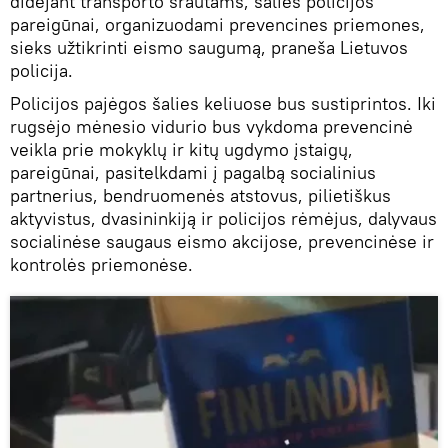
didėjant transporto srautams, šalies policijos
pareigūnai, organizuodami prevencines priemones,
sieks užtikrinti eismo saugumą, praneša Lietuvos
policija.
Policijos pajėgos šalies keliuose bus sustiprintos. Iki
rugsėjo mėnesio vidurio bus vykdoma prevencinė
veikla prie mokyklų ir kitų ugdymo įstaigų,
pareigūnai, pasitelkdami į pagalbą socialinius
partnerius, bendruomenės atstovus, pilietiškus
aktyvistus, dvasininkiją ir policijos rėmėjus, dalyvaus
socialinėse saugaus eismo akcijose, prevencinėse ir
kontrolės priemonėse.