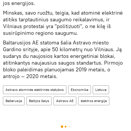
jos energijos.
Minskas, savo ruožtu, teigia, kad atominė elektrinė
atitiks tarptautinius saugumo reikalavimus, ir
Vilniaus protestai yra "politizuoti", o ne kilę iš
susirūpinimo regiono saugumu.
Baltarusijos AE statoma šalia Astravo miesto
Gardino srityje, apie 50 kilometrų nuo Vilniaus. Ją
sudarys du naujosios kartos energetiniai blokai,
atitinkantys naujausius saugos standartus. Pirmojo
bloko paleidimas planuojamas 2019 metais, o
antrojo — 2020 metais.
Astravo atominės elektrinės statybos
Ekonomika
Lietuva
Baltarusija
Baltijos šalys
Astravo AE
elektros energija