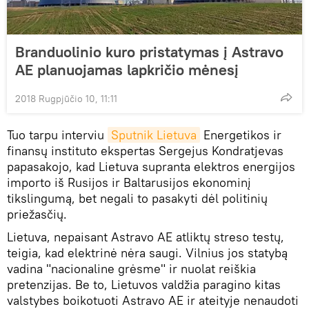
Branduolinio kuro pristatymas į Astravo
AE planuojamas lapkričio mėnesį
2018 Rugpjūčio 10, 11:11
Tuo tarpu interviu
Sputnik Lietuva
Energetikos ir
finansų instituto ekspertas Sergejus Kondratjevas
papasakojo, kad Lietuva supranta elektros energijos
importo iš Rusijos ir Baltarusijos ekonominį
tikslingumą, bet negali to pasakyti dėl politinių
priežasčių.
Lietuva, nepaisant Astravo AE atliktų streso testų,
teigia, kad elektrinė nėra saugi. Vilnius jos statybą
vadina "nacionaline grėsme" ir nuolat reiškia
pretenzijas. Be to, Lietuvos valdžia paragino kitas
valstybes boikotuoti Astravo AE ir ateityje nenaudoti