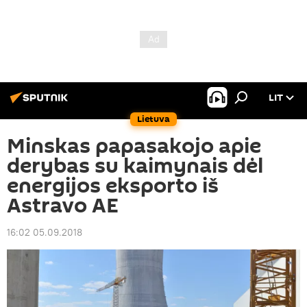
LIT
Lietuva
Minskas papasakojo apie
derybas su kaimynais dėl
energijos eksporto iš
Astravo AE
16:02 05.09.2018