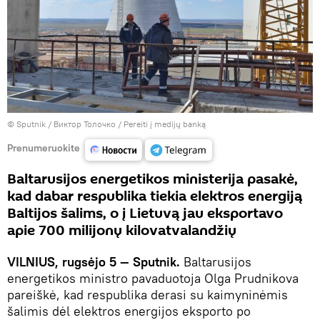
© Sputnik / Виктор Толочко
/
Pereiti į medijų banką
Prenumeruokite
Baltarusijos energetikos ministerija pasakė,
kad dabar respublika tiekia elektros energiją
Baltijos šalims, o į Lietuvą jau eksportavo
apie 700 milijonų kilovatvalandžių
VILNIUS, rugsėjo 5 — Sputnik.
Baltarusijos
energetikos ministro pavaduotoja Olga Prudnikova
pareiškė, kad respublika derasi su kaimyninėmis
šalimis dėl elektros energijos eksporto po