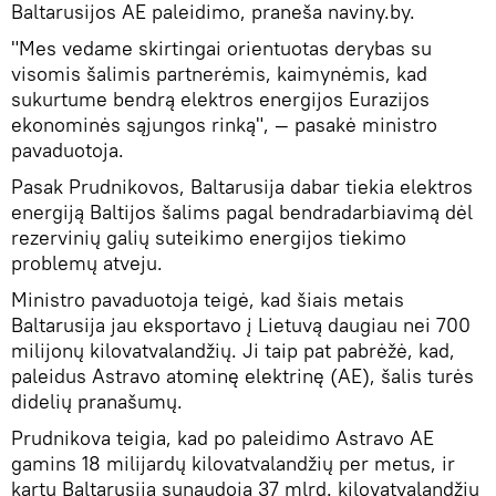
Baltarusijos AE paleidimo, praneša naviny.by.
"Mes vedame skirtingai orientuotas derybas su
visomis šalimis partnerėmis, kaimynėmis, kad
sukurtume bendrą elektros energijos Eurazijos
ekonominės sąjungos rinką", — pasakė ministro
pavaduotoja.
Pasak Prudnikovos, Baltarusija dabar tiekia elektros
energiją Baltijos šalims pagal bendradarbiavimą dėl
rezervinių galių suteikimo energijos tiekimo
problemų atveju.
Ministro pavaduotoja teigė, kad šiais metais
Baltarusija jau eksportavo į Lietuvą daugiau nei 700
milijonų kilovatvalandžių. Ji taip pat pabrėžė, kad,
paleidus Astravo atominę elektrinę (AE), šalis turės
didelių pranašumų.
Prudnikova teigia, kad po paleidimo Astravo AE
gamins 18 milijardų kilovatvalandžių per metus, ir
kartu Baltarusija sunaudoja 37 mlrd. kilovatvalandžių