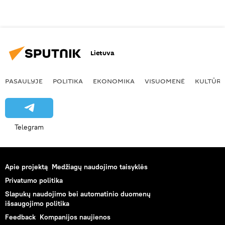
Lietuva
PASAULYJE
POLITIKA
EKONOMIKA
VISUOMENĖ
KULTŪR
Telegram
Apie projektą
Medžiagų naudojimo taisyklės
Privatumo politika
Slapukų naudojimo bei automatinio duomenų
išsaugojimo politika
Feedback
Kompanijos naujienos