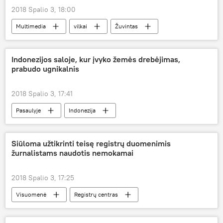
2018 Spalio 3, 18:00
Multimedia
vilkai
Žuvintas
Indonezijos saloje, kur įvyko žemės drebėjimas,
prabudo ugnikalnis
2018 Spalio 3, 17:41
Pasaulyje
Indonezija
ugnikalnio išsiveržimas
ugnikalnis
Siūloma užtikrinti teisę registrų duomenimis
žurnalistams naudotis nemokamai
2018 Spalio 3, 17:25
Visuomenė
Registrų centras
Susisiekimo ministerija
žurnalistai