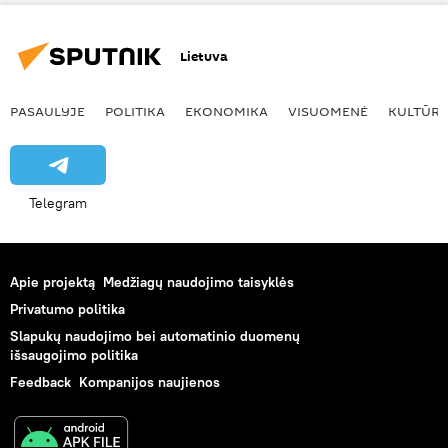
Lietuva
PASAULYJE
POLITIKA
EKONOMIKA
VISUOMENĖ
KULTŪR
Telegram
Apie projektą
Medžiagų naudojimo taisyklės
Privatumo politika
Slapukų naudojimo bei automatinio duomenų
išsaugojimo politika
Feedback
Kompanijos naujienos