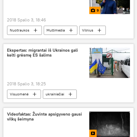
9
2018 Spalio 3, 18:46
Nuotraukos
Multimedia
Vilnius
Ekspertas: migrantai iš Ukrainos gali
kelti grėsmę ES šalims
2018 Spalio 3, 18:25
Visuomenė
ukrainiečiai
Videofaktas: Žuvinte apsigyveno gausi
vilkų šeimyna