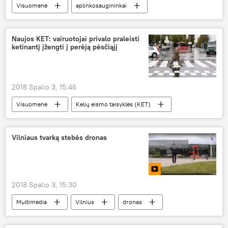
Visuomenė
aplinkosaugininkai
pranešimai
gyventojai
Naujos KET: vairuotojai privalo praleisti
ketinantį įžengti į perėją pėsčiąjį
2018 Spalio 3, 15:46
Visuomenė
Kelių eismo taisyklės (KET)
pėstieji
vairuotojai
mobilieji telefonai
Vilniaus tvarką stebės dronas
2018 Spalio 3, 15:30
Multimedia
Vilnius
dronas