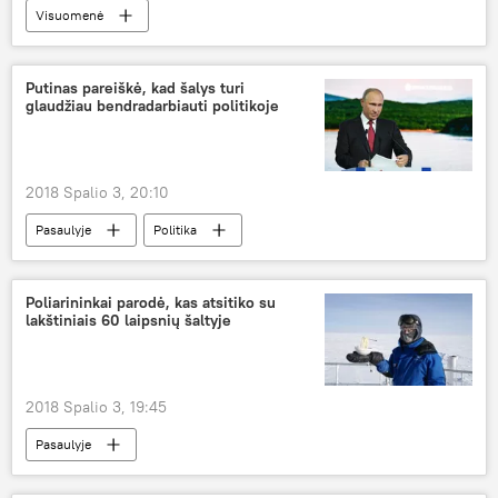
Visuomenė
Užkrečiamųjų ligų ir AIDS centras (ULAC)
pasiutligė
vakcinacija
Putinas pareiškė, kad šalys turi
glaudžiau bendradarbiauti politikoje
2018 Spalio 3, 20:10
Pasaulyje
Politika
Vladimiras Putinas
tarptautinė politika
Poliarininkai parodė, kas atsitiko su
lakštiniais 60 laipsnių šaltyje
2018 Spalio 3, 19:45
Pasaulyje