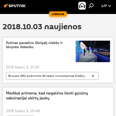
LIT
Lietuva
2018.10.03 naujienos
Putinas pavadino Skripalį niekšu ir
tėvynės išdaviku
2018 Spalio 3, 21:00
Buvusio GRU pulkininko Skripalio nunuodijimas Didžiojoje Britanijoje
Pasaulyje
Sergejus Skripalis
apnuodijimas
Medikai primena, kad negalima liesti gyvūnų
vakcinacijai skirtų jaukų
2018 Spalio 3, 20:40