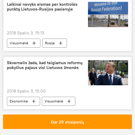
Laikinai nevyks eismas per kontrolės
punktą Lietuvos-Rusijos pasienyje
2018 Spalio 3, 15:13
Visuomenė
Rusija
Skvernelis žada, kad teigiamus reformų
pokyčius pajaus visi Lietuvos žmonės
2018 Spalio 3, 15:00
Ekonomika
Visuomenė
struktūrinės reformos
šalies gyventojai
Dar 20 straipsnių