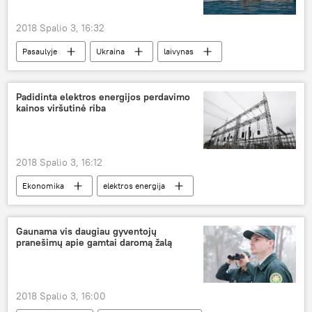
2018 Spalio 3, 16:32
Pasaulyje
Ukraina
laivynas
Padidinta elektros energijos perdavimo
kainos viršutinė riba
2018 Spalio 3, 16:12
Ekonomika
elektros energija
Gaunama vis daugiau gyventojų
pranešimų apie gamtai daromą žalą
2018 Spalio 3, 16:00