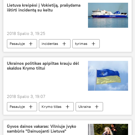
Lietuva kreipėsi į Vokietiją, prašydama
ištirti incidentą su keltu
2018 Spalio 3, 19:25
Pasaulyje
incidentas
tyrimas
keltas
Ukrainos politikas apipiltas krauju dėl
skaldos Krymo tiltui
2018 Spalio 3, 19:07
Pasaulyje
Krymo tiltas
Ukraina
Gyvos dainos vakaras: Vilniuje įvyko
sambūris "Dainuojanti Lietuva"