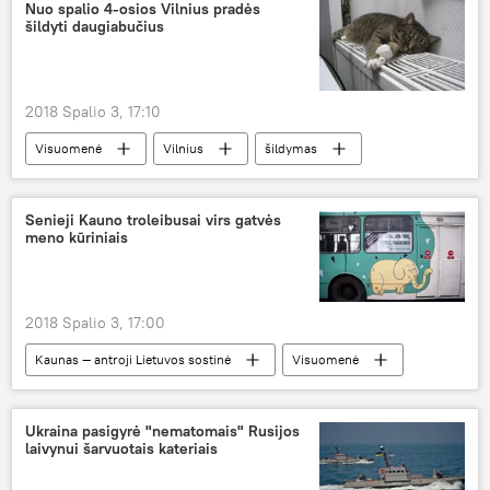
Nuo spalio 4-osios Vilnius pradės
šildyti daugiabučius
2018 Spalio 3, 17:10
Visuomenė
Vilnius
šildymas
Senieji Kauno troleibusai virs gatvės
meno kūriniais
2018 Spalio 3, 17:00
Kaunas — antroji Lietuvos sostinė
Visuomenė
Ukraina pasigyrė "nematomais" Rusijos
laivynui šarvuotais kateriais