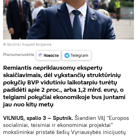
© Sputnik/ Андрей Богданов
Prenumeruokite
Remiantis nepriklausomų ekspertų
skaičiavimais, dėl vykstančių struktūrinių
pokyčių BVP vidutiniu laikotarpiu turėtų
padidėti apie 2 proc., arba 1,2 mlrd. eurų, o
teigiami pokyčiai ekonomikoje bus juntami
jau nuo kitų metų
VILNIUS, spalio 3 — Sputnik.
Šiandien VšĮ "Europos
socialiniai, teisiniai ir ekonominiai projektai"
mokslininkai pristatė šešių Vyriausybės inicijuotų