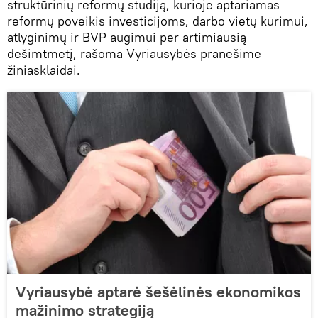
struktūrinių reformų studiją, kurioje aptariamas
reformų poveikis investicijoms, darbo vietų kūrimui,
atlyginimų ir BVP augimui per artimiausią
dešimtmetį, rašoma Vyriausybės pranešime
žiniasklaidai.
Vyriausybė aptarė šešėlinės ekonomikos
mažinimo strategiją