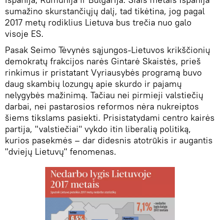
sumažino skurstančiųjų dalį, tad tikėtina, jog pagal
2017 metų rodiklius Lietuva bus trečia nuo galo
visoje ES.
Pasak Seimo Tėvynės sąjungos-Lietuvos krikščionių
demokratų frakcijos narės Gintarė Skaistės, prieš
rinkimus ir pristatant Vyriausybės programą buvo
daug skambių lozungų apie skurdo ir pajamų
nelygybės mažinimą. Tačiau nei pirmieji valstiečių
darbai, nei pastarosios reformos nėra nukreiptos
šiems tikslams pasiekti. Prisistatydami centro kairės
partija, "valstiečiai" vykdo itin liberalią politiką,
kurios pasekmės – dar didesnis atotrūkis ir augantis
"dviejų Lietuvų" fenomenas.