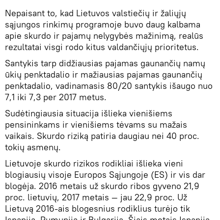
Nepaisant to, kad Lietuvos valstiečių ir žaliųjų
sąjungos rinkimų programoje buvo daug kalbama
apie skurdo ir pajamų nelygybės mažinimą, realūs
rezultatai visgi rodo kitus valdančiųjų prioritetus.
Santykis tarp didžiausias pajamas gaunančių namų
ūkių penktadalio ir mažiausias pajamas gaunančių
penktadalio, vadinamasis 80/20 santykis išaugo nuo
7,1 iki 7,3 per 2017 metus.
Sudėtingiausia situacija išlieka vienišiems
pensininkams ir vienišiems tėvams su mažais
vaikais. Skurdo riziką patiria daugiau nei 40 proc.
tokių asmenų.
Lietuvoje skurdo rizikos rodikliai išlieka vieni
blogiausių visoje Europos Sąjungoje (ES) ir vis dar
blogėja. 2016 metais už skurdo ribos gyveno 21,9
proc. lietuvių, 2017 metais — jau 22,9 proc. Už
Lietuvą 2016-ais blogesnius rodiklius turėjo tik
Ispanija, Rumunija ir Bulgarija. Šiais metais Ispanija