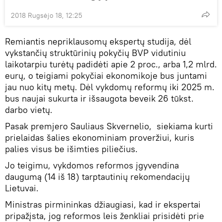
2018 Rugsėjo 18, 12:25
Remiantis nepriklausomų ekspertų studija, dėl
vykstančių struktūrinių pokyčių BVP vidutiniu
laikotarpiu turėtų padidėti apie 2 proc., arba 1,2 mlrd.
eurų, o teigiami pokyčiai ekonomikoje bus juntami
jau nuo kitų metų. Dėl vykdomų reformų iki 2025 m.
bus naujai sukurta ir išsaugota beveik 26 tūkst.
darbo vietų.
Pasak premjero Sauliaus Skvernelio, siekiama kurti
prielaidas šalies ekonominiam proveržiui, kuris
palies visus be išimties piliečius.
Jo teigimu, vykdomos reformos įgyvendina
daugumą (14 iš 18) tarptautinių rekomendacijų
Lietuvai.
Ministras pirmininkas džiaugiasi, kad ir ekspertai
pripažįsta, jog reformos leis ženkliai prisidėti prie