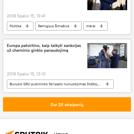
2018 Spalio 15, 13:41
Politika
Remigijus Šimašius
merai
Vilnius
Viktoras Uspaskichas
Europa patvirtino, kaip taikyti sankcijas
už cheminio ginklo panaudojimą
2018 Spalio 15, 13:10
Buvusio GRU pulkininko Skripalio nunuodijimas Didžiojoje Britanijoje
Pasaulyje
sankcijos
cheminis ginklas
ES
Dar 20 straipsnių