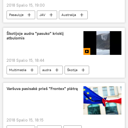
2018 Spalio 15, 19:00
Pasaulyje
JAV
Australija
katinas
Škotijoje audra "pasuko" krioklį
atbulomis
2018 Spalio 15, 18:44
Multimedia
audra
Škotija
krioklys
Varšuva pasisakė prieš "Frontex" plėtrą
2018 Spalio 15, 18:15