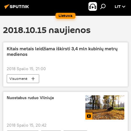
LIT
Lietuva
2018.10.15 naujienos
Kitais metais leidžiama iškirsti 3,4 mln kubinių metrų
medienos
2018 Spalio 15, 21:00
Visuomenė
Nuostabus ruduo Vilniuje
2018 Spalio 15, 20:42