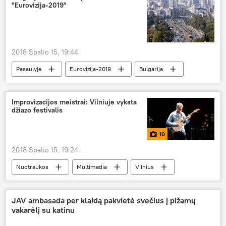
"Eurovizija-2019"
2018 Spalio 15, 19:44
Pasaulyje
Eurovizija-2019
Bulgarija
Kultūra
Dainų konkursas "Eurovizija 2019"
Improvizacijos meistrai: Vilniuje vyksta
džiazo festivalis
10
2018 Spalio 15, 19:24
Nuotraukos
Multimedia
Vilnius
JAV ambasada per klaidą pakvietė svečius į pižamų
vakarėlį su katinu