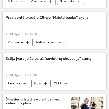
Politika
Visuomenė
Ekonomika
Prezidentė pradėjo 26-ąją "Maisto banko" akciją
2018 Spalio 15, 14:31
Visuomenė
Maisto bankas
Dalia Grybauskaitė
Estija įvardijo žalos už "sovietinę okupaciją" sumą
2018 Spalio 15, 14:10
Pasaulyje
Estija
TSRS
istorija
Šimašius pristatė savo antros mero
kadencijos planą