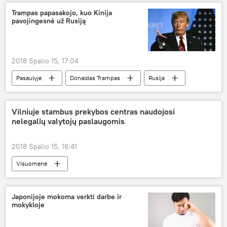
Trampas papasakojo, kuo Kinija
pavojingesnė už Rusiją
2018 Spalio 15, 17:04
Pasaulyje
Donaldas Trampas
Rusija
Kinija
Vilniuje stambus prekybos centras naudojosi
nelegalių valytojų paslaugomis
2018 Spalio 15, 16:41
Visuomenė
Finansinių nusikaltimų tyrimo tarnyba (FNTT)
valymas
nelegalus darbas
Japonijoje mokoma verkti darbe ir
mokykloje