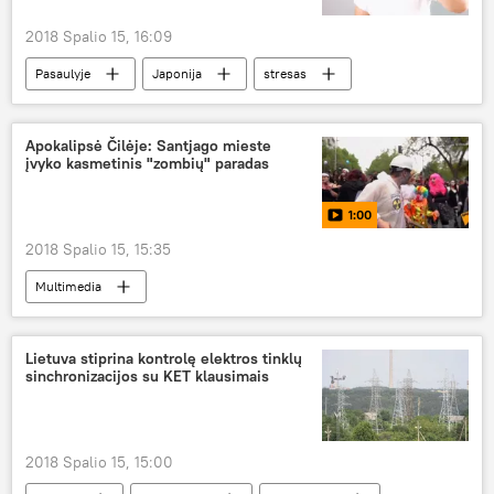
2018 Spalio 15, 16:09
Pasaulyje
Japonija
stresas
Apokalipsė Čilėje: Santjago mieste
įvyko kasmetinis "zombių" paradas
1:00
2018 Spalio 15, 15:35
Multimedia
Lietuva stiprina kontrolę elektros tinklų
sinchronizacijos su KET klausimais
2018 Spalio 15, 15:00