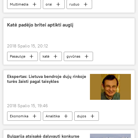
Multimedia
orai
ruduo
Katė padėjo britei aptikti auglį
2018 Spalio 15, 20:12
Pasaulyje
katė
gyvūnas
augintinis
vėžys
Ekspertas: Lietuva bendroje dujų rinkoje
turės žaisti pagal taisykles
2018 Spalio 15, 19:46
Ekonomika
Analitika
dujos
Lietuva
Estija
Latvija
Suomija
Bulgarija atsisakė dalyvauti konkurse