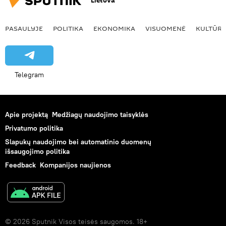
Lietuva
PASAULYJE
POLITIKA
EKONOMIKA
VISUOMENĖ
KULTŪR
Telegram
Apie projektą
Medžiagų naudojimo taisyklės
Privatumo politika
Slapukų naudojimo bei automatinio duomenų
išsaugojimo politika
Feedback
Kompanijos naujienos
© 2026 Sputnik Visos teisės saugomos. 18+