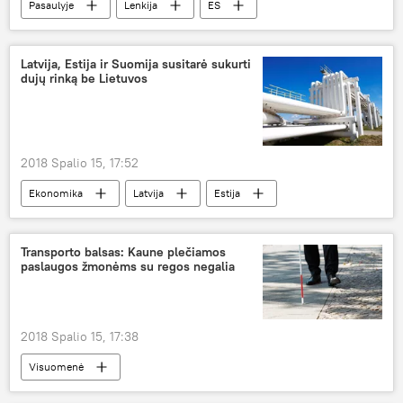
Pasaulyje
Lenkija
ES
Frontex
Latvija, Estija ir Suomija susitarė sukurti
dujų rinką be Lietuvos
2018 Spalio 15, 17:52
Ekonomika
Latvija
Estija
Suomija
Lietuva
dujos
Transporto balsas: Kaune plečiamos
paslaugos žmonėms su regos negalia
2018 Spalio 15, 17:38
Visuomenė