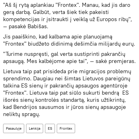
"Aš šį rytą aplankiau "Frontex". Manau, kad jis daro
gerą darbą. Galbūt, verta šiek tiek pakeisti
kompetencijas ir įsitraukti į veiklą už Europos ribų",
― pasakė Babišas.
Jis paaiškino, kad kalbama apie planuojamą
"Frontex" biudžeto didinimą dešimčia milijardų eurų.
"Turime nuspręsti, gal verta sustiprinti pakrančių
apsaugą. Mes kalbėjome apie tai", ― sakė premjeras.
Lietuva taip pat prisideda prie migracijos problemų
sprendimo. Daugiau nei šimtas Lietuvos pareigūnų
talkina ES sienų ir pakrančių apsaugos agentūroje
"Frontex". Lietuva taip pat siūlo sukurti bendrą ES
išorės sienų kontrolės standartą, kuris užtikrintų,
kad Bendrijos sausumos ir jūros sienų apsaugoje
neliktų spragų.
Pasaulyje
Lenkija
ES
Frontex