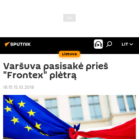
LIT
Lietuva
Varšuva pasisakė prieš
"Frontex" plėtrą
18:15 15.10.2018