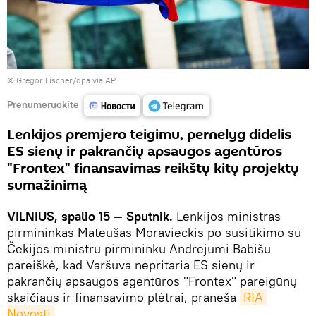
© Gregor Fischer/dpa via AP
Prenumeruokite
Lenkijos premjero teigimu, pernelyg didelis
ES sienų ir pakrančių apsaugos agentūros
"Frontex" finansavimas reikštų kitų projektų
sumažinimą
VILNIUS, spalio 15 — Sputnik.
Lenkijos ministras
pirmininkas Mateušas Moravieckis po susitikimo su
Čekijos ministru pirmininku Andrejumi Babišu
pareiškė, kad Varšuva nepritaria ES sienų ir
pakrančių apsaugos agentūros "Frontex" pareigūnų
skaičiaus ir finansavimo plėtrai, praneša
RIA 
Novosti
.