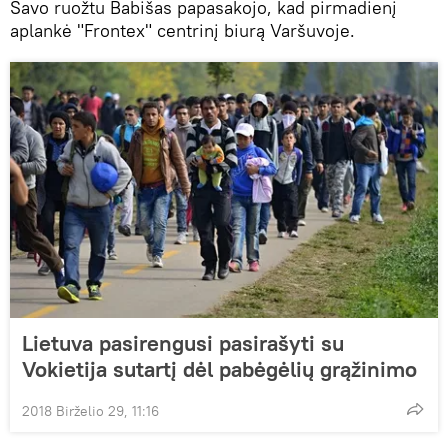
Savo ruožtu Babišas papasakojo, kad pirmadienį
aplankė "Frontex" centrinį biurą Varšuvoje.
Lietuva pasirengusi pasirašyti su
Vokietija sutartį dėl pabėgėlių grąžinimo
2018 Birželio 29, 11:16