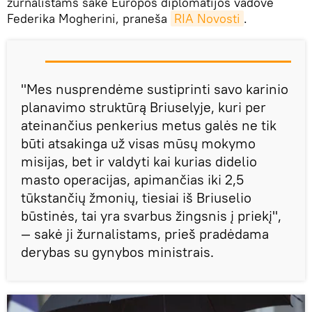
žurnalistams sakė Europos diplomatijos vadovė
Federika Mogherini, praneša
RIA Novosti
.
"Mes nusprendėme sustiprinti savo karinio
planavimo struktūrą Briuselyje, kuri per
ateinančius penkerius metus galės ne tik
būti atsakinga už visas mūsų mokymo
misijas, bet ir valdyti kai kurias didelio
masto operacijas, apimančias iki 2,5
tūkstančių žmonių, tiesiai iš Briuselio
būstinės, tai yra svarbus žingsnis į priekį",
— sakė ji žurnalistams, prieš pradėdama
derybas su gynybos ministrais.