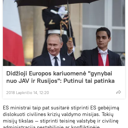
Didžioji Europos kariuomenė "gynybai
nuo JAV ir Rusijos": Putinui tai patinka
2018 Lapkričio 14, 12:20
ES ministrai taip pat susitarė stiprinti ES gebėjimą
dislokuoti civilines krizių valdymo misijas. Tokių
misijų tikslas — stiprinti teisinę valstybę ir civilinę
administraciją nestabilioje ar konfliktinėje