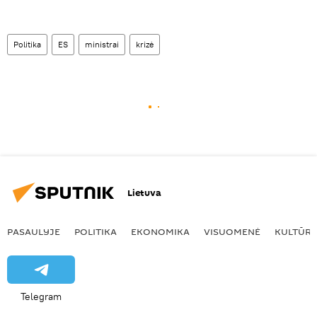
Politika
ES
ministrai
krizė
Lietuva
PASAULYJE
POLITIKA
EKONOMIKA
VISUOMENĖ
KULTŪR
Telegram