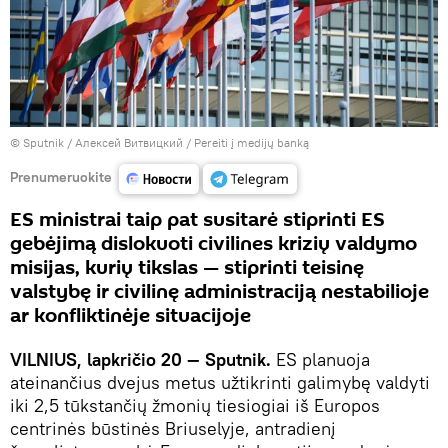
© Sputnik / Алексей Витвицкий
/
Pereiti į medijų banką
Prenumeruokite
ES ministrai taip pat susitarė stiprinti ES
gebėjimą dislokuoti civilines krizių valdymo
misijas, kurių tikslas — stiprinti teisinę
valstybę ir civilinę administraciją nestabilioje
ar konfliktinėje situacijoje
VILNIUS, lapkričio 20 — Sputnik.
ES planuoja
ateinančius dvejus metus užtikrinti galimybę valdyti
iki 2,5 tūkstančių žmonių tiesiogiai iš Europos
centrinės būstinės Briuselyje, antradienį