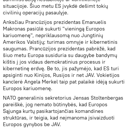
situacijoje. Šiuo metu ES įvykdė dešimt tokių
civilinių operacijų pasaulyje.
Anksčiau Prancūzijos prezidentas Emanuelis
Makronas pasiūlė sukurti "vieningą Europos
kariuomenę", nepriklausomą nuo Jungtinių
Amerikos Valstijų; turimas omnyje ir kibernetinis
saugumas. Prancūzijos prezidentas pabrėžė, kad
šiuo metu Europa susiduria su daugybe bandymų
kištis į jos vidaus demokratinius procesus ir
kibernetinę erdvę. Be to, jis pažymėjo, kad ES turi
apsiginti nuo Kinijos, Rusijos ir net JAV. Vokietijos
kanclerė Angela Merkel taip pat palaikė idėją sukurti
Europos kariuomenę.
NATO generalinis sekretorius Jensas Stoltenbergas
pareiškė, jog nemato būtinybės, kad Europos
Sąjunga kurtų pasikartojančias komandines
struktūras, ir teigia, kad neįmanoma įsivaizduoti
Europos gynybos be JAV.