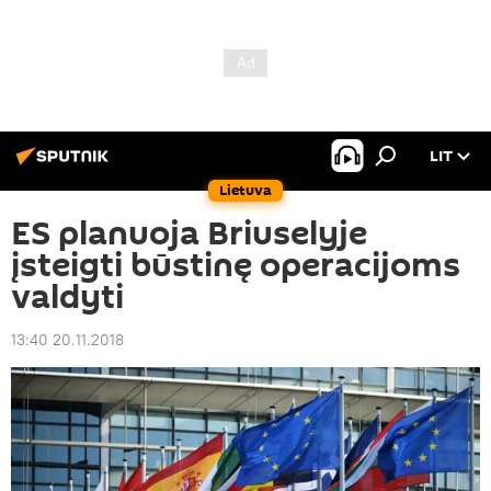
LIT
Lietuva
ES planuoja Briuselyje
įsteigti būstinę operacijoms
valdyti
13:40 20.11.2018