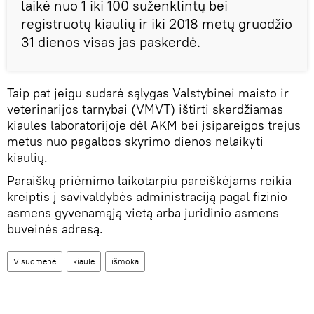
laikė nuo 1 iki 100 suženklintų bei
registruotų kiaulių ir iki 2018 metų gruodžio
31 dienos visas jas paskerdė.
Taip pat jeigu sudarė sąlygas Valstybinei maisto ir
veterinarijos tarnybai (VMVT) ištirti skerdžiamas
kiaules laboratorijoje dėl AKM bei įsipareigos trejus
metus nuo pagalbos skyrimo dienos nelaikyti
kiaulių.
Paraiškų priėmimo laikotarpiu pareiškėjams reikia
kreiptis į savivaldybės administraciją pagal fizinio
asmens gyvenamąją vietą arba juridinio asmens
buveinės adresą.
Visuomenė
kiaulė
išmoka