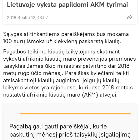
Lietuvoje vyksta papildomi AKM tyrimai
2018 Spalio 12, 18:57
Sąlygas atitinkantiems pareiškėjams bus mokama
100 eurų išmoka už kiekvieną paskerstą kiaulę.
Pagalbos teikimo kiaulių laikytojams skatinant
vykdyti afrikinio kiaulių maro prevencijos priemones
taisykles žemės ūkio ministras patvirtino dar 2018
metų rugpjūčio mėnesį. Paraiškas kviečiami teikti
atsisakantieji kiaulių auginimo, jeigu jų kiaulių
laikymo vietos yra rajonuose, kuriuose 2018 metais
nustatyti afrikinio kiaulių maro (AKM) atvejai.
Pagalbą gali gauti pareiškėjai, kurie
paskutinį mėnesį prieš taisyklių įsigaliojimą