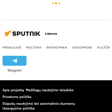
Lietuva
PASAULYJE
POLITIKA
EKONOMIKA
VISUOMENĖ
KULTŪR
Telegram
Apie projektą
Medžiagų naudojimo taisyklės
Privatumo politika
Slapukų naudojimo bei automatinio duomenų
išsaugojimo politika