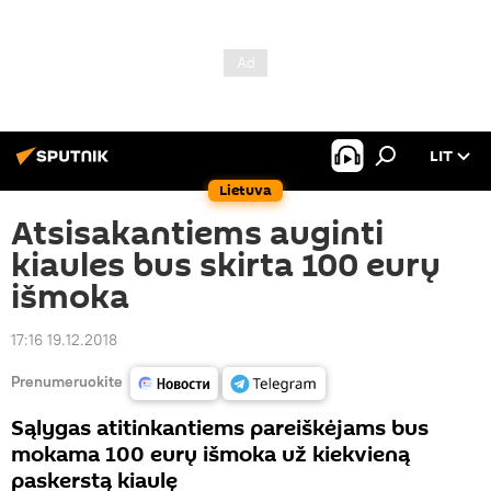
LIT
Lietuva
Atsisakantiems auginti
kiaules bus skirta 100 eurų
išmoka
17:16 19.12.2018
Prenumeruokite
Sąlygas atitinkantiems pareiškėjams bus
mokama 100 eurų išmoka už kiekvieną
paskerstą kiaulę