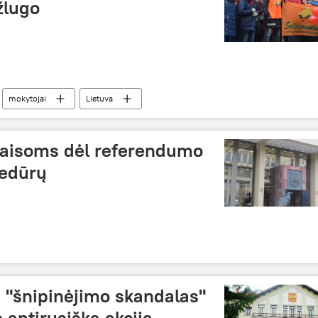
žlugo
mokytojai
Lietuva
taisoms dėl referendumo
cedūrų
 "šnipinėjimo skandalas"
 antirusiška akcija