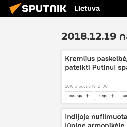
Lietuva
2018.12.19 
Kremlius paskelbė,
pateikti Putinui s
2018 Gruodžio 19, 21:00
Pasaulyje
Rusija
kon
Indijoje nufilmuota
lūpine armonikėle