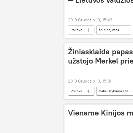
2018 Gruodžio 19, 15:43
Politika
šnipinėjimas
"Šnipinėjimo skandalas" Lietuvoje
Žiniasklaida papas
užstojo Merkel pr
2018 Gruodžio 19, 15:31
Politika
Dalia Grybauskaitė
gynybos biudžetas
Viename Kinijos m