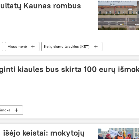
ezultatų Kaunas rombus
Visuomenė
Kelių eismo taisyklės (KET)
inti kiaules bus skirta 100 eurų išmo
išmoka
 išėjo keistai: mokytojų