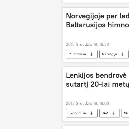
Norvegijoje per led
Baltarusijos himno
2018 Gruodžio 19, 18:38
Multimedia
Norvegija
Lenkijos bendrovė
sutartį 20-iai met
2018 Gruodžio 19, 18:03
Ekonomika
JAV
SG