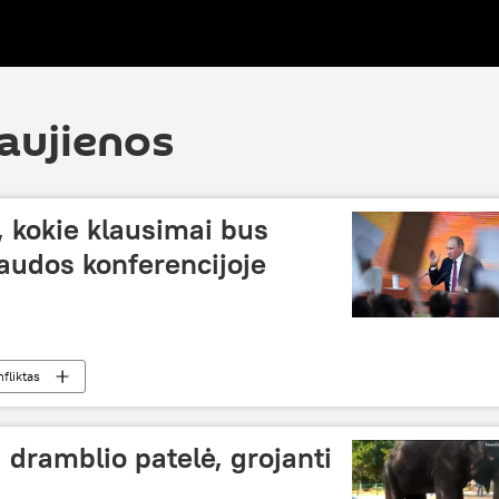
naujienos
 kokie klausimai bus
paudos konferencijoje
fliktas
 dramblio patelė, grojanti