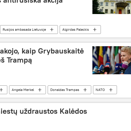
Rusijos ambasada Lietuvoje
Algirdas Paleckis
akojo, kaip Grybauskaitė
ieš Trampą
Angela Merkel
Donaldas Trampas
NATO
iestų uždraustos Kalėdos