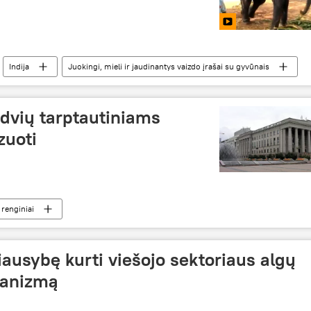
Indija
Juokingi, mieli ir jaudinantys vaizdo įrašai su gyvūnais
rdvių tarptautiniams
zuoti
renginiai
ausybę kurti viešojo sektoriaus algų
hanizmą