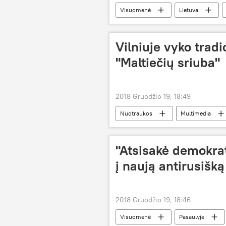
Visuomenė
Lietuva
Vilniuje vyko tradi
"Maltiečių sriuba"
2018 Gruodžio 19, 18:49
Nuotraukos
Multimedia
"Atsisakė demokrat
į naują antirusišką
2018 Gruodžio 19, 18:46
Visuomenė
Pasaulyje