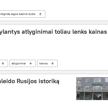
reiginės algos bazinis dydis
ylantys atlyginimai toliau lenks kainas
atlyginimai
kainos
aleido Rusijos istoriką