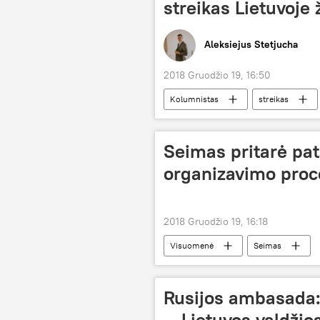
streikas Lietuvoje 
Aleksiejus Stetjucha
2018 Gruodžio 19, 16:50
Kolumnistas
streikas
Seimas pritarė pa
organizavimo pro
2018 Gruodžio 19, 16:18
Visuomenė
Seimas
Rusijos ambasada:
— Lietuvos valdžios