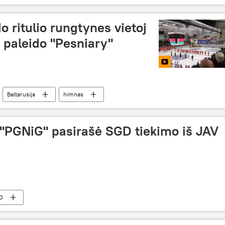
o ritulio rungtynes vietoj
 paleido "Pesniary"
Baltarusija
himnas
 "PGNiG" pasirašė SGD tiekimo iš JAV
ų
D