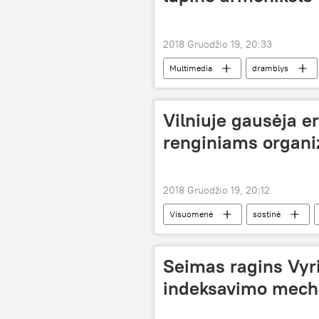
2018 Gruodžio 19, 20:33
Multimedia
dramblys
Vilniuje gausėja e
renginiams organi
2018 Gruodžio 19, 20:12
Visuomenė
sostinė
Seimas ragins Vyri
indeksavimo mec