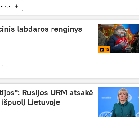
Rusija
cinis labdaros renginys
10
ijos": Rusijos URM atsakė
 išpuolį Lietuvoje