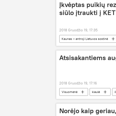
Įkvėptas puikių r
siūlo įtraukti į KET
2018 Gruodžio 19, 17:35
Kaunas — antroji Lietuvos sostinė
įspėjamieji ženklai
Atsisakantiems aug
2018 Gruodžio 19, 17:16
Visuomenė
kiaulė
Norėjo kaip geriau,