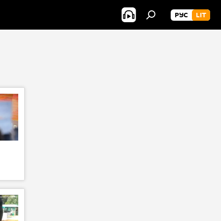
РУС
LIT