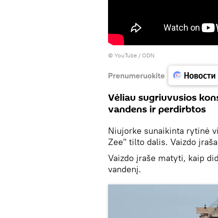
©
YouTube / ODN
Prenumeruokite
Vėliau sugriuvusios kons
vandens ir perdirbtos
Niujorke sunaikinta rytinė 
Zee" tilto dalis. Vaizdo įraš
Vaizdo įraše matyti, kaip di
vandenį.