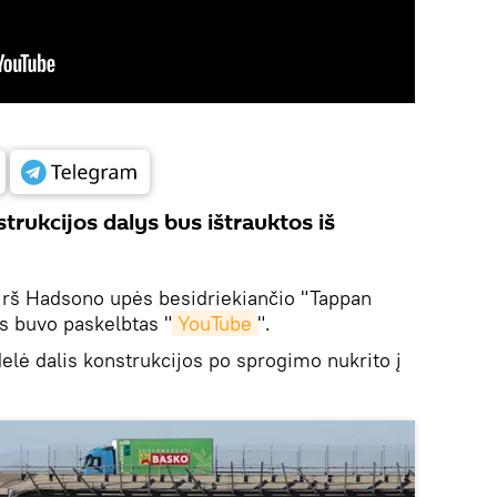
trukcijos dalys bus ištrauktos iš
virš Hadsono upės besidriekiančio "Tappan
as buvo paskelbtas "
YouTube
".
delė dalis konstrukcijos po sprogimo nukrito į