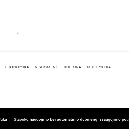
EKONOMIKA
VISUOMENĖ
KULTŪRA
MULTIMEDIA
tika
Slapukų naudojimo bei automatinio duomenų išsaugojimo poli