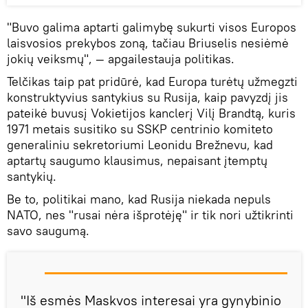
"Buvo galima aptarti galimybę sukurti visos Europos
laisvosios prekybos zoną, tačiau Briuselis nesiėmė
jokių veiksmų", — apgailestauja politikas.
Telčikas taip pat pridūrė, kad Europa turėtų užmegzti
konstruktyvius santykius su Rusija, kaip pavyzdį jis
pateikė buvusį Vokietijos kanclerį Vilį Brandtą, kuris
1971 metais susitiko su SSKP centrinio komiteto
generaliniu sekretoriumi Leonidu Brežnevu, kad
aptartų saugumo klausimus, nepaisant įtemptų
santykių.
Be to, politikai mano, kad Rusija niekada nepuls
NATO, nes "rusai nėra išprotėję" ir tik nori užtikrinti
savo saugumą.
"Iš esmės Maskvos interesai yra gynybinio