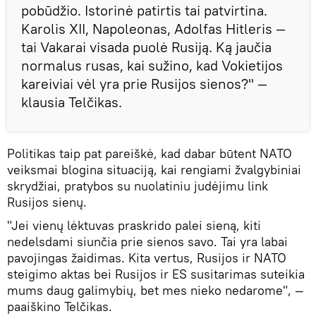
pobūdžio. Istorinė patirtis tai patvirtina.
Karolis XII, Napoleonas, Adolfas Hitleris —
tai Vakarai visada puolė Rusiją. Ką jaučia
normalus rusas, kai sužino, kad Vokietijos
kareiviai vėl yra prie Rusijos sienos?" —
klausia Telčikas.
Politikas taip pat pareiškė, kad dabar būtent NATO
veiksmai blogina situaciją, kai rengiami žvalgybiniai
skrydžiai, pratybos su nuolatiniu judėjimu link
Rusijos sienų.
"Jei vienų lėktuvas praskrido palei sieną, kiti
nedelsdami siunčia prie sienos savo. Tai yra labai
pavojingas žaidimas. Kita vertus, Rusijos ir NATO
steigimo aktas bei Rusijos ir ES susitarimas suteikia
mums daug galimybių, bet mes nieko nedarome", —
paaiškino Telčikas.