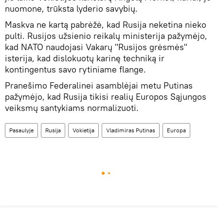
nuomone, trūksta lyderio savybių.
Maskva ne kartą pabrėžė, kad Rusija neketina nieko
pulti. Rusijos užsienio reikalų ministerija pažymėjo,
kad NATO naudojasi Vakarų "Rusijos grėsmės"
isterija, kad dislokuotų karinę techniką ir
kontingentus savo rytiniame flange.
Pranešimo Federalinei asamblėjai metu Putinas
pažymėjo, kad Rusija tikisi realių Europos Sąjungos
veiksmų santykiams normalizuoti.
Pasaulyje
Rusija
Vokietija
Vladimiras Putinas
Europa