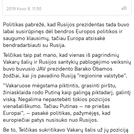
2019 Kovo 8, 11:50
Politikas pabrėžė, kad Rusijos prezidentas tada buvo
labai susirūpinęs dėl bendros Europos politikos ir
saugumo klausimų, tačiau Europa atsisakė
bendradarbiauti su Rusija.
Telčikas taip pat mano, kad vienas iš pagrindinių
Vakarų šalių ir Rusijos santykių pablogėjimo veiksnių
buvo buvusio JAV prezidento Barako Obamos
žodžiai, kai jis pavadino Rusiją "regionine valstybe".
"Vakaruose mėgstama piktintis, grasinti pirštu,
žiniasklaida rodo Putiną kaip galingą piktadarį, galintį
viską. Negalima nepastebėti tokios pozicijos
vienašališkumo. Tačiau Putinas — ne priešas
Europai", — pasakė politikas, pažymėjęs, kad
europiečiai patys nusisuko nuo Rusijos.
Be to, Telčikas sukritikavo Vakarų šalis už jų poziciją