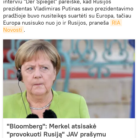
interviu "Der Spiegel" pareiškė, kad Rusijos
prezidentas Vladimiras Putinas savo prezidentavimo
pradžioje buvo nusiteikęs suartėti su Europa, tačiau
Europa nusisuko nuo jo ir Rusijos, praneša
RIA 
Novosti
.
"Bloomberg": Merkel atsisakė
"provokuoti Rusiją" JAV prašymu