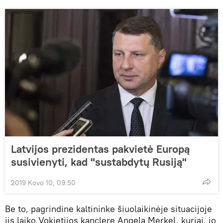
Latvijos prezidentas pakvietė Europą
susivienyti, kad "sustabdytų Rusiją"
2019 Kovo 10, 09:50
Be to, pagrindine kaltininke šiuolaikinėje situacijoje
jis laiko Vokietijos kanclerę Angelą Merkel, kuriai, jo