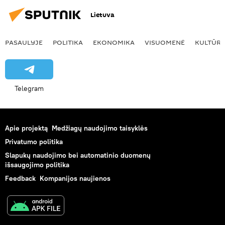
Lietuva
PASAULYJE
POLITIKA
EKONOMIKA
VISUOMENĖ
KULTŪR
Telegram
Apie projektą
Medžiagų naudojimo taisyklės
Privatumo politika
Slapukų naudojimo bei automatinio duomenų
išsaugojimo politika
Feedback
Kompanijos naujienos