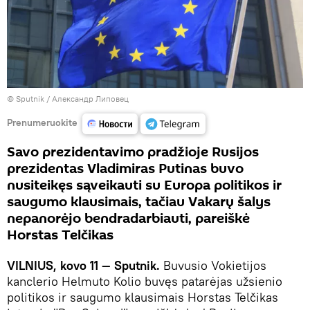
© Sputnik / Александр Липовец
Prenumeruokite
Savo prezidentavimo pradžioje Rusijos
prezidentas Vladimiras Putinas buvo
nusiteikęs sąveikauti su Europa politikos ir
saugumo klausimais, tačiau Vakarų šalys
nepanorėjo bendradarbiauti, pareiškė
Horstas Telčikas
VILNIUS, kovo 11 — Sputnik.
Buvusio Vokietijos
kanclerio Helmuto Kolio buvęs patarėjas užsienio
politikos ir saugumo klausimais Horstas Telčikas