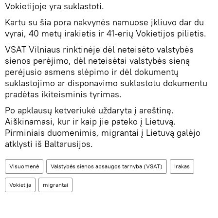
Vokietijoje yra suklastoti.
Kartu su šia pora nakvynės namuose įkliuvo dar du
vyrai, 40 metų irakietis ir 41-erių Vokietijos pilietis.
VSAT Vilniaus rinktinėje dėl neteisėto valstybės
sienos perėjimo, dėl neteisėtai valstybės sieną
perėjusio asmens slėpimo ir dėl dokumentų
suklastojimo ar disponavimo suklastotu dokumentu
pradėtas ikiteisminis tyrimas.
Po apklausų ketveriukė uždaryta į areštinę.
Aiškinamasi, kur ir kaip jie pateko į Lietuvą.
Pirminiais duomenimis, migrantai į Lietuvą galėjo
atklysti iš Baltarusijos.
Visuomenė
Valstybės sienos apsaugos tarnyba (VSAT)
Irakas
Vokietija
migrantai