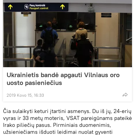
Ukrainietis bandė apgauti Vilniaus oro
uosto pasieniečius
2019 Kovo 15, 16:33
Čia sulaikyti keturi įtartini asmenys. Du iš jų, 24-erių
vyras ir 33 metų moteris, VSAT pareigūnams pateikė
Irako piliečių pasus. Pirminiais duomenimis,
užsieniečiams išduoti leidimai nuolat gyventi