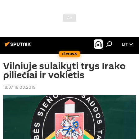
LIT
Lietuva
Vilniuje sulaikyti trys Irako
piliečiai ir vokietis
18:37 18.03.2019