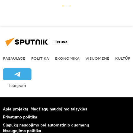
Lietuva
PASAULYJE
POLITIKA
EKONOMIKA
VISUOMENĖ
KULTŪR
Telegram
Apie projektą
Medžiagų naudojimo taisyklės
Privatumo politika
Slapukų naudojimo bei automatinio duomenų
išsaugojimo politika