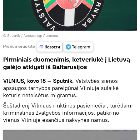
© Sputnik / Александр Липовец
Prenumeruokite
Pirminiais duomenimis, ketveriukė į Lietuvą
galėjo atklysti iš Baltarusijos
VILNIUS, kovo 18 — Sputnik.
Valstybės sienos
apsaugos tarnybos pareigūnai Vilniuje sulaikė
keturis neteisėtus migrantus.
Šeštadienį Vilniaus rinktinės pasieniečiai, turėdami
kriminalinės žvalgybos informacijos, patikrino
vienus Vilniuje esančius nakvynės namus.