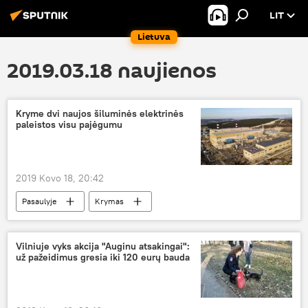
LIT
Lietuva
2019.03.18 naujienos
Kryme dvi naujos šiluminės elektrinės
paleistos visu pajėgumu
2019 Kovo 18, 20:42
Pasaulyje
Krymas
Vladimiras Putinas
Vilniuje vyks akcija "Auginu atsakingai":
už pažeidimus gresia iki 120 eurų bauda