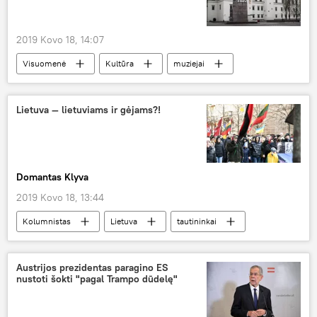
2019 Kovo 18, 14:07
Visuomenė
Kultūra
muziejai
Lietuva
Lietuva — lietuviams ir gėjams?!
Domantas Klyva
2019 Kovo 18, 13:44
Kolumnistas
Lietuva
tautininkai
Austrijos prezidentas paragino ES
nustoti šokti "pagal Trampo dūdelę"