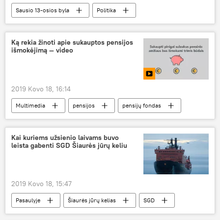
Sausio 13-osios byla
Politika
Sausio 13-osios byla
Rusija
Lietuva
Ką rekia žinoti apie sukauptos pensijos
išmokėjimą — video
2019 Kovo 18, 16:14
Multimedia
pensijos
pensijų fondas
pensijų reforma
pensijų kaupimas
Kai kuriems užsienio laivams buvo
leista gabenti SGD Šiaurės jūrų keliu
2019 Kovo 18, 15:47
Pasaulyje
Šiaurės jūrų kelias
SGD
Rusija