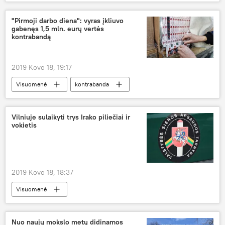
Vilnius
kino filmavimas
eismo ribojimas
"Pirmoji darbo diena": vyras įkliuvo
gabenęs 1,5 mln. eurų vertės
kontrabandą
2019 Kovo 18, 19:17
Visuomenė
kontrabanda
Vilniuje sulaikyti trys Irako piliečiai ir
vokietis
2019 Kovo 18, 18:37
Visuomenė
Valstybės sienos apsaugos tarnyba (VSAT)
Irakas
Vokietija
migrantai
Nuo naujų mokslo metų didinamos