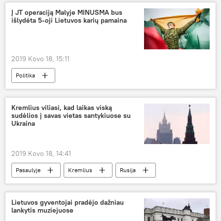
Į JT operaciją Malyje MINUSMA bus
išlydėta 5-oji Lietuvos karių pamaina
2019 Kovo 18, 15:11
Politika
Kremlius viliasi, kad laikas viską
sudėlios į savas vietas santykiuose su
Ukraina
2019 Kovo 18, 14:41
Pasaulyje
Kremlius
Rusija
Ukraina
Krymas
Lietuvos gyventojai pradėjo dažniau
lankytis muziejuose