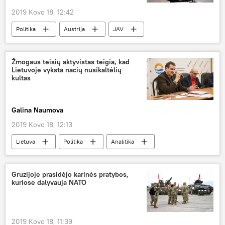
2019 Kovo 18, 12:42
Politika
Austrija
JAV
Žmogaus teisių aktyvistas teigia, kad
Lietuvoje vyksta nacių nusikaltėlių
kultas
Galina Naumova
2019 Kovo 18, 12:13
Lietuva
Politika
Analitika
"Šnipinėjimo skandalas" Lietuvoje
Gruzijoje prasidėjo karinės pratybos,
kuriose dalyvauja NATO
2019 Kovo 18, 11:39