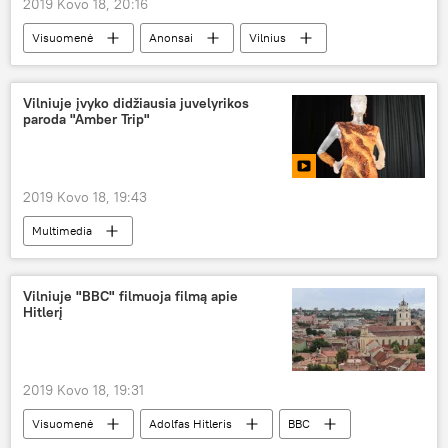
2019 Kovo 18, 20:16
Visuomenė
Anonsai
Vilnius
augintiniai
Tvarkingų augintinių akcija
Vilniuje įvyko didžiausia juvelyrikos
paroda "Amber Trip"
2019 Kovo 18, 19:43
Multimedia
Vilniuje "BBC" filmuoja filmą apie
Hitlerį
2019 Kovo 18, 19:31
Visuomenė
Adolfas Hitleris
BBC