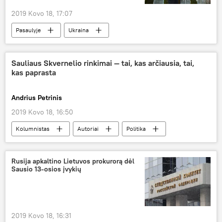
2019 Kovo 18, 17:07
Pasaulyje
Ukraina
Sauliaus Skvernelio rinkimai — tai, kas arčiausia, tai,
kas paprasta
Andrius Petrinis
2019 Kovo 18, 16:50
Kolumnistas
Autoriai
Politika
Saulius Skvernelis
rinkimai
Rusija apkaltino Lietuvos prokurorą dėl
Sausio 13-osios įvykių
2019 Kovo 18, 16:31