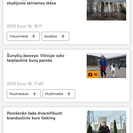
studijoms skiriamos lėšos
2019 Kovo 18, 18:11
Visuomenė
studijos
Šunyčių žavesys: Vilniuje vyko
tarptautinė šunų paroda
10
2019 Kovo 18, 17:45
Nuotraukos
Multimedia
Porošenko žada diversifikuoti
branduolinio kuro tiekimą