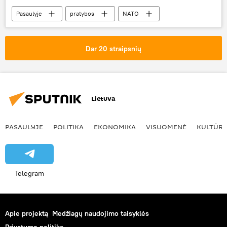
Pasaulyje
pratybos
NATO
Dar 20 straipsnių
Lietuva
PASAULYJE
POLITIKA
EKONOMIKA
VISUOMENĖ
KULTŪR
Telegram
Apie projektą
Medžiagų naudojimo taisyklės
Privatumo politika