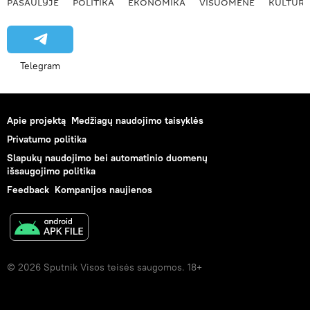
PASAULYJE
POLITIKA
EKONOMIKA
VISUOMENĖ
KULTŪR
Telegram
Apie projektą
Medžiagų naudojimo taisyklės
Privatumo politika
Slapukų naudojimo bei automatinio duomenų
išsaugojimo politika
Feedback
Kompanijos naujienos
© 2026 Sputnik Visos teisės saugomos. 18+