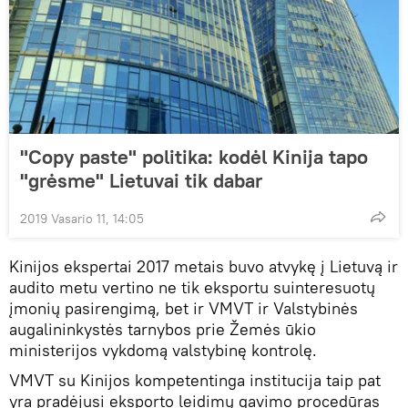
"Сopy paste" politika: kodėl Kinija tapo
"grėsme" Lietuvai tik dabar
2019 Vasario 11, 14:05
Kinijos ekspertai 2017 metais buvo atvykę į Lietuvą ir
audito metu vertino ne tik eksportu suinteresuotų
įmonių pasirengimą, bet ir VMVT ir Valstybinės
augalininkystės tarnybos prie Žemės ūkio
ministerijos vykdomą valstybinę kontrolę.
VMVT su Kinijos kompetentinga institucija taip pat
yra pradėjusi eksporto leidimų gavimo procedūras