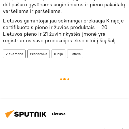
dėl pašaro gyvūnams augintiniams ir pieno pakaitalų
veršeliams ir paršeliams.
Lietuvos gamintojai jau sėkmingai prekiauja Kinijoje
sertifikuotais pieno ir žuvies produktais — 20
Lietuvos pieno ir 21 žuvininkystės įmonė yra
registruotos savo produkcijos eksportui į šią šalį.
Visuomenė
Ekonomika
Kinija
Lietuva
Lietuva