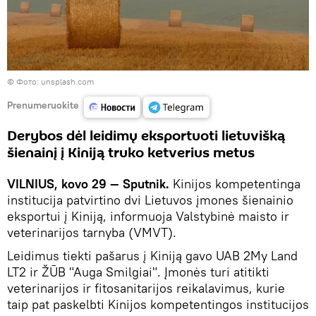
©
Фото: unsplash.com
Prenumeruokite
Derybos dėl leidimų eksportuoti lietuvišką
šienainį į Kiniją truko ketverius metus
VILNIUS, kovo 29 — Sputnik.
Kinijos kompetentinga
institucija patvirtino dvi Lietuvos įmones šienainio
eksportui į Kiniją, informuoja Valstybinė maisto ir
veterinarijos tarnyba (VMVT).
Leidimus tiekti pašarus į Kiniją gavo UAB 2My Land
LT2 ir ŽŪB "Auga Smilgiai". Įmonės turi atitikti
veterinarijos ir fitosanitarijos reikalavimus, kurie
taip pat paskelbti Kinijos kompetentingos institucijos