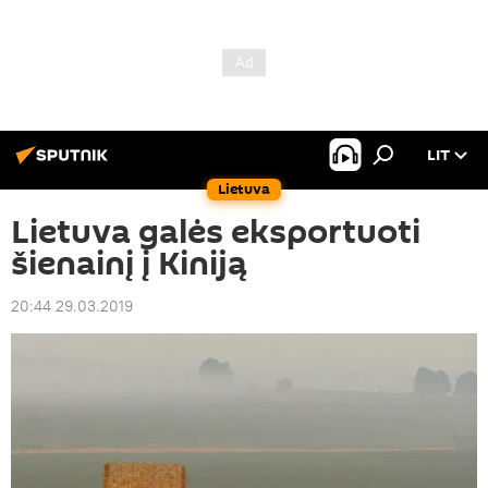
LIT
Lietuva
Lietuva galės eksportuoti
šienainį į Kiniją
20:44 29.03.2019