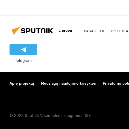
Lietuva
PASAULYJE
POLITIKA
Telegram
Apie projektą
Medžiagų naudojimo taisyklės
Privatumo poli
© 2026 Sputnik Visos teisės saugomos. 18+