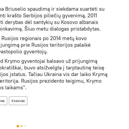
a Briuselio spaudimą ir siekdama suartėti su
ti krašto Serbijos piliečių gyvenimą, 2011
ti derybas dėl santykių su Kosovo albanais
inkavimą. Šiuo metu dialogas pristabdytas.
 Rusijos regionais po 2014 metų kovo
ungimą prie Rusijos teritorijos palaikė
astopolio gyventojų.
ad Krymo gyventojai balsavo už prijungimą
kratiškai, buvo atsižvelgta į tarptautinę teisę
ijos įstatus. Tačiau Ukraina vis dar laiko Krymą
teritorija. Rusijos prezidento teigimu, Krymo
s laikams".
mas
Kosovas