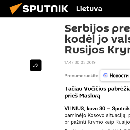
Lietuva
Serbijos pr
kodėl jo va
Rusijos Kr
17:47 30.03.2019
Prenumeruokite
Tačiau Vučičius pabrėžia
prieš Maskvą
VILNIUS, kovo 30 — Sputnik
paminėjo Kosovo situaciją, 
pripažinti Krymo kaip Rusijo