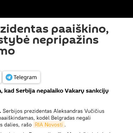
ezidentas paaiškino,
lstybė nepripažins
ymo
, kad Serbija nepalaiko Vakarų sankcijų
.
Serbijos prezidentas Aleksandras Vučičius
paaiškindamas, kodėl Belgradas negali
s dalies, rašo
RIA Novosti
.