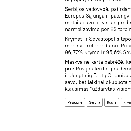
Serbijos vadovybė, patirdam
Europos Sąjunga ir palengvin
metais buvo priversta pradė
normalizavimo per ES tarpin
Krymas ir Sevastopolis tapo
mėnesio referendumo. Prisij
96,77% Krymo ir 95,6% Sev
Maskva ne kartą pabrėžė, k
prie Rusijos teritorijos demo
ir Jungtinių Tautų Organizac
savo, bet laikinai okupuota 
klausimas "uždarytas visiem
Pasaulyje
Serbija
Rusija
Kry