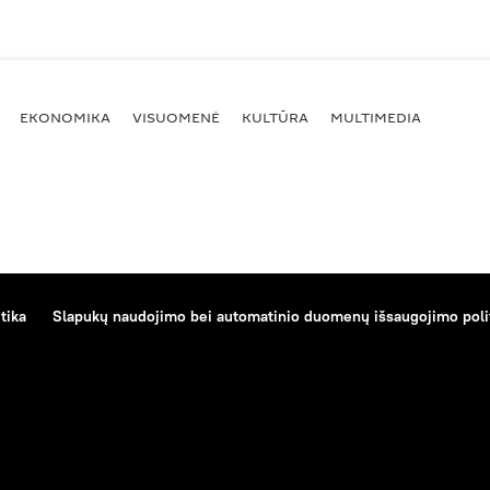
EKONOMIKA
VISUOMENĖ
KULTŪRA
MULTIMEDIA
tika
Slapukų naudojimo bei automatinio duomenų išsaugojimo poli