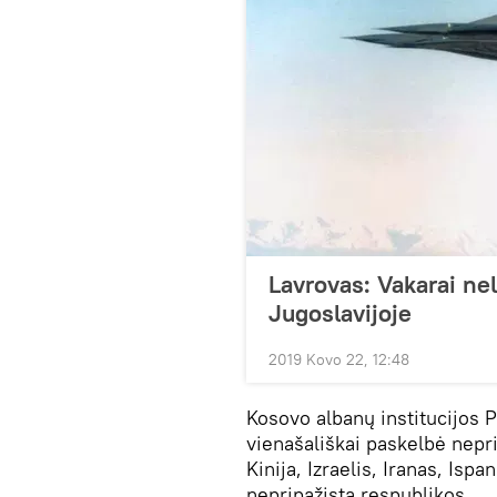
Lavrovas: Vakarai nel
Jugoslavijoje
2019 Kovo 22, 12:48
Kosovo albanų institucijos 
vienašališkai paskelbė nepr
Kinija, Izraelis, Iranas, Ispan
nepripažįsta respublikos.