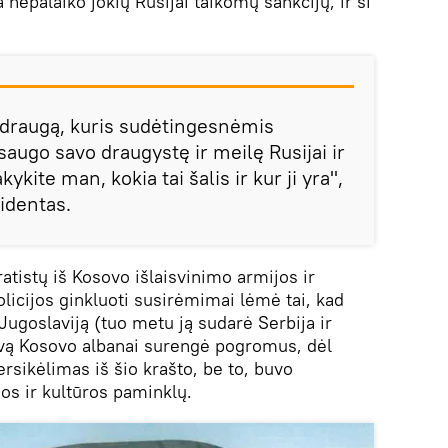
a nepalaiko jokių Rusijai taikomų sankcijų, ir ši
į draugą, kuris sudėtingesnėmis
augo savo draugystę ir meilę Rusijai ir
ite man, kokia tai šalis ir kur ji yra",
identas.
atistų iš Kosovo išlaisvinimo armijos ir
licijos ginkluoti susirėmimai lėmė tai, kad
goslaviją (tuo metu ją sudarė Serbija ir
vą Kosovo albanai surengė pogromus, dėl
rsikėlimas iš šio krašto, be to, buvo
jos ir kultūros paminklų.