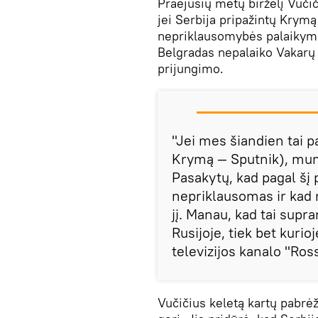
Praėjusių metų birželį Vuči
jei Serbija pripažintų Krymą 
nepriklausomybės palaikymą
Belgradas nepalaiko Vakarų 
prijungimo.
"Jei mes šiandien tai 
Krymą — Sputnik), mum
Pasakytų, kad pagal šį 
nepriklausomas ir kad 
jį. Manau, kad tai supr
Rusijoje, tiek bet kurio
televizijos kanalo "Ross
Vučičius keletą kartų pabrėž