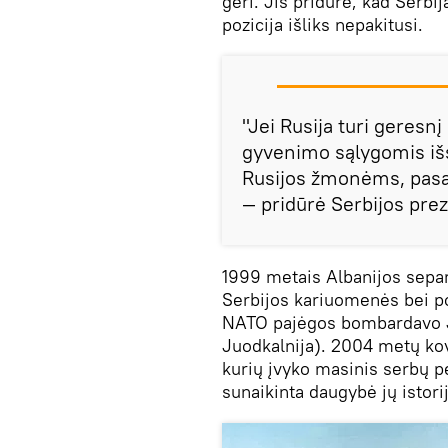
geri. Jis pridūrė, kad Serbij
pozicija išliks nepakitusi.
"Jei Rusija turi geresn
gyvenimo sąlygomis išs
Rusijos žmonėms, pasakyk
— pridūrė Serbijos prez
1999 metais Albanijos separ
Serbijos kariuomenės bei po
NATO pajėgos bombardavo Ju
Juodkalnija). 2004 metų ko
kurių įvyko masinis serbų pe
sunaikinta daugybė jų istori