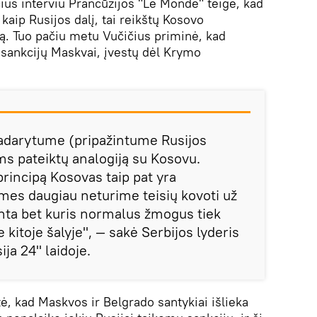
čius interviu Prancūzijos "Le Monde" teigė, kad
kaip Rusijos dalį, tai reikštų Kosovo
. Tuo pačiu metu Vučičius priminė, kad
sankcijų Maskvai, įvestų dėl Krymo
padarytume (pripažintume Rusijos
s pateiktų analogiją su Kosovu.
principą Kosovas taip pat yra
mes daugiau neturime teisių kovoti už
anta bet kuris normalus žmogus tiek
je kitoje šalyje", — sakė Serbijos lyderis
ija 24" laidoje.
ė, kad Maskvos ir Belgrado santykiai išlieka