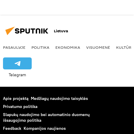
Lietuva
PASAULYJE
POLITIKA
EKONOMIKA
VISUOMENĖ
KULTŪR
Telegram
Apie projektą
Medžiagų naudojimo taisyklės
Privatumo politika
Slapukų naudojimo bei automatinio duomenų
išsaugojimo politika
Feedback
Kompanijos naujienos