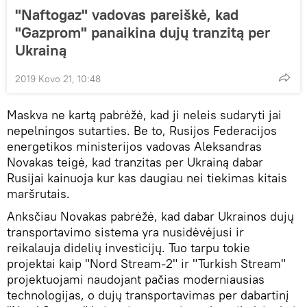
"Naftogaz" vadovas pareiškė, kad
"Gazprom" panaikina dujų tranzitą per
Ukrainą
2019 Kovo 21, 10:48
Maskva ne kartą pabrėžė, kad ji neleis sudaryti jai
nepelningos sutarties. Be to, Rusijos Federacijos
energetikos ministerijos vadovas Aleksandras
Novakas teigė, kad tranzitas per Ukrainą dabar
Rusijai kainuoja kur kas daugiau nei tiekimas kitais
maršrutais.
Anksčiau Novakas pabrėžė, kad dabar Ukrainos dujų
transportavimo sistema yra nusidėvėjusi ir
reikalauja didelių investicijų. Tuo tarpu tokie
projektai kaip "Nord Stream-2" ir "Turkish Stream"
projektuojami naudojant pačias moderniausias
technologijas, o dujų transportavimas per dabartinį