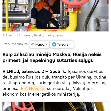
© Sputnik / Стрингер
/
Pereiti į medijų banką
Prenumeruokite
Kaip anksčiau minėjo Maskva, Rusija neleis
primesti jai nepelningų sutarties sąlygų
VILNIUS, balandžio 2 — Sputnik.
Tęsiamos derybos
dėl būsimo Rusijos dujų tranzito per Ukrainą, būtina
rasti sprendimą, kuris gerbtų visų dalyvių interesus,
praneša
RIA Novosti
su nuoroda į Vokietijos
ekonomikos ir energetikos ministeriją.