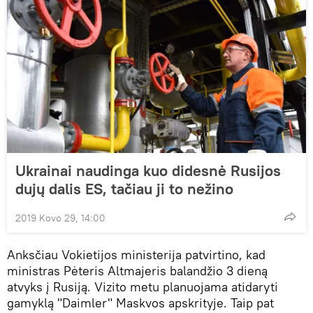
Ukrainai naudinga kuo didesnė Rusijos
dujų dalis ES, tačiau ji to nežino
2019 Kovo 29, 14:00
Anksčiau Vokietijos ministerija patvirtino, kad
ministras Pėteris Altmajeris balandžio 3 dieną
atvyks į Rusiją. Vizito metu planuojama atidaryti
gamyklą "Daimler" Maskvos apskrityje. Taip pat