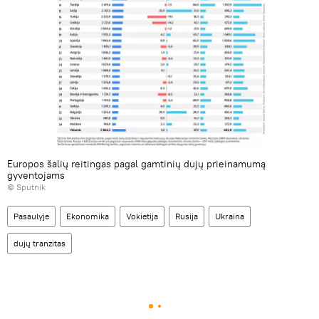
Europos šalių reitingas pagal gamtinių dujų prieinamumą
gyventojams
© Sputnik
Pasaulyje
Ekonomika
Vokietija
Rusija
Ukraina
dujų tranzitas