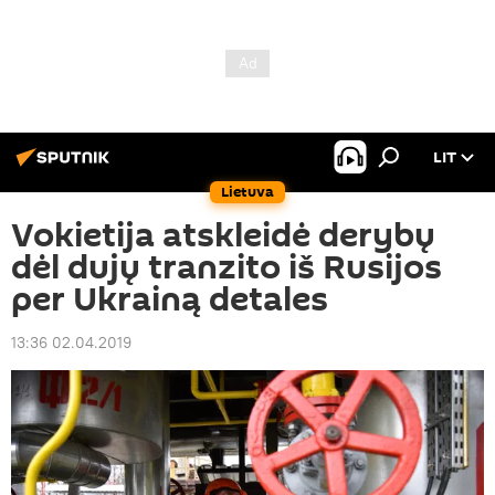
LIT
Lietuva
Vokietija atskleidė derybų
dėl dujų tranzito iš Rusijos
per Ukrainą detales
13:36 02.04.2019