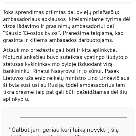
Toks sprendimas priimtas dėl dviejų priežasčių:
ambasadoriaus apklausos ikiteisminiame tyrime dėl
vizos išdavimo ir grasinimų ambasadoriui dėl
"Sausio 13-osios bylos". Pranešime teigiama, kad
grasinta ir kitiems ambasados darbuotojams.
Atšaukimo priežastis gali būti ir kita aplinkybė.
Motuzui anksčiau buvo suteiktas ypatingo liudytojo
statusas kyšininkavimo byloje išduodant vizą
bankininkui Rinatui Nasyrovui ir jo sūnui. Pasak
Lietuvos užsienio reikalų ministro Lino Linkevičiaus,
ši byla susijusi su Rusija, todėl ambasadorius tam
tikra prasme taip pat gali būti pažeidžiamas dėl šių
aplinkybių.
"Galbūt jam geriau kurį laiką nevykti į šią