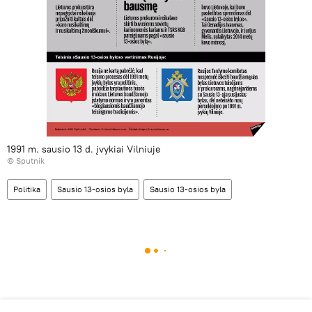
1991 m. sausio 13 d. įvykiai Vilniuje
© Sputnik
Politika
Sausio 13-osios byla
Sausio 13-osios byla