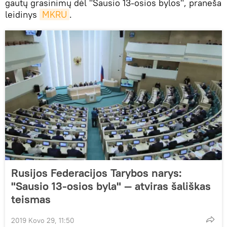
gautų grasinimų dėl "Sausio 13-osios bylos", praneša
leidinys
MKRU
.
Rusijos Federacijos Tarybos narys:
"Sausio 13-osios byla" — atviras šališkas
teismas
2019 Kovo 29, 11:50