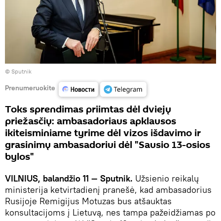
© Sputnik
Prenumeruokite
Toks sprendimas priimtas dėl dviejų
priežasčių: ambasadoriaus apklausos
ikiteisminiame tyrime dėl vizos išdavimo ir
grasinimų ambasadoriui dėl "Sausio 13-osios
bylos"
VILNIUS, balandžio 11 — Sputnik.
Užsienio reikalų
ministerija ketvirtadienį pranešė, kad ambasadorius
Rusijoje Remigijus Motuzas bus atšauktas
konsultacijoms į Lietuvą, nes tampa pažeidžiamas po