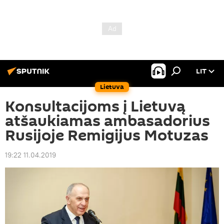
LIT
Lietuva
Konsultacijoms į Lietuvą
atšaukiamas ambasadorius
Rusijoje Remigijus Motuzas
19:22 11.04.2019