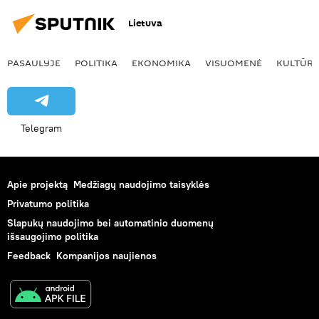
Lietuva
PASAULYJE
POLITIKA
EKONOMIKA
VISUOMENĖ
KULTŪR
Telegram
Apie projektą
Medžiagų naudojimo taisyklės
Privatumo politika
Slapukų naudojimo bei automatinio duomenų
išsaugojimo politika
Feedback
Kompanijos naujienos