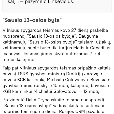
šalį", — pažymėjo Linkevičius.
"Sausio 13-osios byla"
Vilniaus apygardos teismas kovo 27 dieną paskelbė
nuosprendį "Sausio 13-osios byloje". Dauguma
kaltinamųjų "Sausio 13-osios byloje" teisiami už akių,
kaltinamųjų suole buvo tik Jurijus Melis ir Genadijus
Ivanovas. Teismas jiems skyrė atitinkamai 7 ir 4
metus kalėjimo.
Taip pat Vilniaus apygardos teismas pripažino kaltais
buvusį TSRS gynybos ministrą Dmitrijų Jazovą ir
buvusį KGB karininką Michailą Golovatovą. Buvusiam
gynybos ministrui skyrė 10 metų kalėjimo, buvusiam
KGB karininkui Michailui Golovatovui ― 12 metų.
Prezidentė Dalia Grybauskaitė teismo nuosprendį
"Sausio 13-osios byloje" vadina akistata su tiesa ir
istorinio teisingumo diena. Rusijos URM pažadėjo