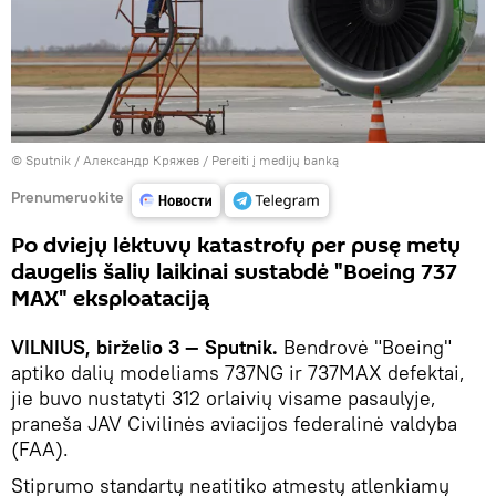
© Sputnik / Александр Кряжев
/
Pereiti į medijų banką
Prenumeruokite
Po dviejų lėktuvų katastrofų per pusę metų
daugelis šalių laikinai sustabdė "Boeing 737
MAX" eksploataciją
VILNIUS, birželio 3 — Sputnik.
Bendrovė "Boeing"
aptiko dalių modeliams 737NG ir 737MAX defektai,
jie buvo nustatyti 312 orlaivių visame pasaulyje,
praneša JAV Civilinės aviacijos federalinė valdyba
(FAA).
Stiprumo standartų neatitiko atmestų atlenkiamų