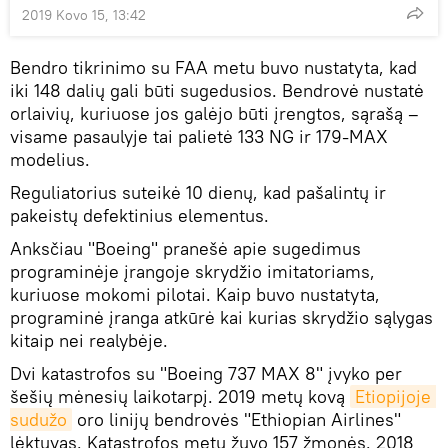
2019 Kovo 15, 13:42
Bendro tikrinimo su FAA metu buvo nustatyta, kad
iki 148 dalių gali būti sugedusios. Bendrovė nustatė
orlaivių, kuriuose jos galėjo būti įrengtos, sąrašą –
visame pasaulyje tai palietė 133 NG ir 179-MAX
modelius.
Reguliatorius suteikė 10 dienų, kad pašalintų ir
pakeistų defektinius elementus.
Anksčiau "Boeing" pranešė apie sugedimus
programinėje įrangoje skrydžio imitatoriams,
kuriuose mokomi pilotai. Kaip buvo nustatyta,
programinė įranga atkūrė kai kurias skrydžio sąlygas
kitaip nei realybėje.
Dvi katastrofos su "Boeing 737 MAX 8" įvyko per
šešių mėnesių laikotarpį. 2019 metų kovą
Etiopijoje 
sudužo
oro linijų bendrovės "Ethiopian Airlines"
lėktuvas. Katastrofos metu žuvo 157 žmonės. 2018