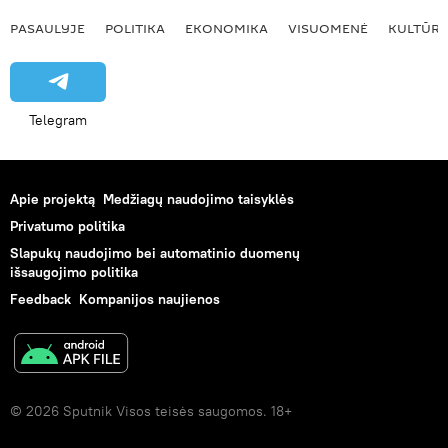
PASAULYJE
POLITIKA
EKONOMIKA
VISUOMENĖ
KULTŪR
Telegram
Apie projektą
Medžiagų naudojimo taisyklės
Privatumo politika
Slapukų naudojimo bei automatinio duomenų
išsaugojimo politika
Feedback
Kompanijos naujienos
© 2026 Sputnik Visos teisės saugomos. 18+