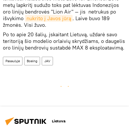
metų lapkritį sudužo toks pat lėktuvas Indonezijos
oro linijų bendrovės "Lion Air" — jis netrukus po
išvykimo
nukrito į Javos jūrą
. Laive buvo 189
žmonės. Visi žuvo.
Po to apie 20 šalių, įskaitant Lietuvą, uždarė savo
teritoriją šio modelio orlaivių skrydžiams, o daugelis
oro linijų bendrovių sustabdė MAX 8 eksploatavimą.
Pasaulyje
Boeing
JAV
Lietuva