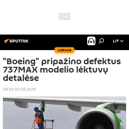
LIT
Lietuva
"Boeing" pripažino defektus
737MAX modelio lėktuvų
detalėse
08:56 03.06.2019