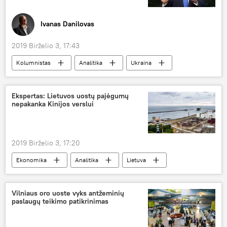
Ivanas Danilovas
2019 Birželio 3, 17:43
Kolumnistas
Analitika
Ukraina
kova
Vladimiras Putinas
JAV
Ekspertas: Lietuvos uostų pajėgumų
nepakanka Kinijos verslui
2019 Birželio 3, 17:20
Ekonomika
Analitika
Lietuva
Kinija
Vilniaus oro uoste vyks antžeminių
paslaugų teikimo patikrinimas