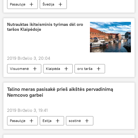
Pasaulyje
Švedija
Džulianas Asandžas
Nutrauktas ikiteisminis tyrimas dėl oro
taršos Klaipėdoje
2019 Birželio 3, 20:04
Visuomenė
Klaipėda
oro tarša
Talino meras pasisakė prieš aikštės pervadinimą
Nemcovo garbei
2019 Birželio 3, 19:41
Pasaulyje
Estija
sostinė
Borisas Nemcovas
Talinas