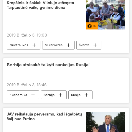
Krepšinis ir šokiai: Vilniuje atšvęsta
Tarptautinė vaikų gynimo diena
16
2019 Birželio 3, 19:08
Nuotraukos
Multimedia
šventė
šokiai
dainininkas
krepšinis
Vilnius
vaikai
Serbija atsisakė taikyti sankcijas Rusijai
2019 Birželio 3, 18:46
Ekonomika
Serbija
Rusija
sankcijos
Lazda turi du galus: sankcijos Rusijai
JAV reikalauja perversmo, kad išgelbėtų
šalį nuo Putino