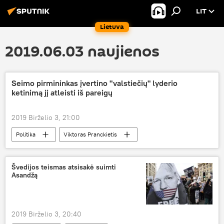
LIT
Lietuva
2019.06.03 naujienos
Seimo pirmininkas įvertino "valstiečių" lyderio
ketinimą jį atleisti iš pareigų
2019 Birželio 3, 21:00
Politika
Viktoras Pranckietis
Ramūnas Karbauskis
valstiečiai
Lietuvos valstiečių ir žaliųjų sąjunga (LVŽS)
Švedijos teismas atsisakė suimti
Asandžą
Valdančiosios koalicijos žlugimas ir sukūrimas iš naujo
2019 Birželio 3, 20:40