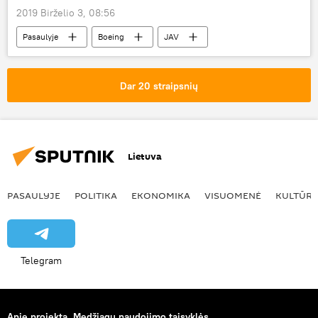
2019 Birželio 3, 08:56
Pasaulyje
Boeing
JAV
Dar 20 straipsnių
Lietuva
PASAULYJE
POLITIKA
EKONOMIKA
VISUOMENĖ
KULTŪR
Telegram
Apie projektą
Medžiagų naudojimo taisyklės