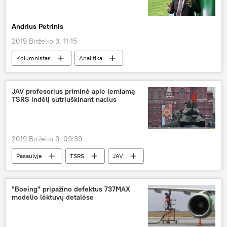
Andrius Petrinis
2019 Birželio 3, 11:15
Kolumnistas
Analitika
Gitanas Nausėda
Vladimiras Zelenskis
Ukraina
Lietuva
Politika
JAV profesorius priminė apie lemiamą
TSRS indėlį sutriuškinant nacius
2019 Birželio 3, 09:39
Pasaulyje
TSRS
JAV
Antrasis pasaulinis karas
"Boeing" pripažino defektus 737MAX
modelio lėktuvų detalėse