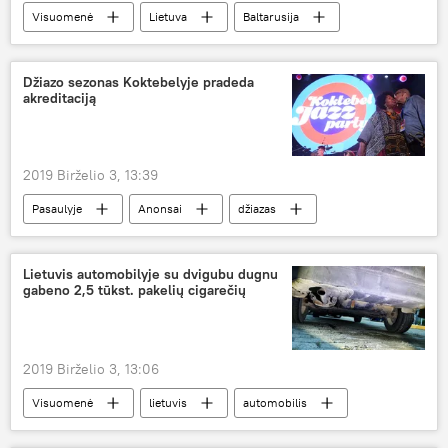
Visuomenė
Lietuva
Baltarusija
eilės pasienyje
Kontrabanda, dokumentų klastojimas ir kiti įvykiai Lietuvos pasienyje
Džiazo sezonas Koktebelyje pradeda
akreditaciją
2019 Birželio 3, 13:39
Pasaulyje
Anonsai
džiazas
festivalis
muzika
jūra
Kultūra
Lietuvis automobilyje su dvigubu dugnu
gabeno 2,5 tūkst. pakelių cigarečių
2019 Birželio 3, 13:06
Visuomenė
lietuvis
automobilis
cigaretės