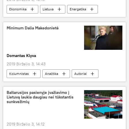
Ekonomika
Lietuva
Energetika
Minimum Dalia Makedonietė
Domantas Klyva
2019 Birželio 3, 14:43
Kolumnistas
Analitika
Autoriai
Dalia Grybauskaitė
Baltarusijos pasienyje įvažiavimo į
Lietuvą laukia daugiau nei tūkstantis
sunkvežimių
2019 Birželio 3, 14:12