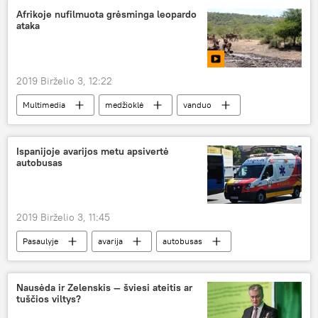
Afrikoje nufilmuota grėsminga leopardo
ataka
2019 Birželio 3, 12:22
Multimedia
medžioklė
vanduo
telkinys
Ispanijoje avarijos metu apsivertė
autobusas
2019 Birželio 3, 11:45
Pasaulyje
avarija
autobusas
greitoji pagalba
Nausėda ir Zelenskis — šviesi ateitis ar
tuščios viltys?