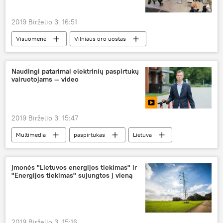
2019 Birželio 3, 16:51
Visuomenė
Vilniaus oro uostas
Susisiekimo ministerija
Naudingi patarimai elektrinių paspirtukų
vairuotojams — video
2019 Birželio 3, 15:47
Multimedia
paspirtukas
Lietuva
dviratis
Įmonės "Lietuvos energijos tiekimas" ir
"Energijos tiekimas" sujungtos į vieną
2019 Birželio 3, 15:16