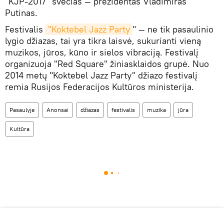
"KJP-2017" svečias — prezidentas Vladimiras
Putinas.
Festivalis
"Koktebel Jazz Party
" — ne tik pasaulinio
lygio džiazas, tai yra tikra laisvė, sukurianti vieną
muzikos, jūros, kūno ir sielos vibraciją. Festivalį
organizuoja "Red Square" žiniasklaidos grupė. Nuo
2014 metų "Koktebel Jazz Party" džiazo festivalį
remia Rusijos Federacijos Kultūros ministerija.
Pasaulyje
Anonsai
džiazas
festivalis
muzika
jūra
Kultūra