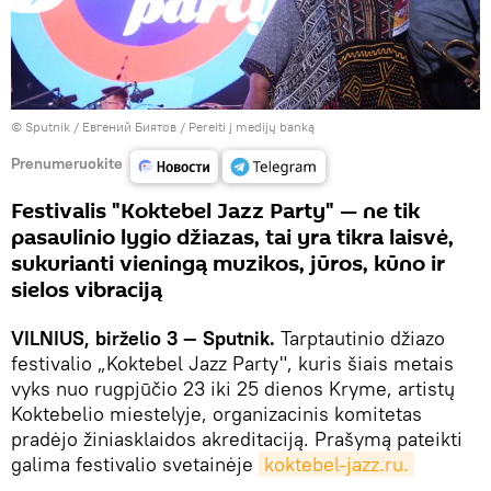
© Sputnik / Евгений Биятов
/
Pereiti į medijų banką
Prenumeruokite
Festivalis "Koktebel Jazz Party" — ne tik
pasaulinio lygio džiazas, tai yra tikra laisvė,
sukurianti vieningą muzikos, jūros, kūno ir
sielos vibraciją
VILNIUS, birželio 3 — Sputnik.
Tarptautinio džiazo
festivalio „Koktebel Jazz Party", kuris šiais metais
vyks nuo rugpjūčio 23 iki 25 dienos Kryme, artistų
Koktebelio miestelyje, organizacinis komitetas
pradėjo žiniasklaidos akreditaciją. Prašymą pateikti
galima festivalio svetainėje
koktebel-jazz.ru.