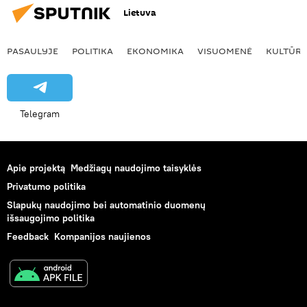
Lietuva
PASAULYJE
POLITIKA
EKONOMIKA
VISUOMENĖ
KULTŪR
Telegram
Apie projektą
Medžiagų naudojimo taisyklės
Privatumo politika
Slapukų naudojimo bei automatinio duomenų
išsaugojimo politika
Feedback
Kompanijos naujienos