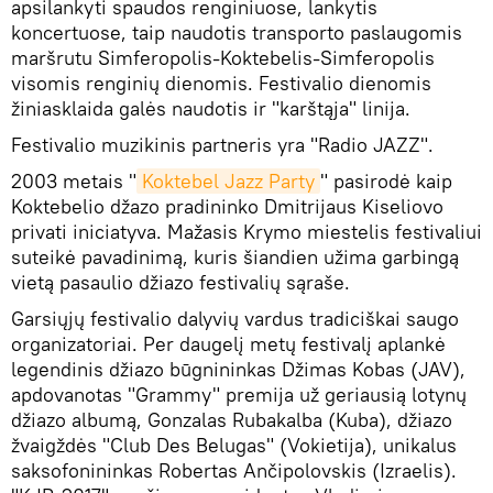
apsilankyti spaudos renginiuose, lankytis
koncertuose, taip naudotis transporto paslaugomis
maršrutu Simferopolis-Koktebelis-Simferopolis
visomis renginių dienomis. Festivalio dienomis
žiniasklaida galės naudotis ir "karštąja" linija.
Festivalio muzikinis partneris yra "Radio JAZZ".
2003 metais "
Koktebel Jazz Party
" pasirodė kaip
Koktebelio džazo pradininko Dmitrijaus Kiseliovo
privati iniciatyva. Mažasis Krymo miestelis festivaliui
suteikė pavadinimą, kuris šiandien užima garbingą
vietą pasaulio džiazo festivalių sąraše.
Garsiųjų festivalio dalyvių vardus tradiciškai saugo
organizatoriai. Per daugelį metų festivalį aplankė
legendinis džiazo būgnininkas Džimas Kobas (JAV),
apdovanotas "Grammy" premija už geriausią lotynų
džiazo albumą, Gonzalas Rubakalba (Kuba), džiazo
žvaigždės "Club Des Belugas" (Vokietija), unikalus
saksofonininkas Robertas Ančipolovskis (Izraelis).