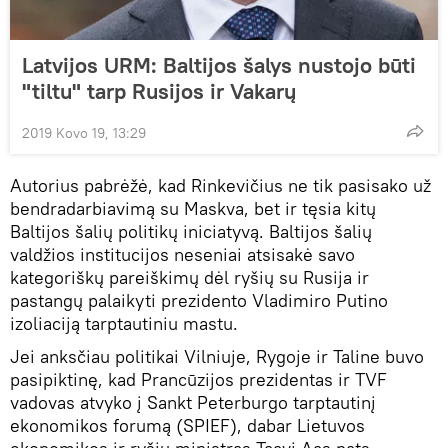
Latvijos URM: Baltijos šalys nustojo būti
"tiltu" tarp Rusijos ir Vakarų
2019 Kovo 19, 13:29
Autorius pabrėžė, kad Rinkevičius ne tik pasisako už
bendradarbiavimą su Maskva, bet ir tęsia kitų
Baltijos šalių politikų iniciatyvą. Baltijos šalių
valdžios institucijos neseniai atsisakė savo
kategoriškų pareiškimų dėl ryšių su Rusija ir
pastangų palaikyti prezidento Vladimiro Putino
izoliaciją tarptautiniu mastu.
Jei anksčiau politikai Vilniuje, Rygoje ir Taline buvo
pasipiktinę, kad Prancūzijos prezidentas ir TVF
vadovas atvyko į Sankt Peterburgo tarptautinį
ekonomikos forumą (SPIEF), dabar Lietuvos