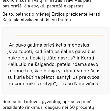
ekonomikos ir ryšių ministras Taavi Aas pats
pasiprašė čia atvykti, pabrėžė ekspertas.
Be to, balandžio mėnesį Estijos prezidentė Kersti
Kaljulaid atvyko susitikti su Putinu.
"Ar buvo galima prieš kelis mėnesius
įsivaizduoti, kad Baltijos šalies galva bus
nukreipta tiesiai į liūto nasrus? Ir Kersti
Kaljulaid neišsigando, pateisindama savo
kelionę tuo, kad Rusija yra kaimyninė šalis,
su kuria būtina plėtoti santykius prekybos
ir ekonomikos srityje", — rašo Nosovičius.
Remiantis Lietuvos gyventojų apklausa prieš
prezidento rinkimus, daugiau nei 60 procentų