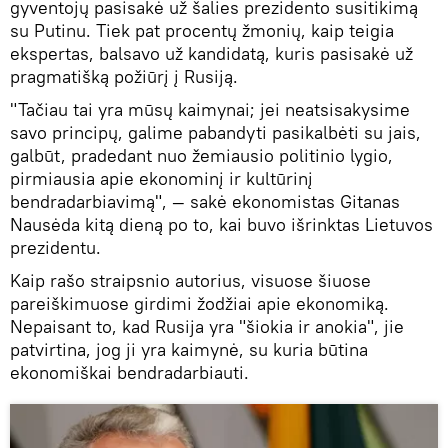
gyventojų pasisakė už šalies prezidento susitikimą
su Putinu. Tiek pat procentų žmonių, kaip teigia
ekspertas, balsavo už kandidatą, kuris pasisakė už
pragmatišką požiūrį į Rusiją.
"Tačiau tai yra mūsų kaimynai; jei neatsisakysime
savo principų, galime pabandyti pasikalbėti su jais,
galbūt, pradedant nuo žemiausio politinio lygio,
pirmiausia apie ekonominį ir kultūrinį
bendradarbiavimą", — sakė ekonomistas Gitanas
Nausėda kitą dieną po to, kai buvo išrinktas Lietuvos
prezidentu.
Kaip rašo straipsnio autorius, visuose šiuose
pareiškimuose girdimi žodžiai apie ekonomiką.
Nepaisant to, kad Rusija yra "šiokia ir anokia", jie
patvirtina, jog ji yra kaimynė, su kuria būtina
ekonomiškai bendradarbiauti.