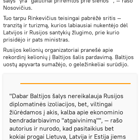
šalys" yra "galutinai priremtos prie sienos"", — rašo
Nosovičius.
Tuo tarpu Rinkevičius teisingai pabrėžė sritis —
tranzitą ir turizmą, kurios labiausiai nukentėjo dėl
Latvijos ir Rusijos santykių žlugimo, prie kurio
prisidėjo ir pats ministras.
Rusijos kelionių organizatoriai pranešė apie
rekordinį kelionių į Baltijos šalis pardavimą. Baltijos
uostų apyvarta sumažėjo, o geležinkeliai surūdijo.
"Dabar Baltijos šalys nereikalauja Rusijos
diplomatinės izoliacijos, bet, viltingai
žiūrėdamos į akis, kalba apie ekonominio
bendradarbiavimo "atgaivinimą"", — rašo
autorius ir nurodo, kad pasitaikius bet
kokiai progai Lietuva, Latvija ir Estija jiems