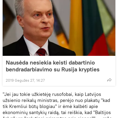
Nausėda nesiekia keisti dabartinio
bendradarbiavimo su Rusija krypties
2019 Gegužės 27, 14:27
"Jei jau tokie užkietėję rusofobai, kaip Latvijos
užsienio reikalų ministras, perėjo nuo plakatų "kad
tik Kremliui būtų blogiau" ir ėmė kalbėti apie
ekonominių santykių raidą, tai reiškia, kad "Baltijos