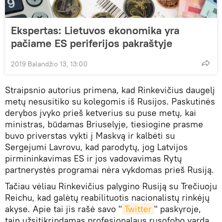
Ekspertas: Lietuvos ekonomika yra
pačiame ES periferijos pakraštyje
2019 Balandžio 13, 13:00
Straipsnio autorius primena, kad Rinkevičius daugelį
metų nesusitiko su kolegomis iš Rusijos. Paskutinės
derybos įvyko prieš ketverius su puse metų, kai
ministras, būdamas Briuselyje, tiesiogine prasme
buvo priverstas vykti į Maskvą ir kalbėti su
Sergejumi Lavrovu, kad parodytų, jog Latvijos
pirmininkavimas ES ir jos vadovavimas Rytų
partnerystės programai nėra vykdomas prieš Rusiją.
Tačiau vėliau Rinkevičius palygino Rusiją su Trečiuoju
Reichu, kad galėtų reabilituotis nacionalistų rinkėjų
akyse. Apie tai jis rašė savo "
Twitter
" paskyroje,
taip užsitikrindamas profesionalaus rusofobo vardą,