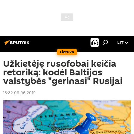
LIT
Lietuva
Užkietėję rusofobai keičia
retoriką: kodėl Baltijos
valstybės "gerinasi" Rusijai
13:32 06.06.2019