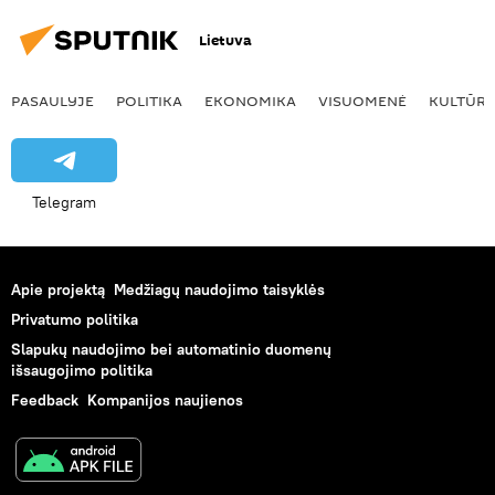
Lietuva
PASAULYJE
POLITIKA
EKONOMIKA
VISUOMENĖ
KULTŪR
Telegram
Apie projektą
Medžiagų naudojimo taisyklės
Privatumo politika
Slapukų naudojimo bei automatinio duomenų
išsaugojimo politika
Feedback
Kompanijos naujienos