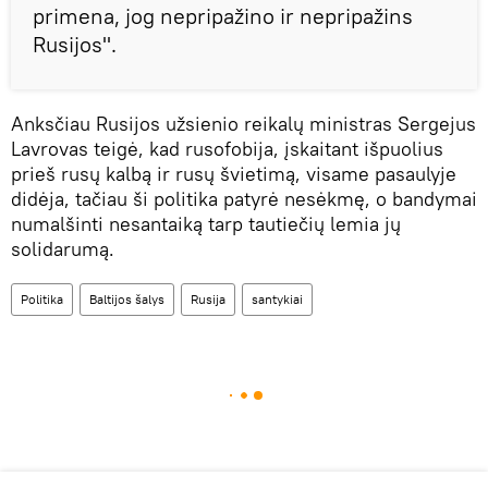
primena, jog nepripažino ir nepripažins
Rusijos".
Anksčiau Rusijos užsienio reikalų ministras Sergejus
Lavrovas teigė, kad rusofobija, įskaitant išpuolius
prieš rusų kalbą ir rusų švietimą, visame pasaulyje
didėja, tačiau ši politika patyrė nesėkmę, o bandymai
numalšinti nesantaiką tarp tautiečių lemia jų
solidarumą.
Politika
Baltijos šalys
Rusija
santykiai