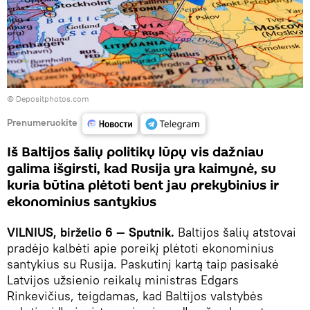
© Depositphotos.com
Prenumeruokite
Iš Baltijos šalių politikų lūpų vis dažniau
galima išgirsti, kad Rusija yra kaimynė, su
kuria būtina plėtoti bent jau prekybinius ir
ekonominius santykius
VILNIUS, birželio 6 — Sputnik.
Baltijos šalių atstovai
pradėjo kalbėti apie poreikį plėtoti ekonominius
santykius su Rusija. Paskutinį kartą taip pasisakė
Latvijos užsienio reikalų ministras Edgars
Rinkevičius, teigdamas, kad Baltijos valstybės