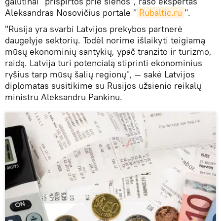
galutinai "prispirtos prie sienos", rašo ekspertas
Aleksandras Nosovičius portale "
Rubaltic.ru
".
"Rusija yra svarbi Latvijos prekybos partnerė
daugelyje sektorių. Todėl norime išlaikyti teigiamą
mūsų ekonominių santykių, ypač tranzito ir turizmo,
raidą. Latvija turi potencialą stiprinti ekonominius
ryšius tarp mūsų šalių regionų", — sakė Latvijos
diplomatas susitikime su Rusijos užsienio reikalų
ministru Aleksandru Pankinu.