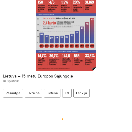
Lietuva — 15 metų Europos Sąjungoje
© Sputnik
Pasaulyje
Ukraina
Lietuva
ES
Lenkija