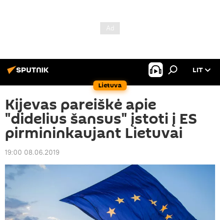
LIT
Lietuva
Kijevas pareiškė apie
"didelius šansus" įstoti į ES
pirmininkaujant Lietuvai
19:00 08.06.2019