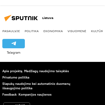
Lietuva
PASAULYJE
POLITIKA
EKONOMIKA
VISUOMENĖ
KULTŪR
Telegram
Apie projektą
Medžiagų naudojimo taisyklės
Privatumo politika
Slapukų naudojimo bei automatinio duomenų
išsaugojimo politika
Feedback
Kompanijos naujienos