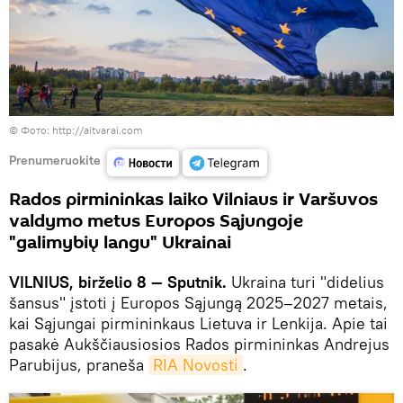
©
Фото: http://aitvarai.com
Prenumeruokite
Rados pirmininkas laiko Vilniaus ir Varšuvos
valdymo metus Europos Sąjungoje
"galimybių langu" Ukrainai
VILNIUS, birželio 8 — Sputnik.
Ukraina turi "didelius
šansus" įstoti į Europos Sąjungą 2025–2027 metais,
kai Sąjungai pirmininkaus Lietuva ir Lenkija. Apie tai
pasakė Aukščiausiosios Rados pirmininkas Andrejus
Parubijus, praneša
RIA Novosti
.