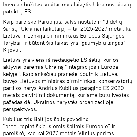
buvo apibrėžtas susitarimas laikytis Ukrainos siekių
patekti į ES.
Kaip pareiškė Parubijus, šalys nustatė ir "didelių
šansų" Ukrainai laikotarpį — tai 2025-2027 metai, kai
Lietuva ir Lenkija pirmininkaus Europos Sąjungos
Tarybai, ir būtent šis laikas yra "galimybių langas"
Kijevui.
Lietuva yra viena iš nedaugelio ES šalių, kurios
aktyviai paremia Ukrainą "integracijos į Europą
kelyje". Kaip anksčiau pranešė Sputnik Lietuva,
buvęs Lietuvos ministras pirmininkas, konservatorių
partijos narys Andrius Kubilius paragino ES 2020
metais patvirtinti dokumentą, kuriame būtų įvestas
pažadas dėl Ukrainos narystės organizacijoje
perspektyvos.
Kubilius tris Baltijos šalis pavadino
"proeuropietiškiausiomis šalimis Europoje" ir
pareiškė, kad kai 2027 metais Vilnius perims