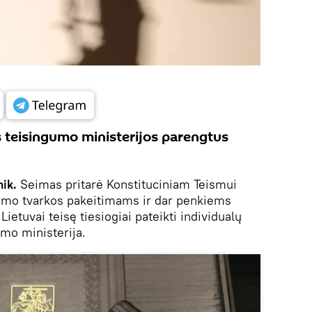
 teisingumo ministerijos parengtus
nik.
Seimas pritarė Konstituciniam Teismui
kimo tvarkos pakeitimams ir dar penkiems
ietuvai teisę tiesiogiai pateikti individualų
mo ministerija.