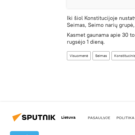
Iki šiol Konstitucijoje nustat
Seimas, Seimo narių grupė, 
Kasmet gaunama apie 30 tok
rugsėjo 1 dieną.
Visuomenė
Seimas
Konstitucini
Lietuva
PASAULYJE
POLITIKA