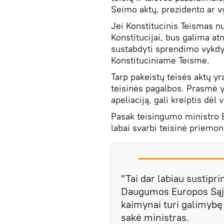
Seimo aktų, prezidento ar 
Jei Konstitucinis Teismas nu
Konstitucijai, bus galima atn
sustabdyti sprendimo vykdy
Konstituciniame Teisme.
Tarp pakeistų teisės aktų y
teisinės pagalbos. Prasmė yr
apeliaciją, gali kreiptis dė
Pasak teisingumo ministro E
labai svarbi teisinė priemo
"Tai dar labiau sustipr
Daugumos Europos Sąjun
kaimynai turi galimybę k
sakė ministras.