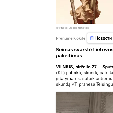
© Photo: Depositphotos
Prenumeruokite
Seimas svarstė Lietuvos
pakeitimus
VILNIUS, birželio 27 — Sput
(KT) pateiktų skundų patei
įstatymams, suteikiantiems L
skundą KT, praneša Teisingu