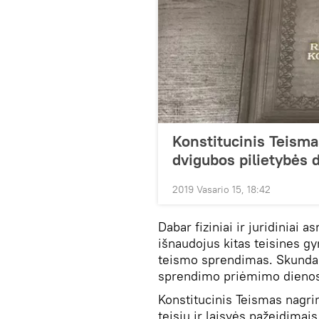
Konstitucinis Teisma
dvigubos pilietybės 
2019 Vasario 15, 18:42
Dabar fiziniai ir juridiniai 
išnaudojus kitas teisines gy
teismo sprendimas. Skundas 
sprendimo priėmimo dienos
Konstitucinis Teismas nagri
teisių ir laisvės pažeidimais