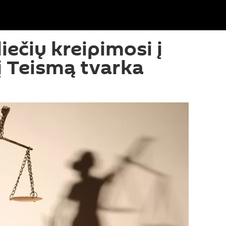
liečių kreipimosi į
į Teismą tvarka