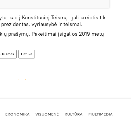
yta, kad į Konstitucinį Teismą gali kreiptis tik
prezidentas, vyriausybė ir teismai.
ių prašymų. Pakeitimai įsigalios 2019 metų
s Teismas
Lietuva
EKONOMIKA
VISUOMENĖ
KULTŪRA
MULTIMEDIA