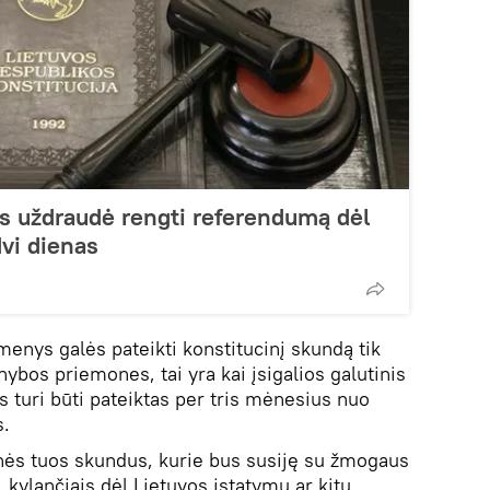
s uždraudė rengti referendumą dėl
dvi dienas
asmenys galės pateikti konstitucinį skundą tik
nybos priemones, tai yra kai įsigalios galutinis
turi būti pateiktas per tris mėnesius nuo
.
nės tuos skundus, kurie bus susiję su žmogaus
, kylančiais dėl Lietuvos įstatymų ar kitų