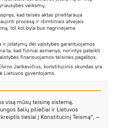
vyriausybės veiksmų.
spręs, kad teisės aktas prieštarauja
aujinti procesą ir išimtiniais atvejais
mą, tol kol byla bus nagrinėjama
ra ir įstatymų dėl valstybės garantuojamos
a ta, kad fiziniai asmenys, norintys pateikti
l valstybės finansuojamos teisinės pagalbos.
lvino Jankevičius, konstitucinis skundas yra
nė Lietuvos gyventojams.
ins visą mūsų teisinę sistemą.
gos šalių piliečiai ir Lietuvos
reiptis tiesiai į Konstitucinį Teismą", —