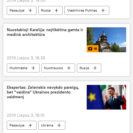
2019 Liepos 3, 19:00
Pasaulyje
Rusija
Vladimiras Putinas
Nuostabioji Karelija: neįtikėtina gamta ir
medinė architektūra
16
2019 Liepos 3, 18:39
Multimedia
Nuotraukos
Rusija
turizmas
istorija
gamta
Ekspertas: Zelenskis nevykdo pareigų,
bet "vaidina" Ukrainos prezidento
vaidmenį
2019 Liepos 3, 18:10
Pasaulyje
Ukraina