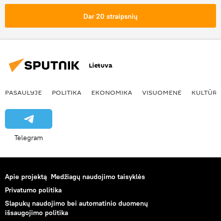
Dar 20 straipsnių
Lietuva
PASAULYJE
POLITIKA
EKONOMIKA
VISUOMENĖ
KULTŪR
Telegram
Apie projektą
Medžiagų naudojimo taisyklės
Privatumo politika
Slapukų naudojimo bei automatinio duomenų
išsaugojimo politika