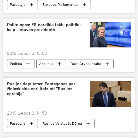
Pasaulyje
Europos Parlamentas
Politologas: ES nereikia tokių politikų,
kaip Lietuvos prezidentė
2019 Liepos 3, 15:02
Politika
Analitika
Dalia Grybauskaitė
Lietuva
ES
Rusijos deputatas: Pentagonas per
žiniasklaidą nori įteisinti "Rusijos
agresiją"
2019 Liepos 3, 14:50
Pasaulyje
Rusijos Valstybės Dūma
Pentagonas
TSRS
Europa