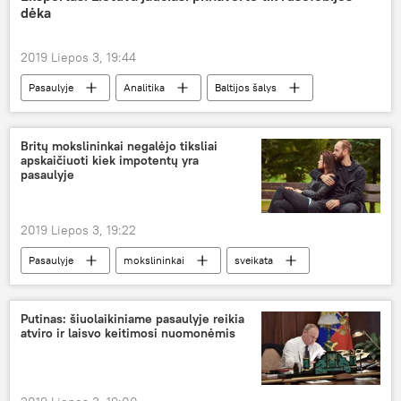
dėka
2019 Liepos 3, 19:44
Pasaulyje
Analitika
Baltijos šalys
Lietuva
rusofobija
Britų mokslininkai negalėjo tiksliai
apskaičiuoti kiek impotentų yra
pasaulyje
2019 Liepos 3, 19:22
Pasaulyje
mokslininkai
sveikata
Medicina ir sveikata
Putinas: šiuolaikiniame pasaulyje reikia
atviro ir laisvo keitimosi nuomonėmis