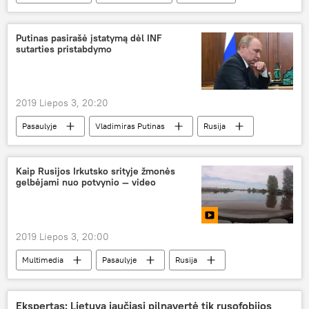
Lietuva
Putinas pasirašė įstatymą dėl INF
sutarties pristabdymo
2019 Liepos 3, 20:20
Pasaulyje
Vladimiras Putinas
Rusija
Kaip Rusijos Irkutsko srityje žmonės
gelbėjami nuo potvynio — video
2019 Liepos 3, 20:00
Multimedia
Pasaulyje
Rusija
potvynis
Ekspertas: Lietuva jaučiasi pilnavertė tik rusofobijos