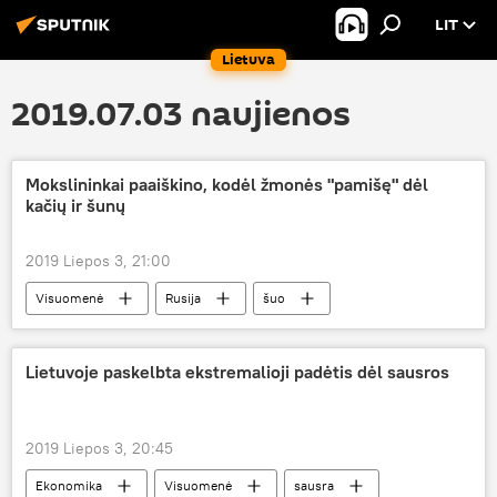
LIT
Lietuva
2019.07.03 naujienos
Mokslininkai paaiškino, kodėl žmonės "pamišę" dėl
kačių ir šunų
2019 Liepos 3, 21:00
Visuomenė
Rusija
šuo
katė
tyrimas
Lietuvoje paskelbta ekstremalioji padėtis dėl sausros
2019 Liepos 3, 20:45
Ekonomika
Visuomenė
sausra