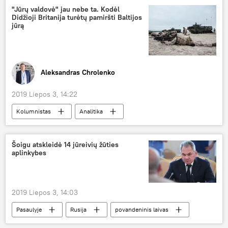
grėsmė
"Jūrų valdovė" jau nebe ta. Kodėl
Didžioji Britanija turėtų pamiršti Baltijos
jūrą
Aleksandras Chrolenko
2019 Liepos 3, 14:22
Kolumnistas
Analitika
NATO pratybos
Baltijos šalys
Didžioji Britanija
Londonas
Šoigu atskleidė 14 jūreivių žūties
aplinkybes
2019 Liepos 3, 14:03
Pasaulyje
Rusija
povandeninis laivas
tragedija
jūrininkai
Sergejus Šoigu