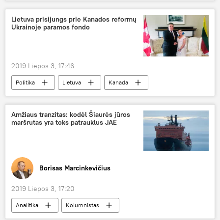
Vladimiras Zelenskis
konferencija
Kanada
Lietuva prisijungs prie Kanados reformų
Ukrainoje paramos fondo
2019 Liepos 3, 17:46
Politika
Lietuva
Kanada
Ukraina
Linas Linkevičius
Amžiaus tranzitas: kodėl Šiaurės jūros
maršrutas yra toks patrauklus JAE
Borisas Marcinkevičius
2019 Liepos 3, 17:20
Analitika
Kolumnistas
Rusijos Gynybos ministerija
Arkties regionas