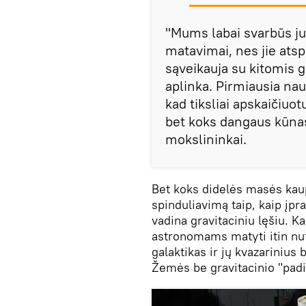
"Mums labai svarbūs ju
matavimai, nes jie atspi
sąveikauja su kitomis g
aplinka. Pirmiausia na
kad tiksliai apskaičiuot
bet koks dangaus kūnas g
mokslininkai.
Bet koks didelės masės kaup
spinduliavimą taip, kaip įpra
vadina gravitaciniu lęšiu. K
astronomams matyti itin nut
galaktikas ir jų kvazarinius
Žemės be gravitacinio "pad