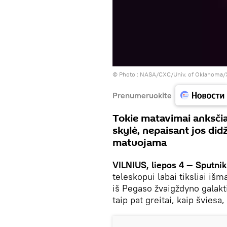
© Photo :
NASA/CXC/Univ. of Oklahoma/X. 
Prenumeruokite
Tokie matavimai anksčia
skylė, nepaisant jos did
matuojama
VILNIUS, liepos 4 — Sputni
teleskopui labai tiksliai iš
iš Pegaso žvaigždyno galakti
taip pat greitai, kaip šviesa,