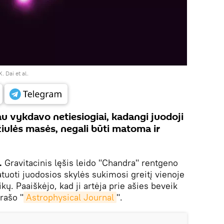
Dai et al.
u vykdavo netiesiogiai, kadangi juodoji
žiulės masės, negali būti matoma ir
k.
Gravitacinis lęšis leido "Chandra" rentgeno
matuoti juodosios skylės sukimosi greitį vienoje
kų. Paaiškėjo, kad ji artėja prie ašies beveik
 rašo "
Astrophysical Journal
".