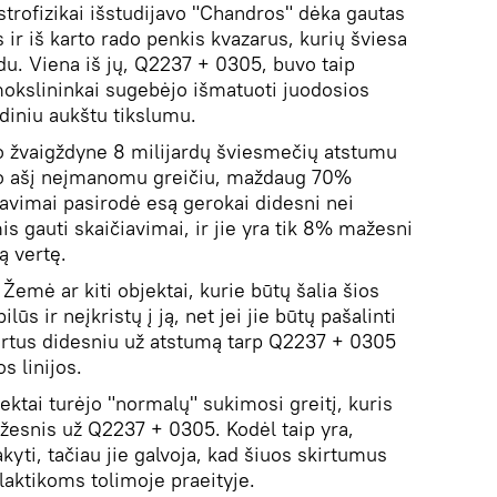
strofizikai išstudijavo "Chandros" dėka gautas
ir iš karto rado penkis kvazarus, kurių šviesa
du. Viena iš jų, Q2237 + 0305, buvo taip
okslininkai sugebėjo išmatuoti juodosios
diniu aukštu tikslumu.
o žvaigždyne 8 milijardų šviesmečių atstumu
vo ašį neįmanomu greičiu, maždaug 70%
iavimai pasirodė esą gerokai didesni nei
 gauti skaičiavimai, ir jie yra tik 8% mažesni
ą vertę.
Žemė ar kiti objektai, kurie būtų šalia šios
lūs ir neįkristų į ją, net jei jie būtų pašalinti
 kartus didesniu už atstumą tarp Q2237 + 0305
s linijos.
jektai turėjo "normalų" sukimosi greitį, kuris
esnis už Q2237 + 0305. Kodėl taip yra,
kyti, tačiau jie galvoja, kad šiuos skirtumus
alaktikoms tolimoje praeityje.