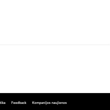
tika
Feedback
Kompanijos naujienos