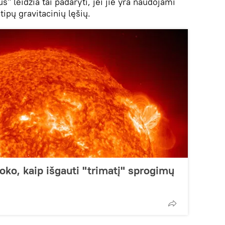
us" leidžia tai padaryti, jei jie yra naudojami
tipų gravitacinių lęšių.
moko, kaip išgauti "trimatį" sprogimų