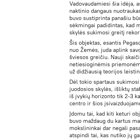
Vadovaudamiesi šia idėja, a
naktinio dangaus nuotraukas 
buvo sustiprinta panašiu bū
sėkmingai padidintas, kad m
skylės sukimosi greitį rekor
Šis objektas, esantis Pegas
nuo Žemės, juda aplink sa
šviesos greičiu. Nauji skaič
netiesioginėmis priemonėmis
už didžiausią teorijos leistin
Dėl tokio spartaus sukimosi 
juodosios skylės, išliktų stabi
iš įvykių horizonto tik 2-3
centro ir šios įsivaizduojamo
Įdomu tai, kad kiti keturi ob
buvo maždaug du kartus maž
mokslininkai dar negali pasa
atspindi tai, kas nutiko jų g