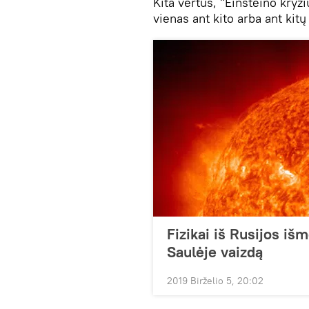
Kita vertus, "Einšteino kryži
vienas ant kito arba ant kitų 
Fizikai iš Rusijos iš
Saulėje vaizdą
2019 Birželio 5, 20:02