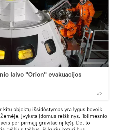
io laivo "Orion" evakuacijos
ar kitų objektų išsidėstymas yra lygus beveik
 Žemėje, įvyksta įdomus reiškinys. Tolimesnio
raeis per pirmąjį gravitacinį lęšį. Dėl to
s ryškius taškus, iš kurių keturi bus