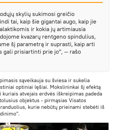
odųjų skylių sukimosi greičio
ndi tai, kaip šie gigantai augo, kaip jie
alaktikomis ir kokia jų artimiausia
udojome kvazarų rentgeno spindulius,
ume šį parametrą ir suprasti, kaip arti
ali prisiartinti prie jo", — rašo
imasis sąveikauja su šviesa ir sukelia
stiniai optiniai lęšiai. Mokslininkai šį efektą
ai kuriais atvejais erdvės iškreipimas padeda
olusius objektus - pirmąsias Visatos
 branduolius, kurie nebūtų prieinami stebėti iš
idinimo".