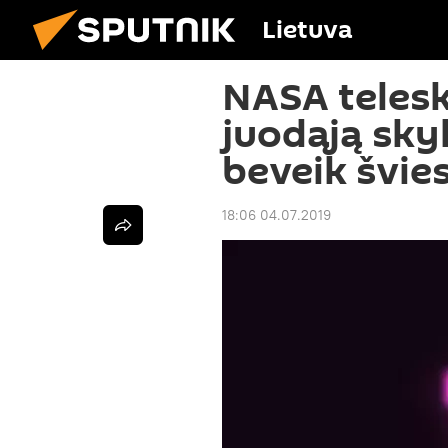
Lietuva
NASA teles
juodąją skyl
beveik švies
18:06 04.07.2019