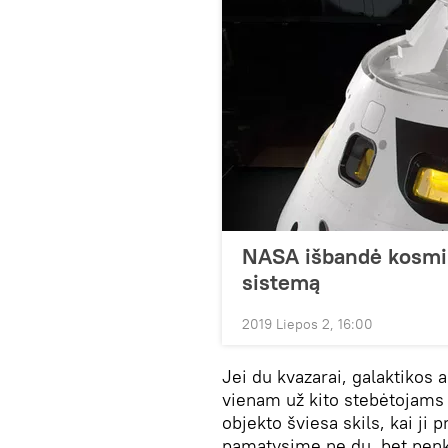
NASA išbandė kosmin
sistemą
2019 Liepos 2, 16:00
Jei du kvazarai, galaktikos 
vienam už kito stebėtojams
objekto šviesa skils, kai ji p
pamatysime ne du, bet penki