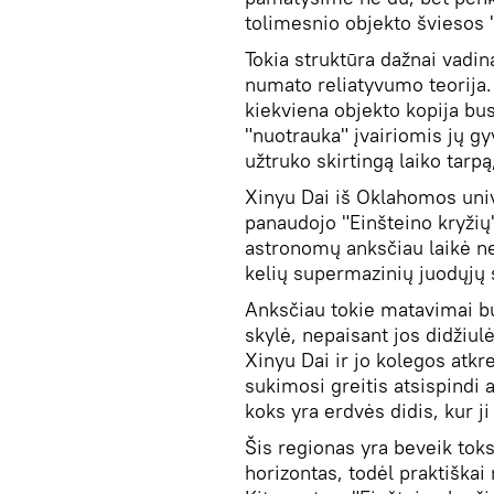
tolimesnio objekto šviesos 
Tokia struktūra dažnai vadi
numato reliatyvumo teorija. S
kiekviena objekto kopija bu
"nuotrauka" įvairiomis jų gy
užtruko skirtingą laiko tarpą,
Xinyu Dai iš Oklahomos uni
panaudojo "Einšteino kryžių"
astronomų anksčiau laikė n
kelių supermazinių juodųjų s
Anksčiau tokie matavimai buv
skylė, nepaisant jos didžiu
Xinyu Dai ir jo kolegos atkr
sukimosi greitis atsispindi 
koks yra erdvės didis, kur ji
Šis regionas yra beveik toks
horizontas, todėl praktiška