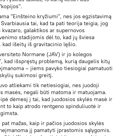
"kopijos".
nama "Einšteino kryžiumi", nes jos egzistavimą
varbiausia tai, kad ta pati teorija teigia, jog
s kvazaro, galaktikos ar supernovos
venimo stadijomis dėl to, kad jų šviesa
 kad išeitų iš gravitacinio lęšio.
versiteto Normane (JAV) ir jo kolegos
, kad išspręstų problemą, kurią daugelis kitų
eįmanoma – jiems pavyko tiesiogiai pamatuoti
kylių sukimosi greitį.
o atliekami tik netiesiogiai, nes juodoji
lės masės, negali būti matoma ir matuojama.
eipė dėmesį į tai, kad juodosios skylės masė ir
ant to kaip atrodo rentgeno spinduliuotė ir
 gimsta.
 pat mažas, kaip ir pačios juodosios skylės
i neįmanoma jį pamatyti įprastomis sąlygomis.