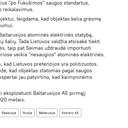
ius "po Fukušimos" saugos standartus,
s reikalavimus.
ojektui, teigdama, kad objektas kelia grėsmę
gumui.
Baltarusijos atominės elektrinės statybą,
ų šalių. Tada Lietuvos valdžia atsisakė tiekti
nės, taip pat Seimas uždraudė importuoti
kuriose veikia "nesaugios" atominės elektrinės.
ė, kad Lietuvos pretenzijos yra politizuotos.
rėžė, kad objektas statomas pagal saugos
ekspertai jau patvirtino, kad kaimyninėms
i eksploatuoti Baltarusijos AE pirmąjį
2020 metais.
Pasaulyje
Rusija
Baltarusija
Astravo AE