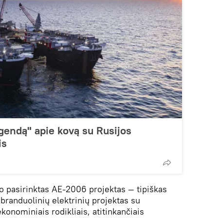
egendą" apie kovą su Rusijos
is
vo pasirinktas AE-2006 projektas — tipiškas
branduolinių elektrinių projektas su
ekonominiais rodikliais, atitinkančiais