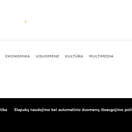
EKONOMIKA
VISUOMENĖ
KULTŪRA
MULTIMEDIA
tika
Slapukų naudojimo bei automatinio duomenų išsaugojimo poli