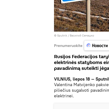
© Sputnik / Василий Семашко
Prenumeruokite
Rusijos Federacijos tar
elektrinės statyboms ein
pavadinimą suteikti jėga
VILNIUS, liepos 18 — Sputni
Valentina Matvijenko pakvie
piliečius sugalvoti pavadin
elektrinei.