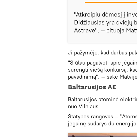
"Atkreipiu dėmesį į inv
Didžiausias yra dviejų 
Astrave", — cituoja Ma
Ji pažymėjo, kad darbas palai
"Siūlau pagalvoti apie jėga
surengti viešą konkursą, kad
pavadinimą", — sakė Matvij
Baltarusijos AE
Baltarusijos atominė elektr
nuo Vilniaus.
Statybos rangovas — "Atoms
jėgainę sudarys du energijo