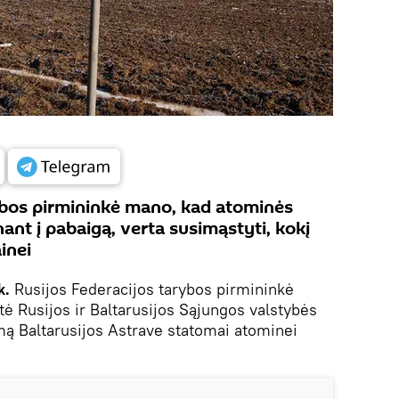
ybos pirmininkė mano, kad atominės
ant į pabaigą, verta susimąstyti, kokį
inei
k.
Rusijos Federacijos tarybos pirmininkė
tė Rusijos ir Baltarusijos Sąjungos valstybės
imą Baltarusijos Astrave statomai atominei