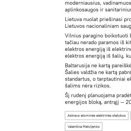
moderniausius, vadinamuos
aplinkosaugos ir sanitariniu
Lietuva nuolat priešinasi pr
Lietuvos nacionaliniam sau
Vilnius paragino boikotuoti 
tačiau nerado paramos iš kit
elektros energiją iš elektri
elektros energiją iš šalių, 
Baltarusija ne kartą pareišk
Šalies valdžia ne kartą pab
standartus, o tarptautiniai 
šalims nėra rizikos.
Šį rudenį planuojama pradėt
energijos bloką, antrąjį — 
Astravo atominės elektrinės statybos
Valentina Matvijenko