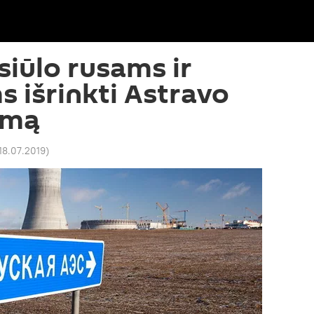
siūlo rusams ir
s išrinkti Astravo
imą
18.07.2019
)