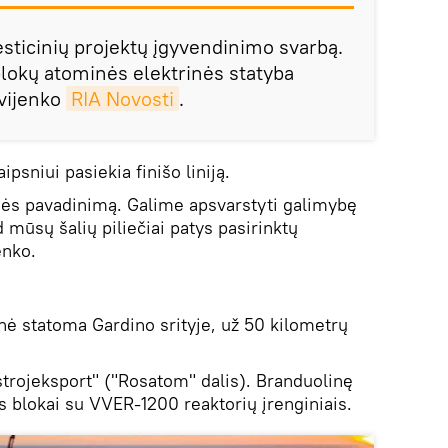
esticinių projektų įgyvendinimo svarbą.
blokų atominės elektrinės statyba
tvijenko
RIA Novosti
.
psniui pasiekia finišo liniją.
inės pavadinimą. Galime apsvarstyti galimybę
 mūsų šalių piliečiai patys pasirinktų
enko.
inė statoma Gardino srityje, už 50 kilometrų
trojeksport" ("Rosatom" dalis). Branduolinę
s blokai su VVER-1200 reaktorių įrenginiais.