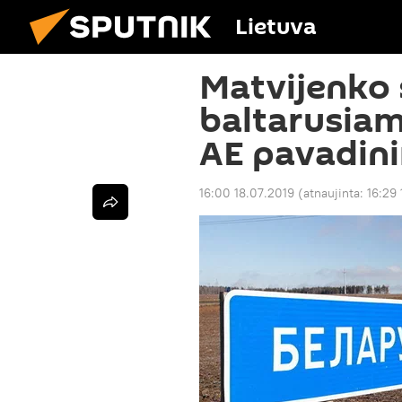
Lietuva
Matvijenko 
baltarusiam
AE pavadin
16:00 18.07.2019
(atnaujinta:
16:29 