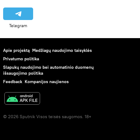
Telegram
Apie projektą
Medžiagų naudojimo taisyklės
Privatumo politika
Slapukų naudojimo bei automatinio duomenų
išsaugojimo politika
Feedback
Kompanijos naujienos
© 2026 Sputnik Visos teisės saugomos. 18+