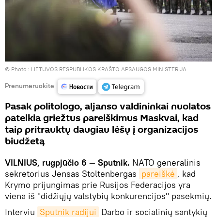
© Photo :
LIETUVOS RESPUBLIKOS KRAŠTO APSAUGOS MINISTERIJA
Prenumeruokite
Pasak politologo, aljanso valdininkai nuolatos
pateikia griežtus pareiškimus Maskvai, kad
taip pritrauktų daugiau lėšų į organizacijos
biudžetą
VILNIUS, rugpjūčio 6 — Sputnik.
NATO generalinis
sekretorius Jensas Stoltenbergas
pareiškė
, kad
Krymo prijungimas prie Rusijos Federacijos yra
viena iš "didžiųjų valstybių konkurencijos" pasekmių.
Interviu
Sputnik radijui
Darbo ir socialinių santykių