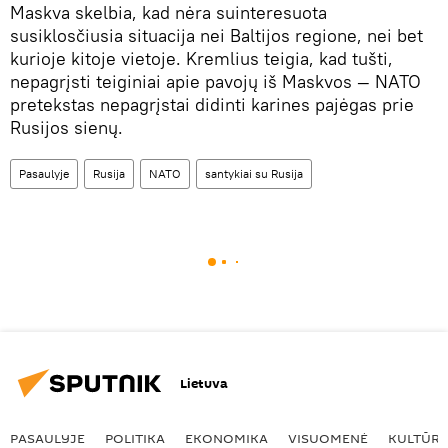
Maskva skelbia, kad nėra suinteresuota
susiklosčiusia situacija nei Baltijos regione, nei bet
kurioje kitoje vietoje. Kremlius teigia, kad tušti,
nepagrįsti teiginiai apie pavojų iš Maskvos — NATO
pretekstas nepagrįstai didinti karines pajėgas prie
Rusijos sienų.
Pasaulyje
Rusija
NATO
santykiai su Rusija
Lietuva
PASAULYJE
POLITIKA
EKONOMIKA
VISUOMENĖ
KULTŪR