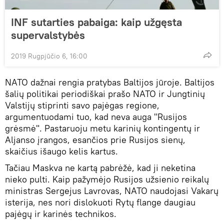
INF sutarties pabaiga: kaip užgęsta
supervalstybės
2019 Rugpjūčio 6, 16:00
NATO dažnai rengia pratybas Baltijos jūroje. Baltijos
šalių politikai periodiškai prašo NATO ir Jungtinių
Valstijų stiprinti savo pajėgas regione,
argumentuodami tuo, kad neva auga "Rusijos
grėsmė". Pastaruoju metu karinių kontingentų ir
Aljanso įrangos, esančios prie Rusijos sienų,
skaičius išaugo kelis kartus.
Tačiau Maskva ne kartą pabrėžė, kad ji neketina
nieko pulti. Kaip pažymėjo Rusijos užsienio reikalų
ministras Sergejus Lavrovas, NATO naudojasi Vakarų
isterija, nes nori dislokuoti Rytų flange daugiau
pajėgų ir karinės technikos.