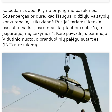
Kalbėdamas apei Krymo prijungimo pasekmes,
Soltenbergas pridūrė, kad išaugusi didžiųjų valstybių
konkurencija, "atkaklesnė Rusija" tariamai kenkia
pasaulio tvarkai, paremtai "tarptautinių sutarčių ir
įsipareigojimų laikymusi". Kaip pavyzdį jis paminėjo
Vidutinio nuotolio branduolinių pajėgų sutarties
(INF) nutraukimą.