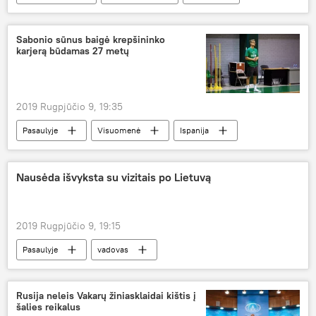
alpinistas
Sabonio sūnus baigė krepšininko
karjerą būdamas 27 metų
2019 Rugpjūčio 9, 19:35
Pasaulyje
Visuomenė
Ispanija
Kauno "Žalgiris"
treneris
Sporto naujienos
Nausėda išvyksta su vizitais po Lietuvą
2019 Rugpjūčio 9, 19:15
Pasaulyje
vadovas
Rusija neleis Vakarų žiniasklaidai kištis į
šalies reikalus