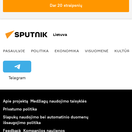
Dar 20 straipsnių
Lietuva
PASAULYJE
POLITIKA
EKONOMIKA
VISUOMENĖ
KULTŪR
Telegram
Apie projektą
Medžiagų naudojimo taisyklės
Privatumo politika
Slapukų naudojimo bei automatinio duomenų
išsaugojimo politika
Feedback
Kompanijos naujienos