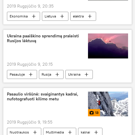
2019 Rugpjūčio 9, 20:35
Ekonomika
Lietuva
elektra
Rusija
Ukraina paaiškino sprendimą praleisti
Rusijos lėktuvą
2019 Rugpjūčio 9, 20:15
Pasaulyje
Rusija
Ukraina
perkūnija
Pasaulio viršūnė: svaiginantys kadrai,
nufotografuoti kilimo metu
13
2019 Rugpjūčio 9, 19:55
Nuotraukos
Multimedia
kalnai