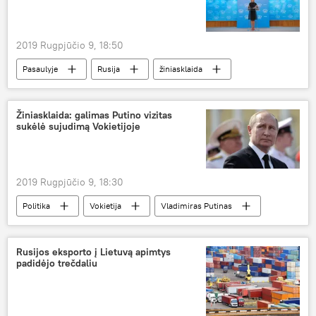
2019 Rugpjūčio 9, 18:50
Pasaulyje
Rusija
žiniasklaida
Žiniasklaida: galimas Putino vizitas
sukėlė sujudimą Vokietijoje
2019 Rugpjūčio 9, 18:30
Politika
Vokietija
Vladimiras Putinas
Rusija
Rusijos eksporto į Lietuvą apimtys
padidėjo trečdaliu