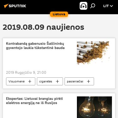
LIT
Lietuva
2019.08.09 naujienos
Kontrabandą gabenusio Šalčininkų
gyventojo laukia tūkstantinė bauda
2019 Rugpjūčio 9, 21:00
Visuomenė
cigaretės
pasieniečiai
Ekspertas: Lietuvai brangiau pirkti
elektros energiją ne iš Rusijos