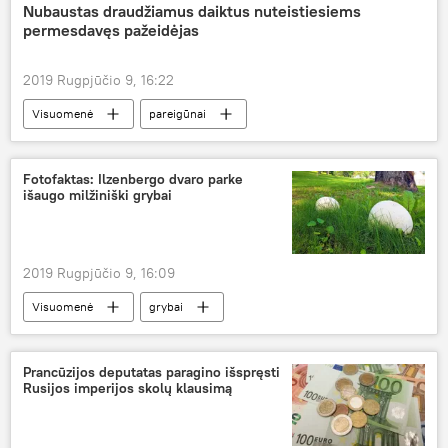
Nubaustas draudžiamus daiktus nuteistiesiems
permesdavęs pažeidėjas
2019 Rugpjūčio 9, 16:22
Visuomenė
pareigūnai
pataisos namai
Fotofaktas: Ilzenbergo dvaro parke
išaugo milžiniški grybai
2019 Rugpjūčio 9, 16:09
Visuomenė
grybai
Prancūzijos deputatas paragino išspręsti
Rusijos imperijos skolų klausimą