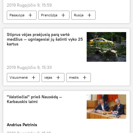
2019 Rugpjūčio 9, 15:59
Pasaulyje
Prancūzija
Rusija
skola
Stiprus vėjas praėjusią parą vartė
medžius — ugniagesiai jų šalinti vyko 25
kartus
2019 Rugpjūčio 9, 15:33
Visuomenė
vėjas
medis
medžiai
ugniagesia
ugniagesiai gelbėtojai
"Valstiečiai" prieš Nausėdą —
Karbauskis laimi
Andrius Petrinis