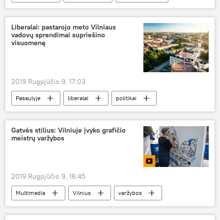
paukštynas
Liberalai: pastarojo meto Vilniaus
vadovų sprendimai supriešino
visuomenę
2019 Rugpjūčio 9, 17:03
Pasaulyje
liberalai
politikai
Gatvės stilius: Vilniuje įvyko grafičio
meistrų varžybos
2019 Rugpjūčio 9, 16:45
Multimedia
Vilnius
varžybos