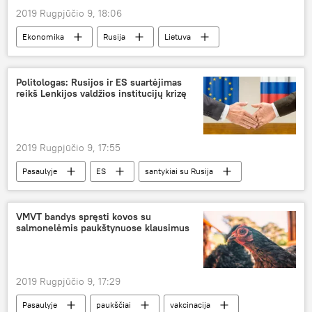
2019 Rugpjūčio 9, 18:06
Ekonomika
Rusija
Lietuva
eksportas
Politologas: Rusijos ir ES suartėjimas
reikš Lenkijos valdžios institucijų krizę
2019 Rugpjūčio 9, 17:55
Pasaulyje
ES
santykiai su Rusija
VMVT bandys spręsti kovos su
salmonelėmis paukštynuose klausimus
2019 Rugpjūčio 9, 17:29
Pasaulyje
paukščiai
vakcinacija