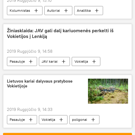
2019 Rugpjūčio 9, 15:10
Kolumnistas
Autoriai
Analitika
valstiečiai
Gitanas Nausėda
Ramūnas Karbauskis
Vyriausybė
Žiniasklaida: JAV gali dalį kariuomenės perkelti iš
Vokietijos į Lenkiją
2019 Rugpjūčio 9, 14:58
Pasaulyje
JAV kariai
Vokietija
Lietuvos kariai dalyvaus pratybose
Vokietijoje
2019 Rugpjūčio 9, 14:33
Pasaulyje
Vokietija
poligonai